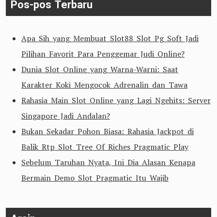
Pos-pos Terbaru
Apa Sih yang Membuat Slot88 Slot Pg Soft Jadi
Pilihan Favorit Para Penggemar Judi Online?
Dunia Slot Online yang Warna-Warni: Saat
Karakter Koki Mengocok Adrenalin dan Tawa
Rahasia Main Slot Online yang Lagi Ngehits: Server
Singapore Jadi Andalan?
Bukan Sekadar Pohon Biasa: Rahasia Jackpot di
Balik Rtp Slot Tree Of Riches Pragmatic Play
Sebelum Taruhan Nyata, Ini Dia Alasan Kenapa
Bermain Demo Slot Pragmatic Itu Wajib