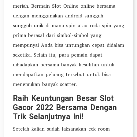
meriah. Bermain Slot Online online bersama
dengan menggunakan android sungguh-
sungguh unik di mana spin atau roda spin yang
prima berasal dari simbol-simbol yang
mempunyai Anda bisa untungkan cepat didalam
seketika. Selain itu, para pemain dapat
dihadapkan bersama banyak kesulitan untuk
mendapatkan peluang tersebut untuk bisa
menemukan banyak scatter.
Raih Keuntungan Besar Slot
Gacor 2022 Bersama Dengan
Trik Selanjutnya Ini!
Setelah kalian sudah laksanakan cek room