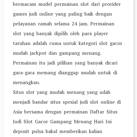
bermacam model permainan slot dari provider
games judi online yang paling baik dengan
pelayanan ramah selama 24 jam. Permainan
slot yang banyak dipilih oleh para player
taruhan adalah cuma untuk kategori slot gacor
mudah jackpot dan gampang menang.
Permainan itu jadi pilihan yang banyak dicari
gara-gara memang dianggap mudah untuk di
menangkan.
Situs slot yang mudah menang yang udah
menjadi bandar situs spesial judi slot online di
Asia bersama dengan permainan Daftar Situs
Judi Slot Gacor Gampang Menang Hari Ini
deposit pulsa bakal memberikan kalian