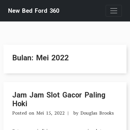
Skip
New Bed Ford 360
to
content
Bulan:
Mei 2022
Jam Jam Slot Gacor Paling
Hoki
Posted on
Mei 15, 2022
by
Douglas Brooks