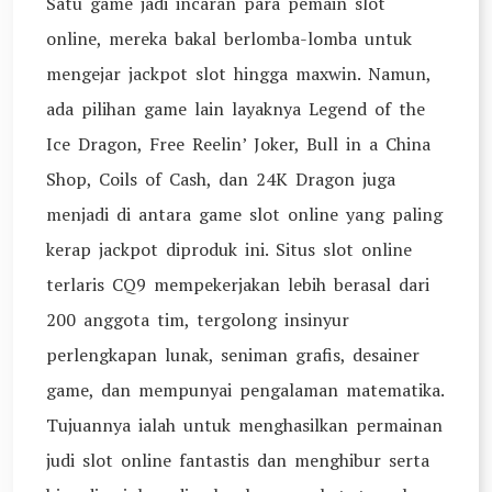
Satu game jadi incaran para pemain slot
online, mereka bakal berlomba-lomba untuk
mengejar jackpot slot hingga maxwin. Namun,
ada pilihan game lain layaknya Legend of the
Ice Dragon, Free Reelin’ Joker, Bull in a China
Shop, Coils of Cash, dan 24K Dragon juga
menjadi di antara game slot online yang paling
kerap jackpot diproduk ini. Situs slot online
terlaris CQ9 mempekerjakan lebih berasal dari
200 anggota tim, tergolong insinyur
perlengkapan lunak, seniman grafis, desainer
game, dan mempunyai pengalaman matematika.
Tujuannya ialah untuk menghasilkan permainan
judi slot online fantastis dan menghibur serta