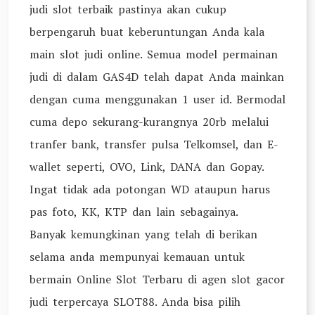
judi slot terbaik pastinya akan cukup
berpengaruh buat keberuntungan Anda kala
main slot judi online. Semua model permainan
judi di dalam GAS4D telah dapat Anda mainkan
dengan cuma menggunakan 1 user id. Bermodal
cuma depo sekurang-kurangnya 20rb melalui
tranfer bank, transfer pulsa Telkomsel, dan E-
wallet seperti, OVO, Link, DANA dan Gopay.
Ingat tidak ada potongan WD ataupun harus
pas foto, KK, KTP dan lain sebagainya.
Banyak kemungkinan yang telah di berikan
selama anda mempunyai kemauan untuk
bermain Online Slot Terbaru di agen slot gacor
judi terpercaya SLOT88. Anda bisa pilih