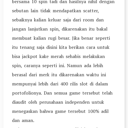
bersama 10 spin tadi dan hasilnya nihil dengan
sebutan lain tidak mendapatkan scatter,
sebaiknya kalian keluar saja dari room dan
jangan lanjutkan spin, dikarenakan itu bakal
membuat kalian rugi besar. Jika benar seperti
itu tenang saja disini kita berikan cara untuk
bisa jackpot kake merah sehabis melakukan
spin, caranya seperti ini. Namun ada lebih
berasal dari merk itu dikarenakan waktu ini
mempunyai lebih dari 400 rilis slot di dalam
portofolionya. Dan semua game tersebut telah
diaudit oleh perusahaan independen untuk
menegaskan bahwa game tersebut 100% adil
dan aman.