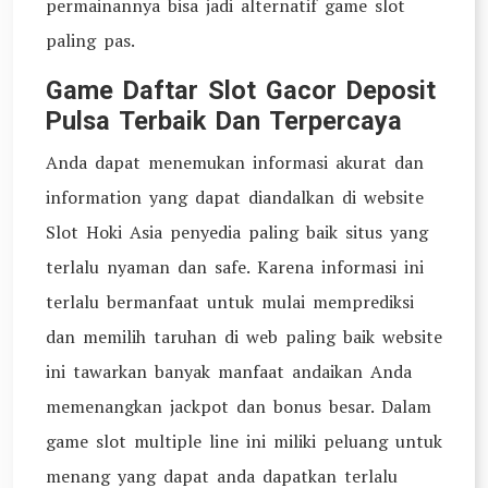
permainannya bisa jadi alternatif game slot
paling pas.
Game Daftar Slot Gacor Deposit
Pulsa Terbaik Dan Terpercaya
Anda dapat menemukan informasi akurat dan
information yang dapat diandalkan di website
Slot Hoki Asia penyedia paling baik situs yang
terlalu nyaman dan safe. Karena informasi ini
terlalu bermanfaat untuk mulai memprediksi
dan memilih taruhan di web paling baik website
ini tawarkan banyak manfaat andaikan Anda
memenangkan jackpot dan bonus besar. Dalam
game slot multiple line ini miliki peluang untuk
menang yang dapat anda dapatkan terlalu