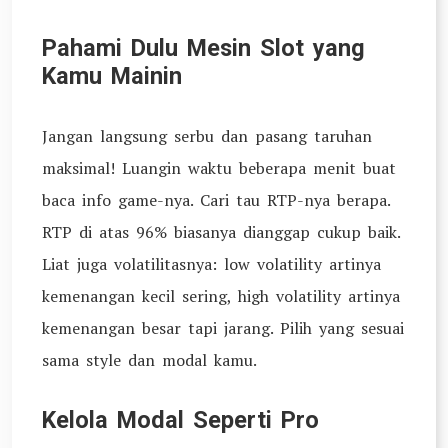
Pahami Dulu Mesin Slot yang
Kamu Mainin
Jangan langsung serbu dan pasang taruhan
maksimal! Luangin waktu beberapa menit buat
baca info game-nya. Cari tau RTP-nya berapa.
RTP di atas 96% biasanya dianggap cukup baik.
Liat juga volatilitasnya: low volatility artinya
kemenangan kecil sering, high volatility artinya
kemenangan besar tapi jarang. Pilih yang sesuai
sama style dan modal kamu.
Kelola Modal Seperti Pro