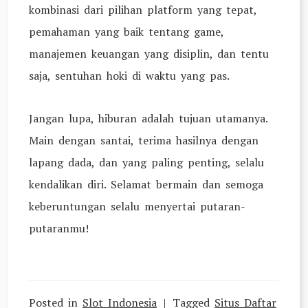
kombinasi dari pilihan platform yang tepat,
pemahaman yang baik tentang game,
manajemen keuangan yang disiplin, dan tentu
saja, sentuhan hoki di waktu yang pas.
Jangan lupa, hiburan adalah tujuan utamanya.
Main dengan santai, terima hasilnya dengan
lapang dada, dan yang paling penting, selalu
kendalikan diri. Selamat bermain dan semoga
keberuntungan selalu menyertai putaran-
putaranmu!
Posted in
Slot Indonesia
Tagged
Situs Daftar