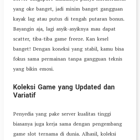
yang oke banget, jadi minim banget gangguan
kayak lag atau putus di tengah putaran bonus.
Bayangin aja, lagi asyik-asyiknya mau dapat
scatter, tiba-tiba game freeze. Kan kesel
banget! Dengan koneksi yang stabil, kamu bisa
fokus sama permainan tanpa gangguan teknis
yang bikin emosi.
Koleksi Game yang Updated dan
Variatif
Penyedia yang pake server kualitas tinggi
biasanya juga kerja sama dengan pengembang
game slot ternama di dunia. Alhasil, koleksi