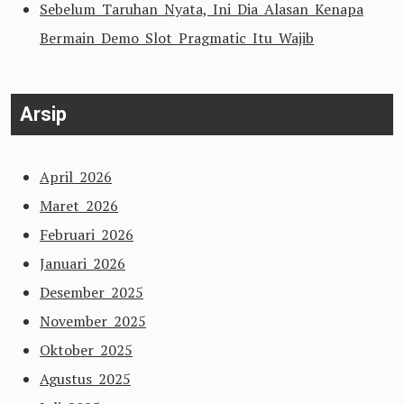
Sebelum Taruhan Nyata, Ini Dia Alasan Kenapa
Bermain Demo Slot Pragmatic Itu Wajib
Arsip
April 2026
Maret 2026
Februari 2026
Januari 2026
Desember 2025
November 2025
Oktober 2025
Agustus 2025