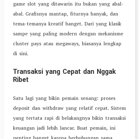
game slot yang ditawarin itu bukan yang abal-
abal. Grafisnya mantap, fiturnya banyak, dan
tema-temanya kreatif banget. Dari yang klasik
sampe yang paling modern dengan mekanisme
cluster pays atau megaways, biasanya lengkap
di sini.
Transaksi yang Cepat dan Nggak
Ribet
Satu lagi yang bikin pemain senang: proses
deposit dan withdraw yang relatif cepat. Sistem
yang tertata rapi di belakangnya bikin transaksi
keuangan jadi lebih lancar. Buat pemain, ini
penting banget karena berhubungan sama