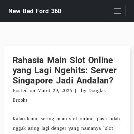
Skip
New Bed Ford 360
to
content
Rahasia Main Slot Online
yang Lagi Ngehits: Server
Singapore Jadi Andalan?
Posted on
Maret 29, 2026
by
Douglas
Brooks
Kalau kamu sering main slot online, pasti udah
nggak asing lagi denger yang namanya “slot