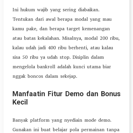
Ini hukum wajib yang sering diabaikan.
Tentukan dari awal berapa modal yang mau
kamu pake, dan berapa target kemenangan
atau batas kekalahan. Misalnya, modal 200 ribu,
kalau udah jadi 400 ribu berhenti, atau kalau
sisa 50 ribu ya udah stop. Disiplin dalam
mengelola bankroll adalah kunci utama biar
nggak boncos dalam sekejap.
Manfaatin Fitur Demo dan Bonus
Kecil
Banyak platform yang nyediain mode demo.
Gunakan ini buat belajar pola permainan tanpa