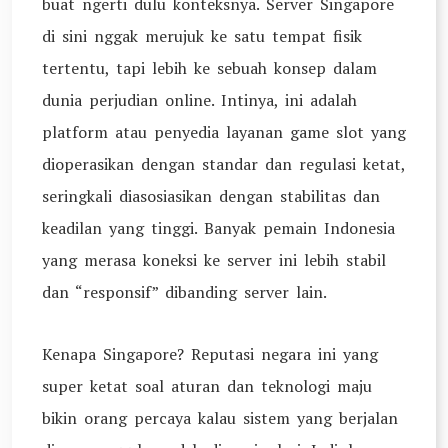
buat ngerti dulu konteksnya. Server Singapore
di sini nggak merujuk ke satu tempat fisik
tertentu, tapi lebih ke sebuah konsep dalam
dunia perjudian online. Intinya, ini adalah
platform atau penyedia layanan game slot yang
dioperasikan dengan standar dan regulasi ketat,
seringkali diasosiasikan dengan stabilitas dan
keadilan yang tinggi. Banyak pemain Indonesia
yang merasa koneksi ke server ini lebih stabil
dan “responsif” dibanding server lain.
Kenapa Singapore? Reputasi negara ini yang
super ketat soal aturan dan teknologi maju
bikin orang percaya kalau sistem yang berjalan