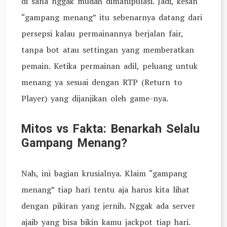
di sana nggak mudah dimanipulasi. Jadi, kesan
“gampang menang” itu sebenarnya datang dari
persepsi kalau permainannya berjalan fair,
tanpa bot atau settingan yang memberatkan
pemain. Ketika permainan adil, peluang untuk
menang ya sesuai dengan RTP (Return to
Player) yang dijanjikan oleh game-nya.
Mitos vs Fakta: Benarkah Selalu
Gampang Menang?
Nah, ini bagian krusialnya. Klaim “gampang
menang” tiap hari tentu aja harus kita lihat
dengan pikiran yang jernih. Nggak ada server
ajaib yang bisa bikin kamu jackpot tiap hari.