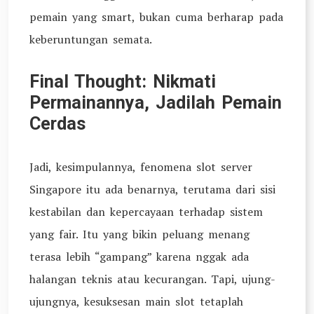
pemain yang smart, bukan cuma berharap pada
keberuntungan semata.
Final Thought: Nikmati
Permainannya, Jadilah Pemain
Cerdas
Jadi, kesimpulannya, fenomena slot server
Singapore itu ada benarnya, terutama dari sisi
kestabilan dan kepercayaan terhadap sistem
yang fair. Itu yang bikin peluang menang
terasa lebih “gampang” karena nggak ada
halangan teknis atau kecurangan. Tapi, ujung-
ujungnya, kesuksesan main slot tetaplah