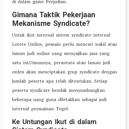
di dalam game Perjudian.
Gimana Taktik Pekerjaan
Mekanisme Syndicate?
Untuk ikut internal sistem syndicate internal
Lotere Online, pemain perlu mencari wakil atau
laman judi online yang menyajikan jasa yang
satu ini.Umumnya, perantara atau laman judi
onlen akan menciptakan grup syndicate dengan
jumlah peserta apa telah ditentukan. Setiap
peserta syndicate hendak menyumbangkan
beberapa uang guna diletakkan sebagai judi
internal permainan Togel.
Ke Untungan Ikut di dalam