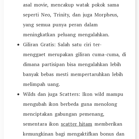
asal movie, mencakup watak pokok sama
seperti Neo, Trinity, dan juga Morpheus,
yang semua punya peran dalam
meningkatkan peluang mengalahkan.
Giliran Gratis: Salah satu ciri ter-
menggaet merupakan giliran cuma-cuma, di
dimana partisipan bisa mengalahkan lebih
banyak bebas mesti mempertaruhkan lebih
melimpah uang.
Wilds dan juga Scatters: Ikon wild mampu
mengubah ikon berbeda guna menolong
menciptakan gabungan pemenang,
sementara ikon
scatter hitam
memberikan
kemungkinan bagi mengaktifkan bonus dan