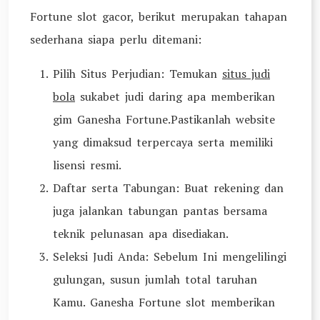
Fortune slot gacor, berikut merupakan tahapan
sederhana siapa perlu ditemani:
Pilih Situs Perjudian: Temukan
situs judi
bola
sukabet judi daring apa memberikan
gim Ganesha Fortune.Pastikanlah website
yang dimaksud terpercaya serta memiliki
lisensi resmi.
Daftar serta Tabungan: Buat rekening dan
juga jalankan tabungan pantas bersama
teknik pelunasan apa disediakan.
Seleksi Judi Anda: Sebelum Ini mengelilingi
gulungan, susun jumlah total taruhan
Kamu. Ganesha Fortune slot memberikan