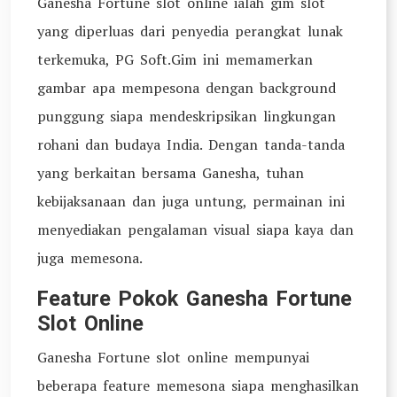
Ganesha Fortune slot online ialah gim slot
yang diperluas dari penyedia perangkat lunak
terkemuka, PG Soft.Gim ini memamerkan
gambar apa mempesona dengan background
punggung siapa mendeskripsikan lingkungan
rohani dan budaya India. Dengan tanda-tanda
yang berkaitan bersama Ganesha, tuhan
kebijaksanaan dan juga untung, permainan ini
menyediakan pengalaman visual siapa kaya dan
juga memesona.
Feature Pokok Ganesha Fortune
Slot Online
Ganesha Fortune slot online mempunyai
beberapa feature memesona siapa menghasilkan