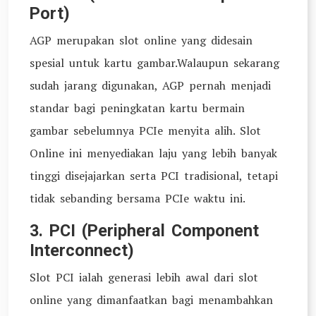
Port)
AGP merupakan slot online yang didesain
spesial untuk kartu gambar.Walaupun sekarang
sudah jarang digunakan, AGP pernah menjadi
standar bagi peningkatan kartu bermain
gambar sebelumnya PCIe menyita alih. Slot
Online ini menyediakan laju yang lebih banyak
tinggi disejajarkan serta PCI tradisional, tetapi
tidak sebanding bersama PCIe waktu ini.
3. PCI (Peripheral Component
Interconnect)
Slot PCI ialah generasi lebih awal dari slot
online yang dimanfaatkan bagi menambahkan