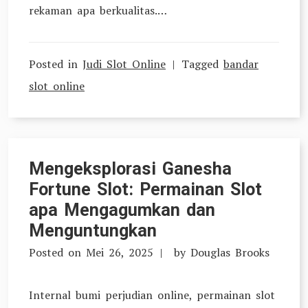
rekaman apa berkualitas.…
Posted in
Judi Slot Online
Tagged
bandar
slot online
Mengeksplorasi Ganesha
Fortune Slot: Permainan Slot
apa Mengagumkan dan
Menguntungkan
Posted on
Mei 26, 2025
by
Douglas Brooks
Internal bumi perjudian online, permainan slot