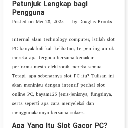
Petunjuk Lengkap bagi
Pengguna
Posted on
Mei 28, 2025
by
Douglas Brooks
Internal alam technology computer, istilah slot
PC banyak kali kali kelihatan, terpenting untuk
mereka apa tergoda bersama kenaikan
performa mesin elektronik mereka semua.
Tetapi, apa sebenarnya slot PC itu? Tulisan ini
akan meninjau dengan intensif perihal slot
online PC,
bayam123
jenis-jenisnya, fungsinya,
serta seperti apa cara menyeleksi dan
menggunakannya bersama sukses.
Apa Yang Itu Slot Gacor PC?