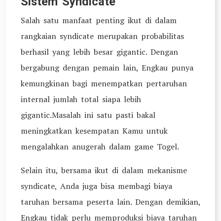
Sistem Syndicate
Salah satu manfaat penting ikut di dalam
rangkaian syndicate merupakan probabilitas
berhasil yang lebih besar gigantic. Dengan
bergabung dengan pemain lain, Engkau punya
kemungkinan bagi menempatkan pertaruhan
internal jumlah total siapa lebih
gigantic.Masalah ini satu pasti bakal
meningkatkan kesempatan Kamu untuk
mengalahkan anugerah dalam game Togel.
Selain itu, bersama ikut di dalam mekanisme
syndicate, Anda juga bisa membagi biaya
taruhan bersama peserta lain. Dengan demikian,
Engkau tidak perlu memproduksi biaya taruhan