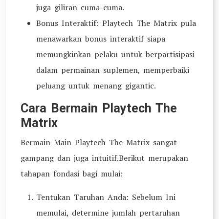
juga giliran cuma-cuma.
Bonus Interaktif: Playtech The Matrix pula
menawarkan bonus interaktif siapa
memungkinkan pelaku untuk berpartisipasi
dalam permainan suplemen, memperbaiki
peluang untuk menang gigantic.
Cara Bermain Playtech The
Matrix
Bermain-Main Playtech The Matrix sangat
gampang dan juga intuitif.Berikut merupakan
tahapan fondasi bagi mulai:
Tentukan Taruhan Anda: Sebelum Ini
memulai, determine jumlah pertaruhan