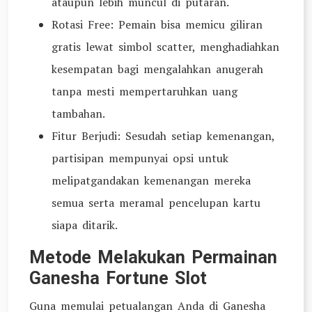
ataupun lebih muncul di putaran.
Rotasi Free: Pemain bisa memicu giliran
gratis lewat simbol scatter, menghadiahkan
kesempatan bagi mengalahkan anugerah
tanpa mesti mempertaruhkan uang
tambahan.
Fitur Berjudi: Sesudah setiap kemenangan,
partisipan mempunyai opsi untuk
melipatgandakan kemenangan mereka
semua serta meramal pencelupan kartu
siapa ditarik.
Metode Melakukan Permainan
Ganesha Fortune Slot
Guna memulai petualangan Anda di Ganesha