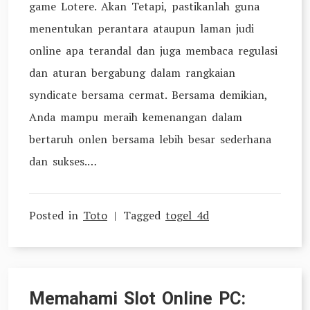
game Lotere. Akan Tetapi, pastikanlah guna
menentukan perantara ataupun laman judi
online apa terandal dan juga membaca regulasi
dan aturan bergabung dalam rangkaian
syndicate bersama cermat. Bersama demikian,
Anda mampu meraih kemenangan dalam
bertaruh onlen bersama lebih besar sederhana
dan sukses.…
Posted in
Toto
Tagged
togel 4d
Memahami Slot Online PC: