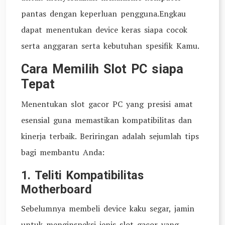
pantas dengan keperluan pengguna.Engkau
dapat menentukan device keras siapa cocok
serta anggaran serta kebutuhan spesifik Kamu.
Cara Memilih Slot PC siapa
Tepat
Menentukan slot gacor PC yang presisi amat
esensial guna memastikan kompatibilitas dan
kinerja terbaik. Beriringan adalah sejumlah tips
bagi membantu Anda:
1. Teliti Kompatibilitas
Motherboard
Sebelumnya membeli device kaku segar, jamin
untuk menginspeksi jenis slot gacor yang