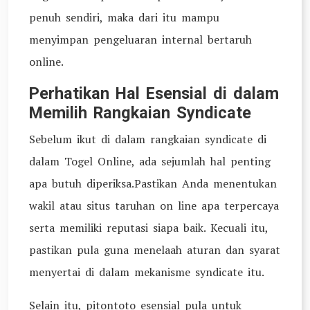
penuh sendiri, maka dari itu mampu
menyimpan pengeluaran internal bertaruh
online.
Perhatikan Hal Esensial di dalam
Memilih Rangkaian Syndicate
Sebelum ikut di dalam rangkaian syndicate di
dalam Togel Online, ada sejumlah hal penting
apa butuh diperiksa.Pastikan Anda menentukan
wakil atau situs taruhan on line apa terpercaya
serta memiliki reputasi siapa baik. Kecuali itu,
pastikan pula guna menelaah aturan dan syarat
menyertai di dalam mekanisme syndicate itu.
Selain itu,
pitontoto
esensial pula untuk