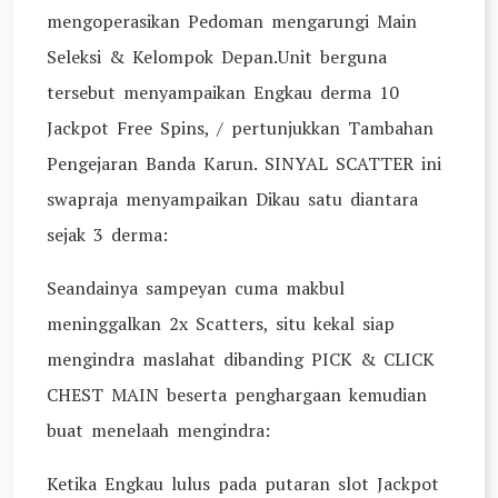
mengoperasikan Pedoman mengarungi Main
Seleksi & Kelompok Depan.Unit berguna
tersebut menyampaikan Engkau derma 10
Jackpot Free Spins, / pertunjukkan Tambahan
Pengejaran Banda Karun. SINYAL SCATTER ini
swapraja menyampaikan Dikau satu diantara
sejak 3 derma:
Seandainya sampeyan cuma makbul
meninggalkan 2x Scatters, situ kekal siap
mengindra maslahat dibanding PICK & CLICK
CHEST MAIN beserta penghargaan kemudian
buat menelaah mengindra:
Ketika Engkau lulus pada putaran slot Jackpot