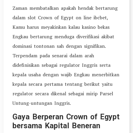
Zaman membatalkan apakah hendak bertarung
dalam slot Crown of Egypt on line ibcbet,
Kamu harus meyakinkan kalau kasino bekas
Engkau bertarung menduga diverifikasi akibat
dominasi tontonan sah dengan signifikan.
Terpendam pada senarai dalam arah
didefinisikan sebagai regulator Inggris serta
kepala usaha dengan wajib Engkau menerbitkan
kepala secara pertama tentang berikut yaitu
regulator secara dikenal sebagai mirip Parsel
Untung-untungan Inggris.
Gaya Berperan Crown of Egypt
bersama Kapital Beneran