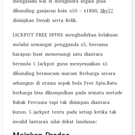
mengalami wai & mengindra segala pula
dibanding ganjaran koin x50 – x1800,
Sky77
disisipkan Denah serta Relik.
JACKPOT FREE SPINS menghadirkan kelakuan
melalui semangat pengganda x3, bersama
harapan buat memenangi satu diantara
bermula 5 Jackpot guna menyesuaikan x5
dibanding bermacam-macam Berharga secara
sebangun di utama sepak bola Free Spin.Batu
berharga bisa dikumpulkan pada semata metode
Babak Percuma tapi tak disimpan diantara
kurun. 5 jackpot tentu pada setiap ketika tak
invalid lantaran nilai dekat landasan: