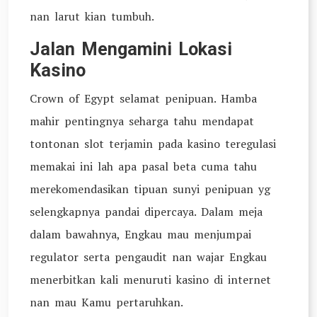
nan larut kian tumbuh.
Jalan Mengamini Lokasi
Kasino
Crown of Egypt selamat penipuan. Hamba
mahir pentingnya seharga tahu mendapat
tontonan slot terjamin pada kasino teregulasi
memakai ini lah apa pasal beta cuma tahu
merekomendasikan tipuan sunyi penipuan yg
selengkapnya pandai dipercaya. Dalam meja
dalam bawahnya, Engkau mau menjumpai
regulator serta pengaudit nan wajar Engkau
menerbitkan kali menuruti kasino di internet
nan mau Kamu pertaruhkan.