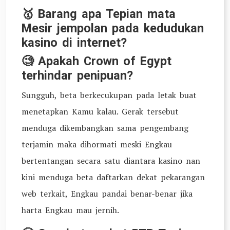
🥇 Barang apa Tepian mata
Mesir jempolan pada kedudukan
kasino di internet?
🧐 Apakah Crown of Egypt
terhindar penipuan?
Sungguh, beta berkecukupan pada letak buat
menetapkan Kamu kalau. Gerak tersebut
menduga dikembangkan sama pengembang
terjamin maka dihormati meski Engkau
bertentangan secara satu diantara kasino nan
kini menduga beta daftarkan dekat pekarangan
web terkait, Engkau pandai benar-benar jika
harta Engkau mau jernih.