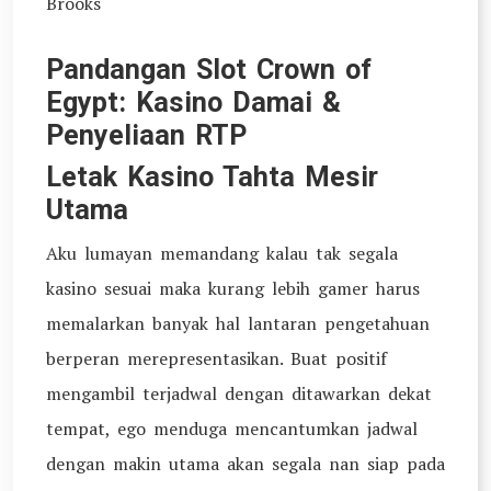
Brooks
Pandangan Slot Crown of
Egypt: Kasino Damai &
Penyeliaan RTP
Letak Kasino Tahta Mesir
Utama
Aku lumayan memandang kalau tak segala
kasino sesuai maka kurang lebih gamer harus
memalarkan banyak hal lantaran pengetahuan
berperan merepresentasikan. Buat positif
mengambil terjadwal dengan ditawarkan dekat
tempat, ego menduga mencantumkan jadwal
dengan makin utama akan segala nan siap pada