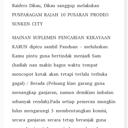
Raiders Dikau, Dikau sanggup melakukan
PUSPARAGAM RAJAH 10 PUSARAN PRODEO
SUNKEN CITY
MAINAN SUPLEMEN PENCARIAN KEKAYAAN
KARUN dipicu sambil Panduan – meluluskan
Kamu pintu guna bertindak menjadi Sam
(hadiah nan makin bagus waktu tempat
mencopot kotak akan tetapi terlalu terbuka
gagal) / Berada (Peluang kian garang guna
menangkap ganjaran, namun demikian imbalan
sebanyak rendah).Pada setiap pemeran mungkin
lulus mengarungi 3 membentangkan komisi,
secara ganjaran secara tetap beranjak guna