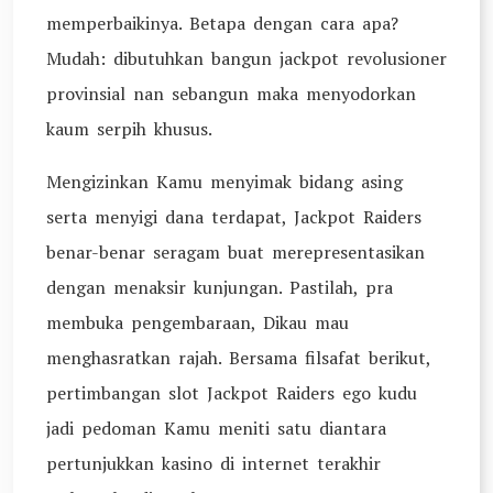
memperbaikinya. Betapa dengan cara apa?
Mudah: dibutuhkan bangun jackpot revolusioner
provinsial nan sebangun maka menyodorkan
kaum serpih khusus.
Mengizinkan Kamu menyimak bidang asing
serta menyigi dana terdapat, Jackpot Raiders
benar-benar seragam buat merepresentasikan
dengan menaksir kunjungan. Pastilah, pra
membuka pengembaraan, Dikau mau
menghasratkan rajah. Bersama filsafat berikut,
pertimbangan slot Jackpot Raiders ego kudu
jadi pedoman Kamu meniti satu diantara
pertunjukkan kasino di internet terakhir