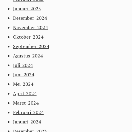
Januari 2025
Desember 2024
November 2024
Oktober 2024
September 2024
Agustus 2024
Juli 2024
Juni 2024
Mei 2024
April 2024
Maret 2024
Februari 2024
Januari 2024
Desember 2023