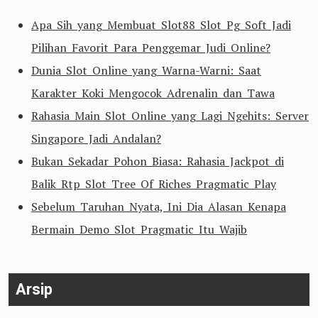
Apa Sih yang Membuat Slot88 Slot Pg Soft Jadi
Pilihan Favorit Para Penggemar Judi Online?
Dunia Slot Online yang Warna-Warni: Saat
Karakter Koki Mengocok Adrenalin dan Tawa
Rahasia Main Slot Online yang Lagi Ngehits: Server
Singapore Jadi Andalan?
Bukan Sekadar Pohon Biasa: Rahasia Jackpot di
Balik Rtp Slot Tree Of Riches Pragmatic Play
Sebelum Taruhan Nyata, Ini Dia Alasan Kenapa
Bermain Demo Slot Pragmatic Itu Wajib
Arsip