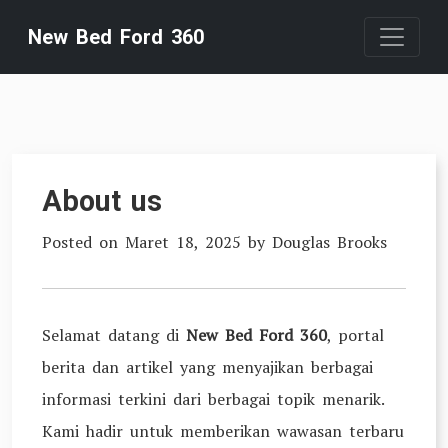
Skip
New Bed Ford 360
to
content
About us
Posted on
Maret 18, 2025
by
Douglas Brooks
Selamat datang di
New Bed Ford 360
, portal
berita dan artikel yang menyajikan berbagai
informasi terkini dari berbagai topik menarik.
Kami hadir untuk memberikan wawasan terbaru