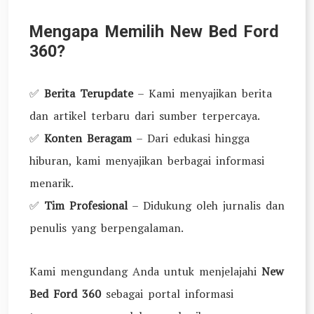
Mengapa Memilih New Bed Ford
360?
✅
Berita Terupdate
– Kami menyajikan berita
dan artikel terbaru dari sumber terpercaya.
✅
Konten Beragam
– Dari edukasi hingga
hiburan, kami menyajikan berbagai informasi
menarik.
✅
Tim Profesional
– Didukung oleh jurnalis dan
penulis yang berpengalaman.
Kami mengundang Anda untuk menjelajahi
New
Bed Ford 360
sebagai portal informasi