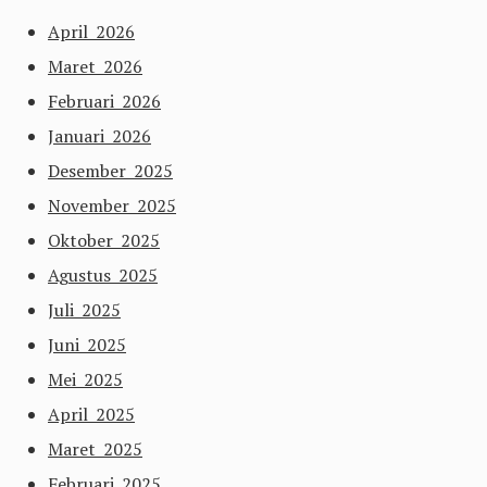
April 2026
Maret 2026
Februari 2026
Januari 2026
Desember 2025
November 2025
Oktober 2025
Agustus 2025
Juli 2025
Juni 2025
Mei 2025
April 2025
Maret 2025
Februari 2025