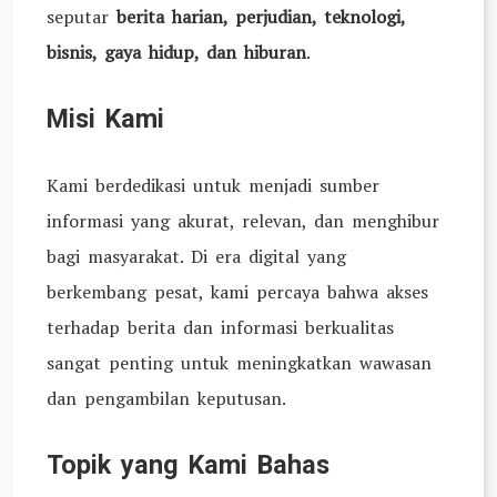
seputar
berita harian, perjudian, teknologi,
bisnis, gaya hidup, dan hiburan
.
Misi Kami
Kami berdedikasi untuk menjadi sumber
informasi yang akurat, relevan, dan menghibur
bagi masyarakat. Di era digital yang
berkembang pesat, kami percaya bahwa akses
terhadap berita dan informasi berkualitas
sangat penting untuk meningkatkan wawasan
dan pengambilan keputusan.
Topik yang Kami Bahas