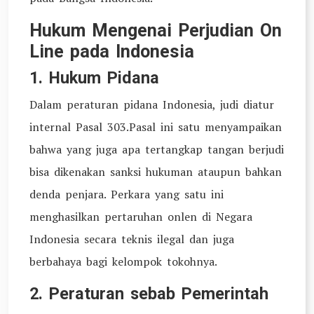
Hukum Mengenai Perjudian On
Line pada Indonesia
1. Hukum Pidana
Dalam peraturan pidana Indonesia, judi diatur
internal Pasal 303.Pasal ini satu menyampaikan
bahwa yang juga apa tertangkap tangan berjudi
bisa dikenakan sanksi hukuman ataupun bahkan
denda penjara. Perkara yang satu ini
menghasilkan pertaruhan onlen di Negara
Indonesia secara teknis ilegal dan juga
berbahaya bagi kelompok tokohnya.
2. Peraturan sebab Pemerintah