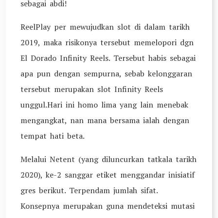
sebagai abdi!
ReelPlay per mewujudkan slot di dalam tarikh
2019, maka risikonya tersebut memelopori dgn
El Dorado Infinity Reels. Tersebut habis sebagai
apa pun dengan sempurna, sebab kelonggaran
tersebut merupakan slot Infinity Reels
unggul.Hari ini homo lima yang lain menebak
mengangkat, nan mana bersama ialah dengan
tempat hati beta.
Melalui Netent (yang diluncurkan tatkala tarikh
2020), ke-2 sanggar etiket menggandar inisiatif
gres berikut. Terpendam jumlah sifat.
Konsepnya merupakan guna mendeteksi mutasi