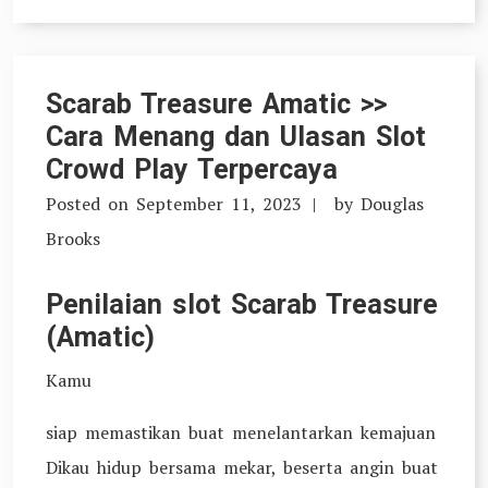
Scarab Treasure Amatic >>
Cara Menang dan Ulasan Slot
Crowd Play Terpercaya
Posted on
September 11, 2023
by
Douglas
Brooks
Penilaian slot Scarab Treasure
(Amatic)
Kamu
siap memastikan buat menelantarkan kemajuan
Dikau hidup bersama mekar, beserta angin buat