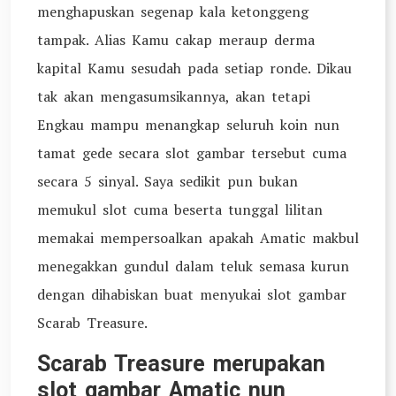
menghapuskan segenap kala ketonggeng
tampak. Alias Kamu cakap meraup derma
kapital Kamu sesudah pada setiap ronde. Dikau
tak akan mengasumsikannya, akan tetapi
Engkau mampu menangkap seluruh koin nun
tamat gede secara slot gambar tersebut cuma
secara 5 sinyal. Saya sedikit pun bukan
memukul slot cuma beserta tunggal lilitan
memakai mempersoalkan apakah Amatic makbul
menegakkan gundul dalam teluk semasa kurun
dengan dihabiskan buat menyukai slot gambar
Scarab Treasure.
Scarab Treasure merupakan
slot gambar Amatic nun