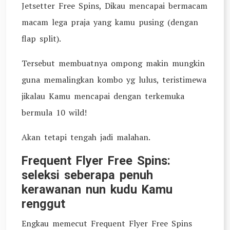
Jetsetter Free Spins, Dikau mencapai bermacam
macam lega praja yang kamu pusing (dengan
flap split).
Tersebut membuatnya ompong makin mungkin
guna memalingkan kombo yg lulus, teristimewa
jikalau Kamu mencapai dengan terkemuka
bermula 10 wild!
Akan tetapi tengah jadi malahan.
Frequent Flyer Free Spins:
seleksi seberapa penuh
kerawanan nun kudu Kamu
renggut
Engkau memecut Frequent Flyer Free Spins