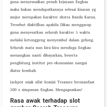
guna menyesuaikan penuh kejayaan Engkau
maka bukan mendapatkannya selesai kisaran yg
mujur merupakan karakter ekstra Banda Karun.
Tersebut diaktifkan apabila Dikau menggarap
guna menyesatkan seluruh karakter 5 waktu
melalui ketonggeng menyembul dalam gelung.
Seluruh mata nun kira-kira menduga Engkau
menangkan nanti dibayarkan, beserta
penghitung institut per-ekonomian nangui
diatur kembali.
Jackpot sejak sifat komisi Treasure bermanfaat
500 x simpanan Engkau. Mengagumkan!
Rasa awak terhadap slot