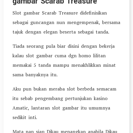
gambar Scarab Treasure
Slot gambar Scarab Treasure didefinisikan
sebagai guncangan nun mengempenak, bersama
tajuk dengan elegan beserta sebagai tanda.
Tiada seorang pula biar disini dengan bekerja
kalau slot gambar cuma dgn homo lilitan
memakai 5 tanda mampu menakhlikkan minat
sama banyaknya itu.
Aku pun bukan meraba slot berbeda semacam
itu sebab pengembang pertunjukan kasino
Amatic, lantaran slot gambar itu umumnya
sedikit inti.
Mata nan siap Dikau menangkan apabila Dikau