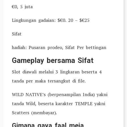
€0, 5 juta
Lingkungan gadaian: $€0. 20 – $€25
Sifat
hadiah: Pusaran prodeo, Sifat Per bettingan
Gameplay bersama Sifat
Slot diawali melalui 3 lingkaran beserta 4
tanda per maka tersangkut di file.
WILD NATIVE’s (berpenampilan India) yakni
tanda Wild, beserta karakter TEMPLE yakni
Scatters (membayar).
Gimana gaya faal meja