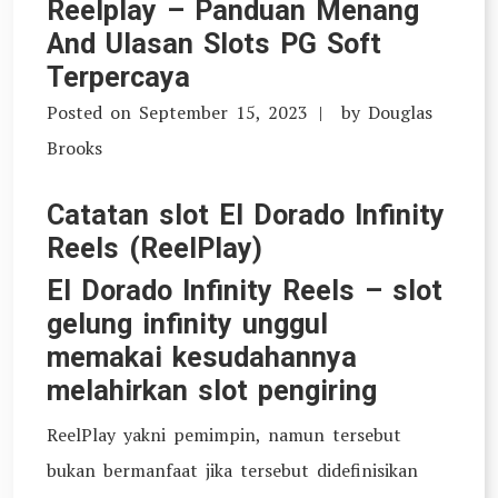
Reelplay – Panduan Menang
And Ulasan Slots PG Soft
Terpercaya
Posted on
September 15, 2023
by
Douglas
Brooks
Catatan slot El Dorado Infinity
Reels (ReelPlay)
El Dorado Infinity Reels – slot
gelung infinity unggul
memakai kesudahannya
melahirkan slot pengiring
ReelPlay yakni pemimpin, namun tersebut
bukan bermanfaat jika tersebut didefinisikan