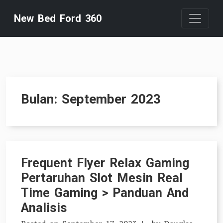
Skip
New Bed Ford 360
to
content
Bulan:
September 2023
Frequent Flyer Relax Gaming
Pertaruhan Slot Mesin Real
Time Gaming > Panduan And
Analisis