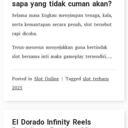
sapa yang tidak cuman akan?
Selama masa Engkau menyimpan tenaga, kala,
serta kemantapan secara penuh, slot tersebut
rapi dicoba.
Terus-menerus menyejukkan guna bertindak
slot bersama inti maka gameplay tersendiri. …
Posted in
Slot Online
Tagged
slot terbaru
2023
El Dorado Infinity Reels