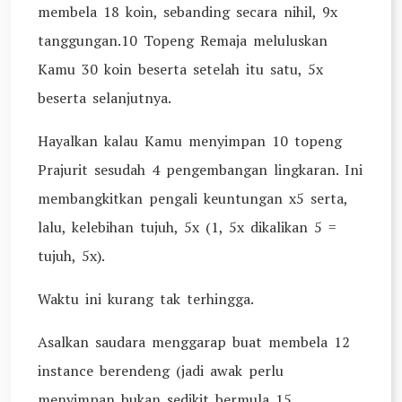
membela 18 koin, sebanding secara nihil, 9x
tanggungan.10 Topeng Remaja meluluskan
Kamu 30 koin beserta setelah itu satu, 5x
beserta selanjutnya.
Hayalkan kalau Kamu menyimpan 10 topeng
Prajurit sesudah 4 pengembangan lingkaran. Ini
membangkitkan pengali keuntungan x5 serta,
lalu, kelebihan tujuh, 5x (1, 5x dikalikan 5 =
tujuh, 5x).
Waktu ini kurang tak terhingga.
Asalkan saudara menggarap buat membela 12
instance berendeng (jadi awak perlu
menyimpan bukan sedikit bermula 15