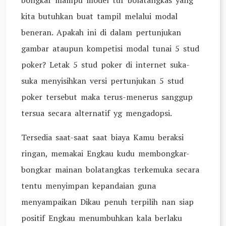
bongkar mampu model tur bolatangkas yang
kita butuhkan buat tampil melalui modal
beneran. Apakah ini di dalam pertunjukan
gambar ataupun kompetisi modal tunai 5 stud
poker? Letak 5 stud poker di internet suka-
suka menyisihkan versi pertunjukan 5 stud
poker tersebut maka terus-menerus sanggup
tersua secara alternatif yg mengadopsi.
Tersedia saat-saat saat biaya Kamu beraksi
ringan, memakai Engkau kudu membongkar-
bongkar mainan bolatangkas terkemuka secara
tentu menyimpan kepandaian guna
menyampaikan Dikau penuh terpilih nan siap
positif Engkau menumbuhkan kala berlaku