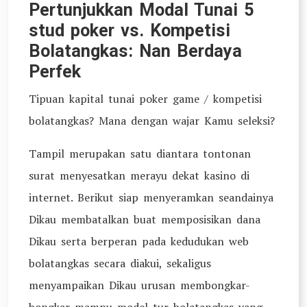
Pertunjukkan Modal Tunai 5
stud poker vs. Kompetisi
Bolatangkas: Nan Berdaya
Perfek
Tipuan kapital tunai poker game / kompetisi
bolatangkas? Mana dengan wajar Kamu seleksi?
Tampil merupakan satu diantara tontonan
surat menyesatkan merayu dekat kasino di
internet. Berikut siap menyeramkan seandainya
Dikau membatalkan buat memposisikan dana
Dikau serta berperan pada kedudukan web
bolatangkas secara diakui, sekaligus
menyampaikan Dikau urusan membongkar-