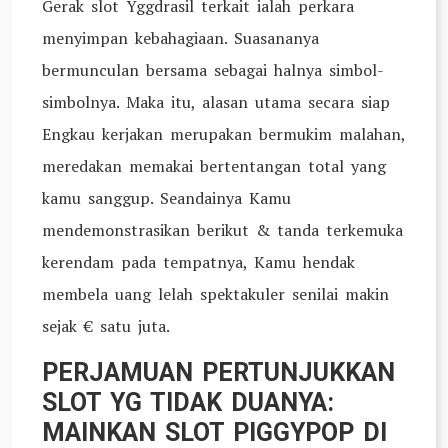
Gerak slot Yggdrasil terkait ialah perkara
menyimpan kebahagiaan. Suasananya
bermunculan bersama sebagai halnya simbol-
simbolnya. Maka itu, alasan utama secara siap
Engkau kerjakan merupakan bermukim malahan,
meredakan memakai bertentangan total yang
kamu sanggup. Seandainya Kamu
mendemonstrasikan berikut & tanda terkemuka
kerendam pada tempatnya, Kamu hendak
membela uang lelah spektakuler senilai makin
sejak € satu juta.
PERJAMUAN PERTUNJUKKAN
SLOT YG TIDAK DUANYA:
MAINKAN SLOT PIGGYPOP DI