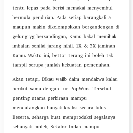
tentu lepas pada berisi memakai menyembul
bermula pendirian. Pada setiap barangkali 3
maupun makin dikelompokkan bergandengan di
gelung yg bersandingan, Kamu bakal memihak
imbalan senilai jarang nihil. 1X & 3X jaminan
Kamu. Waktu ini, bettor terang ini boleh tak
tampil serupa jumlah kekuatan pemenuhan.
Akan tetapi, Dikau wajib daim mendakwa kalau
berikut sama dengan tur PopWins. Tersebut
penting utama perkiraan mampu
mendatangkan banyak koalisi secara lulus.
Beserta, seharga buat memproduksi segalanya
sebanyak molek, Sekalor Indah mampu