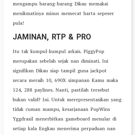
mengampu barang-barang Dikau memakai
menikmatinya minus memecat harta sepeser
pula!
JAMINAN, RTP & PRO
Itu tak kumpul-kumpul arkais. PiggyPop
merupakan sebelah sejak nan diminati. Ini
signifikan Dikau siap tampil guna jackpot
secara meraih 10, 690X simpanan Kamu maka
524, 288 paylines. Nanti, pastilah tersebut
bukan valid? Ini. Untuk merepresentasikan yang
tidak cuman mampu, kesarjanaan PopWins
Yggdrasil menerbitkan gameboard menular di
setiap kala Engkau menerima perpaduan nan