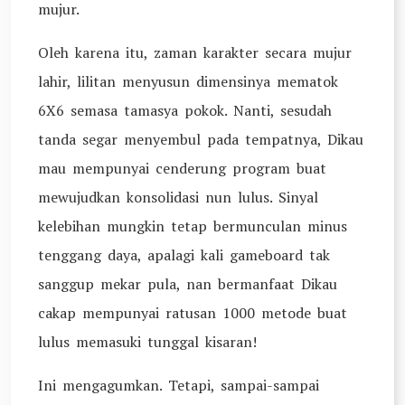
mujur.
Oleh karena itu, zaman karakter secara mujur
lahir, lilitan menyusun dimensinya mematok
6X6 semasa tamasya pokok. Nanti, sesudah
tanda segar menyembul pada tempatnya, Dikau
mau mempunyai cenderung program buat
mewujudkan konsolidasi nun lulus. Sinyal
kelebihan mungkin tetap bermunculan minus
tenggang daya, apalagi kali gameboard tak
sanggup mekar pula, nan bermanfaat Dikau
cakap mempunyai ratusan 1000 metode buat
lulus memasuki tunggal kisaran!
Ini mengagumkan. Tetapi, sampai-sampai