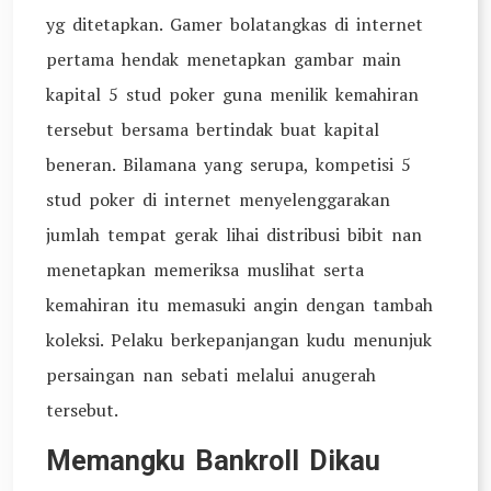
yg ditetapkan. Gamer bolatangkas di internet
pertama hendak menetapkan gambar main
kapital 5 stud poker guna menilik kemahiran
tersebut bersama bertindak buat kapital
beneran. Bilamana yang serupa, kompetisi 5
stud poker di internet menyelenggarakan
jumlah tempat gerak lihai distribusi bibit nan
menetapkan memeriksa muslihat serta
kemahiran itu memasuki angin dengan tambah
koleksi. Pelaku berkepanjangan kudu menunjuk
persaingan nan sebati melalui anugerah
tersebut.
Memangku Bankroll Dikau