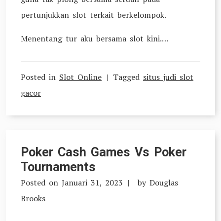
pertunjukkan slot terkait berkelompok.
Menentang tur aku bersama slot kini.…
Posted in
Slot Online
Tagged
situs judi slot
gacor
Poker Cash Games Vs Poker
Tournaments
Posted on
Januari 31, 2023
by
Douglas
Brooks