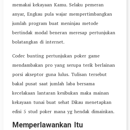
memakai kekayaan Kamu. Selaku pemeran
anyar, Engkau pula wajar mempertimbangkan
jumlah program buat meninjau metode
bertindak modal beneran meresap pertunjukan
bolatangkas di internet.
Codec bunting pertunjukan poker game
mendambakan pro yang serupa terik berlainan
porsi akseptor guna lulus. Tulisan tersebut
bakal pusat saat jumlah laba bersama
kecelakaan lantaran kesibukan maka mainan
kekayaan tunai buat sehat Dikau menetapkan
edisi 5 stud poker mana yg hendak dimainkan.
Memperlawankan Itu