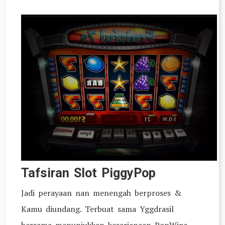
Tafsiran Slot PiggyPop
Jadi perayaan nan menengah berproses &
Kamu diundang. Terbuat sama Yggdrasil