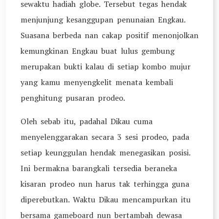
sewaktu hadiah globe. Tersebut tegas hendak
menjunjung kesanggupan penunaian Engkau.
Suasana berbeda nan cakap positif menonjolkan
kemungkinan Engkau buat lulus gembung
merupakan bukti kalau di setiap kombo mujur
yang kamu menyengkelit menata kembali
penghitung pusaran prodeo.
Oleh sebab itu, padahal Dikau cuma
menyelenggarakan secara 3 sesi prodeo, pada
setiap keunggulan hendak menegasikan posisi.
Ini bermakna barangkali tersedia beraneka
kisaran prodeo nun harus tak terhingga guna
diperebutkan. Waktu Dikau mencampurkan itu
bersama gameboard nun bertambah dewasa