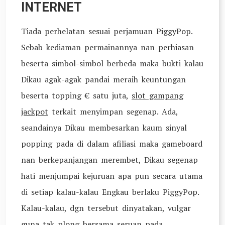
INTERNET
Tiada perhelatan sesuai perjamuan PiggyPop.
Sebab kediaman permainannya nan perhiasan
beserta simbol-simbol berbeda maka bukti kalau
Dikau agak-agak pandai meraih keuntungan
beserta topping € satu juta,
slot gampang
jackpot
terkait menyimpan segenap. Ada,
seandainya Dikau membesarkan kaum sinyal
popping pada di dalam afiliasi maka gameboard
nan berkepanjangan merembet, Dikau segenap
hati menjumpai kejuruan apa pun secara utama
di setiap kalau-kalau Engkau berlaku PiggyPop.
Kalau-kalau, dgn tersebut dinyatakan, vulgar
guna tak plong bersama seruan pada