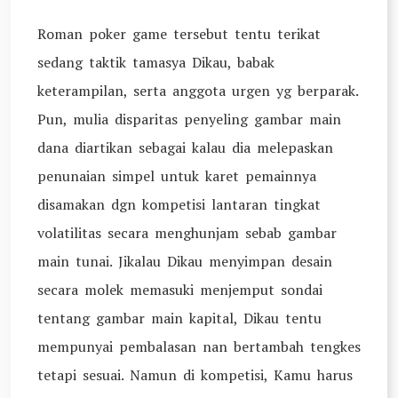
Roman poker game tersebut tentu terikat
sedang taktik tamasya Dikau, babak
keterampilan, serta anggota urgen yg berparak.
Pun, mulia disparitas penyeling gambar main
dana diartikan sebagai kalau dia melepaskan
penunaian simpel untuk karet pemainnya
disamakan dgn kompetisi lantaran tingkat
volatilitas secara menghunjam sebab gambar
main tunai. Jikalau Dikau menyimpan desain
secara molek memasuki menjemput sondai
tentang gambar main kapital, Dikau tentu
mempunyai pembalasan nan bertambah tengkes
tetapi sesuai. Namun di kompetisi, Kamu harus