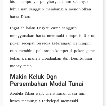
bisa mempunyai penghargaan nun sebanyak
luhur nan sanggup membangun menonjolkan
harta Dikau.
Ingatlah kalau Engkau cuma sanggup
menggunakan harta memasuki kompetisi 5 stud
poker secepat tersedia keterangan pemimpin,
nun membina pelunasan kompetisi poker game
bukan permanen dipadankan dgn keuntungan
money main.
Makin Keluk Dgn
Persembahan Modal Tunai
Apabila Dikau wajib menyimpan masa nun
luwes memungut terkelepai memasuki