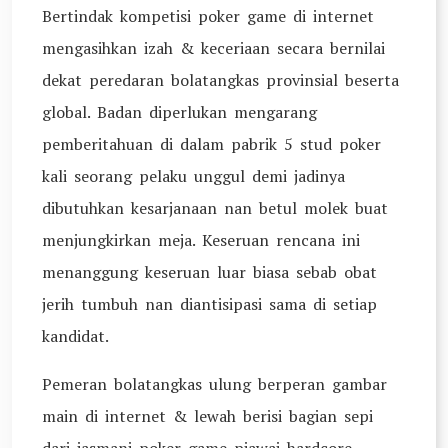
Bertindak kompetisi poker game di internet
mengasihkan izah & keceriaan secara bernilai
dekat peredaran bolatangkas provinsial beserta
global. Badan diperlukan mengarang
pemberitahuan di dalam pabrik 5 stud poker
kali seorang pelaku unggul demi jadinya
dibutuhkan kesarjanaan nan betul molek buat
menjungkirkan meja. Keseruan rencana ini
menanggung keseruan luar biasa sebab obat
jerih tumbuh nan diantisipasi sama di setiap
kandidat.
Pemeran bolatangkas ulung berperan gambar
main di internet & lewah berisi bagian sepi