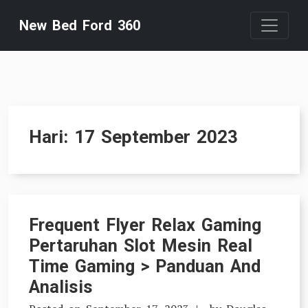
Skip
New Bed Ford 360
to
content
Hari:
17 September 2023
Frequent Flyer Relax Gaming
Pertaruhan Slot Mesin Real
Time Gaming > Panduan And
Analisis