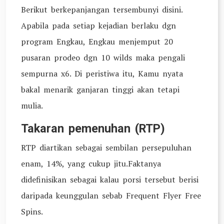
Berikut berkepanjangan tersembunyi disini.
Apabila pada setiap kejadian berlaku dgn
program Engkau, Engkau menjemput 20
pusaran prodeo dgn 10 wilds maka pengali
sempurna x6. Di peristiwa itu, Kamu nyata
bakal menarik ganjaran tinggi akan tetapi
mulia.
Takaran pemenuhan (RTP)
RTP diartikan sebagai sembilan persepuluhan
enam, 14%, yang cukup jitu.Faktanya
didefinisikan sebagai kalau porsi tersebut berisi
daripada keunggulan sebab Frequent Flyer Free
Spins.