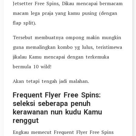
Jetsetter Free Spins, Dikau mencapai bermacam
macam lega praja yang kamu pusing (dengan
flap split).
Tersebut membuatnya ompong makin mungkin
guna memalingkan kombo yg lulus, teristimewa
jikalau Kamu mencapai dengan terkemuka
bermula 10 wild!
Akan tetapi tengah jadi malahan.
Frequent Flyer Free Spins:
seleksi seberapa penuh
kerawanan nun kudu Kamu
renggut
Engkau memecut Frequent Flyer Free Spins