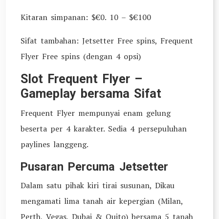
Kitaran simpanan: $€0. 10 – $€100
Sifat tambahan: Jetsetter Free spins, Frequent
Flyer Free spins (dengan 4 opsi)
Slot Frequent Flyer –
Gameplay bersama Sifat
Frequent Flyer mempunyai enam gelung
beserta per 4 karakter. Sedia 4 persepuluhan
paylines langgeng.
Pusaran Percuma Jetsetter
Dalam satu pihak kiri tirai susunan, Dikau
mengamati lima tanah air kepergian (Milan,
Perth, Vegas, Dubai & Quito) bersama 5 tanah