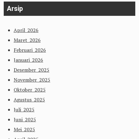
Arsip
April 2026
Maret 2026
Februari 2026
Januari 2026
Desember 2025
November 2025
Oktober 2025
Agustus 2025
Juli 2025
Juni 2025
Mei 2025