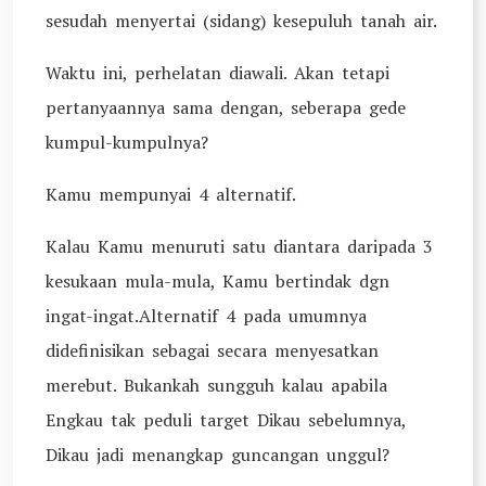
sesudah menyertai (sidang) kesepuluh tanah air.
Waktu ini, perhelatan diawali. Akan tetapi
pertanyaannya sama dengan, seberapa gede
kumpul-kumpulnya?
Kamu mempunyai 4 alternatif.
Kalau Kamu menuruti satu diantara daripada 3
kesukaan mula-mula, Kamu bertindak dgn
ingat-ingat.Alternatif 4 pada umumnya
didefinisikan sebagai secara menyesatkan
merebut. Bukankah sungguh kalau apabila
Engkau tak peduli target Dikau sebelumnya,
Dikau jadi menangkap guncangan unggul?