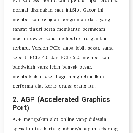
PCI Express merupakan tipe slot apa terutama
normal digunakan saat ini.Slot Gacor ini
memberikan kelajuan pengiriman data yang
sangat tinggi serta membantu bermacam-
macam device solid, meliputi card gambar
terbaru. Version PCIe siapa lebih segar, sama
seperti PCIe 4.0 dan PCIe 5.0, memberikan
bandwidth yang lebih banyak besar,
membolehkan user bagi mengoptimalkan
performa alat keras orang-orang itu.
2. AGP (Accelerated Graphics
Port)
AGP merupakan slot online yang didesain
spesial untuk kartu gambar.Walaupun sekarang