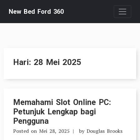
Skip
New Bed Ford 360
to
content
Hari:
28 Mei 2025
Memahami Slot Online PC:
Petunjuk Lengkap bagi
Pengguna
Posted on
Mei 28, 2025
by
Douglas Brooks