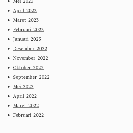
Mei 2023
April 2023
Maret 2023
Februari 2023
Januari 2023
Desember 2022
November 2022
Oktober 2022
September 2022
Mei 2022
April 2022
Maret 2022
Februari 2022