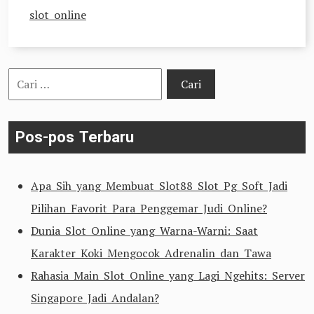
slot online
Cari
untuk:
Pos-pos Terbaru
Apa Sih yang Membuat Slot88 Slot Pg Soft Jadi
Pilihan Favorit Para Penggemar Judi Online?
Dunia Slot Online yang Warna-Warni: Saat
Karakter Koki Mengocok Adrenalin dan Tawa
Rahasia Main Slot Online yang Lagi Ngehits: Server
Singapore Jadi Andalan?