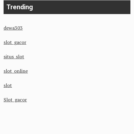
Trending
dewa303
slot gacor
situs slot
slot online
slot
Slot gacor