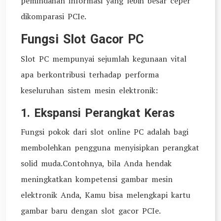
pemindahan informasi yang lebih besar ceper
dikomparasi PCIe.
Fungsi Slot Gacor PC
Slot PC mempunyai sejumlah kegunaan vital
apa berkontribusi terhadap performa
keseluruhan sistem mesin elektronik:
1. Ekspansi Perangkat Keras
Fungsi pokok dari slot online PC adalah bagi
membolehkan pengguna menyisipkan perangkat
solid muda.Contohnya, bila Anda hendak
meningkatkan kompetensi gambar mesin
elektronik Anda, Kamu bisa melengkapi kartu
gambar baru dengan slot gacor PCIe.