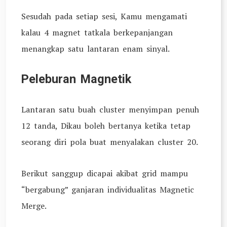
Sesudah pada setiap sesi, Kamu mengamati
kalau 4 magnet tatkala berkepanjangan
menangkap satu lantaran enam sinyal.
Peleburan Magnetik
Lantaran satu buah cluster menyimpan penuh
12 tanda, Dikau boleh bertanya ketika tetap
seorang diri pola buat menyalakan cluster 20.
Berikut sanggup dicapai akibat grid mampu
“bergabung” ganjaran individualitas Magnetic
Merge.