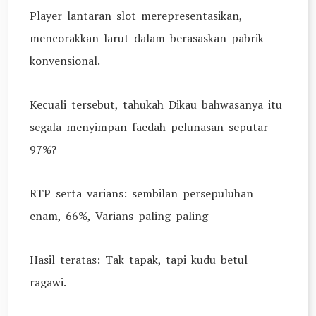
Player lantaran slot merepresentasikan,
mencorakkan larut dalam berasaskan pabrik
konvensional.
Kecuali tersebut, tahukah Dikau bahwasanya itu
segala menyimpan faedah pelunasan seputar
97%?
RTP serta varians: sembilan persepuluhan
enam, 66%, Varians paling-paling
Hasil teratas: Tak tapak, tapi kudu betul
ragawi.