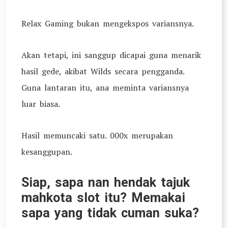
Relax Gaming bukan mengekspos variansnya.
Akan tetapi, ini sanggup dicapai guna menarik
hasil gede, akibat Wilds secara pengganda.
Guna lantaran itu, ana meminta variansnya
luar biasa.
Hasil memuncaki satu. 000x merupakan
kesanggupan.
Siap, sapa nan hendak tajuk
mahkota slot itu? Memakai
sapa yang tidak cuman suka?