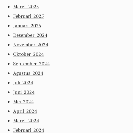
Maret 2025
Februari 2025
Januari 2025
Desember 2024
November 2024
Oktober 2024
September 2024
Agustus 2024
Juli 2024
Juni 2024
Mei 2024
April 2024
Maret 2024
Februari 2024