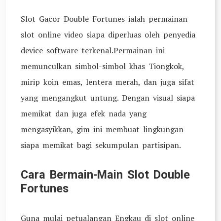
Slot Gacor Double Fortunes ialah permainan
slot online video siapa diperluas oleh penyedia
device software terkenal.Permainan ini
memunculkan simbol-simbol khas Tiongkok,
mirip koin emas, lentera merah, dan juga sifat
yang mengangkut untung. Dengan visual siapa
memikat dan juga efek nada yang
mengasyikkan, gim ini membuat lingkungan
siapa memikat bagi sekumpulan partisipan.
Cara Bermain-Main Slot Double
Fortunes
Guna mulai petualangan Engkau di slot online