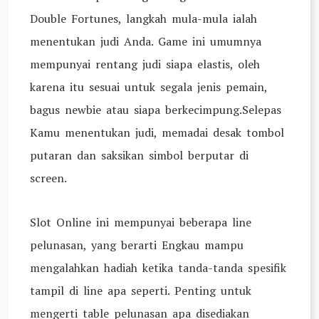
Double Fortunes, langkah mula-mula ialah
menentukan judi Anda. Game ini umumnya
mempunyai rentang judi siapa elastis, oleh
karena itu sesuai untuk segala jenis pemain,
bagus newbie atau siapa berkecimpung.Selepas
Kamu menentukan judi, memadai desak tombol
putaran dan saksikan simbol berputar di
screen.
Slot Online ini mempunyai beberapa line
pelunasan, yang berarti Engkau mampu
mengalahkan hadiah ketika tanda-tanda spesifik
tampil di line apa seperti. Penting untuk
mengerti table pelunasan apa disediakan