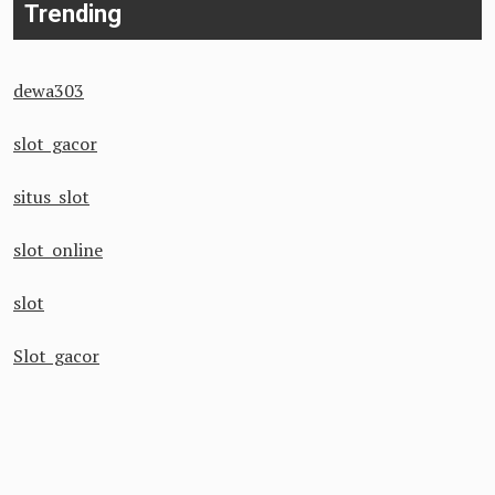
Trending
dewa303
slot gacor
situs slot
slot online
slot
Slot gacor