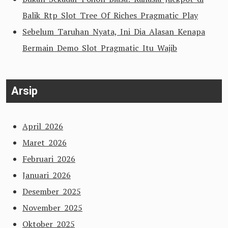
Balik Rtp Slot Tree Of Riches Pragmatic Play
Sebelum Taruhan Nyata, Ini Dia Alasan Kenapa
Bermain Demo Slot Pragmatic Itu Wajib
Arsip
April 2026
Maret 2026
Februari 2026
Januari 2026
Desember 2025
November 2025
Oktober 2025