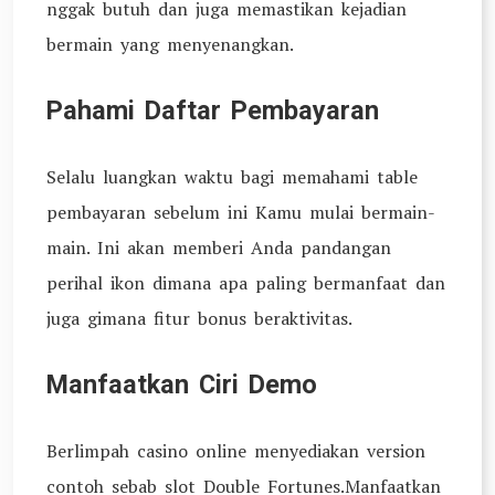
nggak butuh dan juga memastikan kejadian
bermain yang menyenangkan.
Pahami Daftar Pembayaran
Selalu luangkan waktu bagi memahami table
pembayaran sebelum ini Kamu mulai bermain-
main. Ini akan memberi Anda pandangan
perihal ikon dimana apa paling bermanfaat dan
juga gimana fitur bonus beraktivitas.
Manfaatkan Ciri Demo
Berlimpah casino online menyediakan version
contoh sebab slot Double Fortunes.Manfaatkan