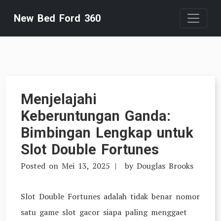
Skip
New Bed Ford 360
to
content
Menjelajahi
Keberuntungan Ganda:
Bimbingan Lengkap untuk
Slot Double Fortunes
Posted on
Mei 13, 2025
by
Douglas Brooks
Slot Double Fortunes adalah tidak benar nomor
satu game slot gacor siapa paling menggaet