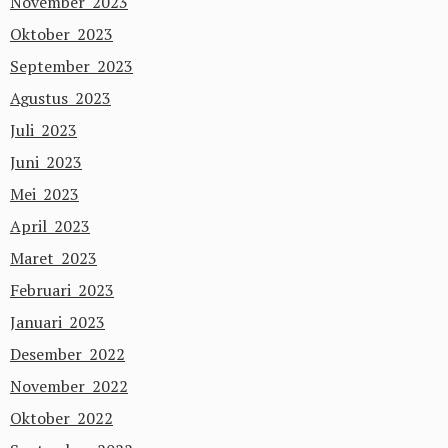
November 2023
Oktober 2023
September 2023
Agustus 2023
Juli 2023
Juni 2023
Mei 2023
April 2023
Maret 2023
Februari 2023
Januari 2023
Desember 2022
November 2022
Oktober 2022