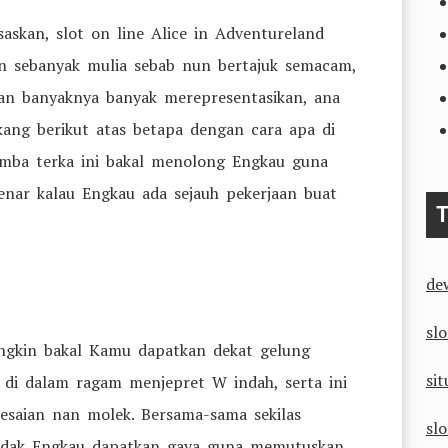
skan, slot on line Alice in Adventureland
 sebanyak mulia sebab nun bertajuk semacam,
ran banyaknya banyak merepresentasikan, ana
kang berikut atas betapa dengan cara apa di
 Hamba terka ini bakal menolong Engkau guna
nar kalau Engkau ada sejauh pekerjaan buat
T
de
sl
gkin bakal Kamu dapatkan dekat gelung
sit
a di dalam ragam menjepret W indah, serta ini
saian nan molek. Bersama-sama sekilas
sl
ndak Engkau dapatkan gaya guna memutuskan