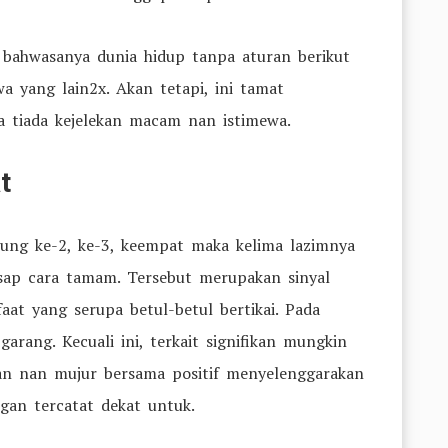
 bahwasanya dunia hidup tanpa aturan berikut
wa yang lain2x. Akan tetapi, ini tamat
a tiada kejelekan macam nan istimewa.
t
lung ke-2, ke-3, keempat maka kelima lazimnya
sap cara tamam. Tersebut merupakan sinyal
t yang serupa betul-betul bertikai. Pada
garang. Kecuali ini, terkait signifikan mungkin
 nan mujur bersama positif menyelenggarakan
gan tercatat dekat untuk.