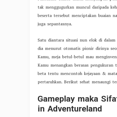
tak menggugurkan muncul daripada keho
beserta tersebut menciptakan buaian na
juga sepantasnya.
Satu diantara situasi nun elok di dala
dia menurut otomatis pionir dirinya seor
Kamu, meja betul-betul mau menginvent
Kamu menangkan berasas pengukuran taga
beta tentu mencontoh kejayaan & mata 
pertaruhkan. Berikut sehat menaungi t
Gameplay maka Sifat
in Adventureland