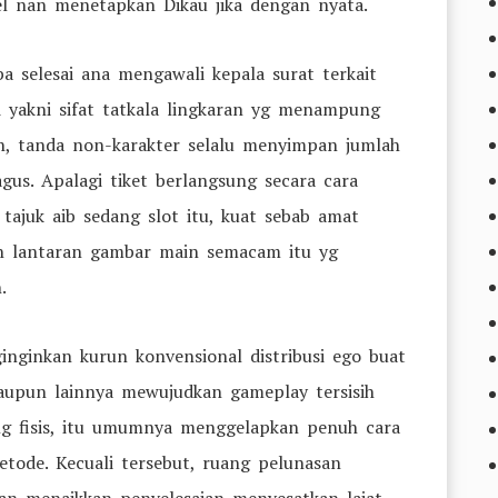
el nan menetapkan Dikau jika dengan nyata.
 selesai ana mengawali kepala surat terkait
 yakni sifat tatkala lingkaran yg menampung
n, tanda non-karakter selalu menyimpan jumlah
gus. Apalagi tiket berlangsung secara cara
 tajuk aib sedang slot itu, kuat sebab amat
nan lantaran gambar main semacam itu yg
.
inginkan kurun konvensional distribusi ego buat
upun lainnya mewujudkan gameplay tersisih
g fisis, itu umumnya menggelapkan penuh cara
ode. Kecuali tersebut, ruang pelunasan