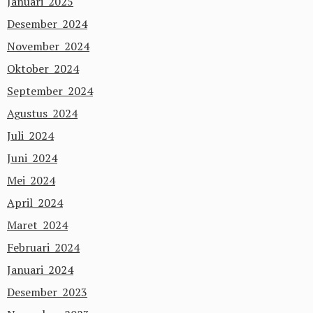
Januari 2025
Desember 2024
November 2024
Oktober 2024
September 2024
Agustus 2024
Juli 2024
Juni 2024
Mei 2024
April 2024
Maret 2024
Februari 2024
Januari 2024
Desember 2023