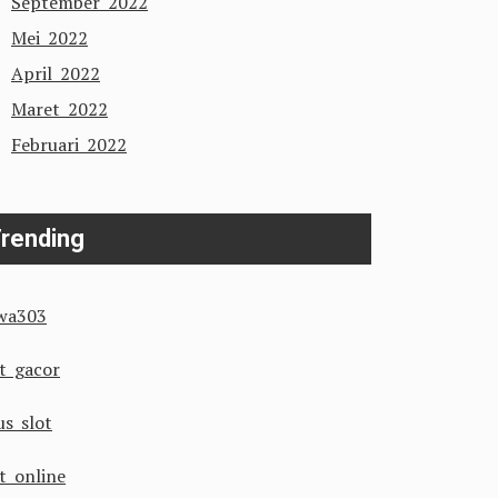
September 2022
Mei 2022
April 2022
Maret 2022
Februari 2022
rending
wa303
ot gacor
us slot
ot online