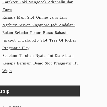
Karakter Koki Mengocok Adrenalin dan
Tawa
Rahasia Main Slot Online yang Lagi
Ngehits: Server Singapore Jadi Andalan?
Bukan Sekadar Pohon Biasa: Rahasia
Jackpot di Balik Rtp Slot Tree Of Riches
Pragmatic Play
Sebelum Taruhan Nyata, Ini Dia Alasan
Kenapa Bermain Demo Slot Pragmatic Itu
Wajib
rsip