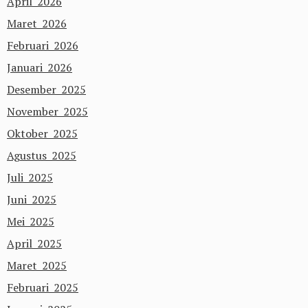
April 2026
Maret 2026
Februari 2026
Januari 2026
Desember 2025
November 2025
Oktober 2025
Agustus 2025
Juli 2025
Juni 2025
Mei 2025
April 2025
Maret 2025
Februari 2025