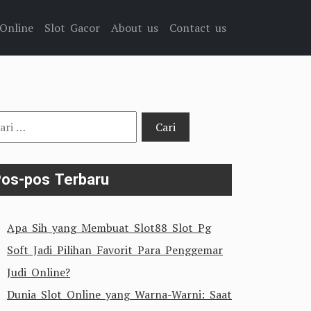
 Online
Slot Gacor
About us
Contact us
i
tuk:
os-pos Terbaru
Apa Sih yang Membuat Slot88 Slot Pg
Soft Jadi Pilihan Favorit Para Penggemar
Judi Online?
Dunia Slot Online yang Warna-Warni: Saat