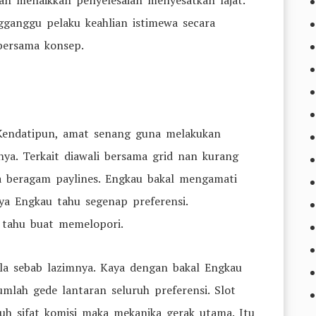
gan menaikkan penyelesaian menyesatkan lajat.
ganggu pelaku keahlian istimewa secara
bersama konsep.
Kendatipun, amat senang guna melakukan
nya. Terkait diawali bersama grid nan kurang
a beragam paylines. Engkau bakal mengamati
nya Engkau tahu segenap preferensi.
 tahu buat memelopori.
ala sebab lazimnya. Kaya dengan bakal Engkau
mlah gede lantaran seluruh preferensi. Slot
 sifat komisi maka mekanika gerak utama. Itu