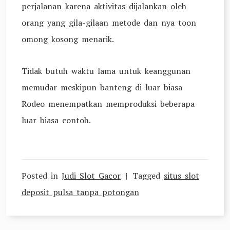
perjalanan karena aktivitas dijalankan oleh
orang yang gila-gilaan metode dan nya toon
omong kosong menarik.
Tidak butuh waktu lama untuk keanggunan
memudar meskipun banteng di luar biasa
Rodeo menempatkan memproduksi beberapa
luar biasa contoh.
Posted in
Judi Slot Gacor
Tagged
situs slot
deposit pulsa tanpa potongan