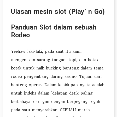
Ulasan mesin slot (Play’ n Go)
Panduan Slot dalam sebuah
Rodeo
Yeehaw laki-laki, pada saat itu kami
mengenakan sarung tangan, topi, dan kotak-
kotak untuk naik bucking banteng dalam tema
rodeo pengembang daring kasino. Tujuan dari
banteng operasi Dalam kehidupan nyata adalah
untuk indeks dalam ‘delapan detik paling
berbahaya’ dari gim dengan berpegang teguh
pada satu menyerahkan. SEBUAH marah