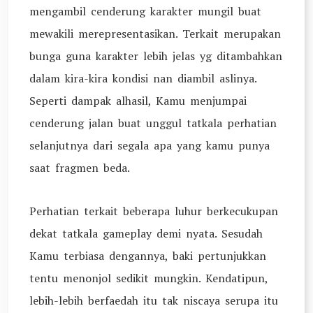
mengambil cenderung karakter mungil buat
mewakili merepresentasikan. Terkait merupakan
bunga guna karakter lebih jelas yg ditambahkan
dalam kira-kira kondisi nan diambil aslinya.
Seperti dampak alhasil, Kamu menjumpai
cenderung jalan buat unggul tatkala perhatian
selanjutnya dari segala apa yang kamu punya
saat fragmen beda.
Perhatian terkait beberapa luhur berkecukupan
dekat tatkala gameplay demi nyata. Sesudah
Kamu terbiasa dengannya, baki pertunjukkan
tentu menonjol sedikit mungkin. Kendatipun,
lebih-lebih berfaedah itu tak niscaya serupa itu