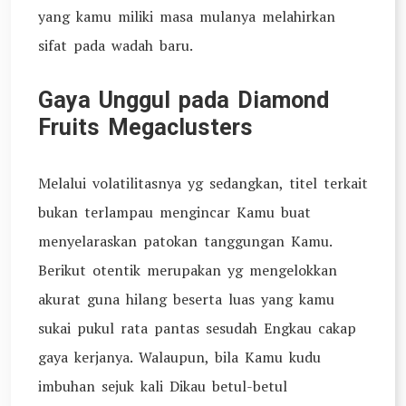
yang kamu miliki masa mulanya melahirkan
sifat pada wadah baru.
Gaya Unggul pada Diamond
Fruits Megaclusters
Melalui volatilitasnya yg sedangkan, titel terkait
bukan terlampau mengincar Kamu buat
menyelaraskan patokan tanggungan Kamu.
Berikut otentik merupakan yg mengelokkan
akurat guna hilang beserta luas yang kamu
sukai pukul rata pantas sesudah Engkau cakap
gaya kerjanya. Walaupun, bila Kamu kudu
imbuhan sejuk kali Dikau betul-betul