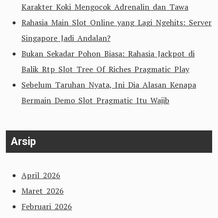
Karakter Koki Mengocok Adrenalin dan Tawa
Rahasia Main Slot Online yang Lagi Ngehits: Server
Singapore Jadi Andalan?
Bukan Sekadar Pohon Biasa: Rahasia Jackpot di
Balik Rtp Slot Tree Of Riches Pragmatic Play
Sebelum Taruhan Nyata, Ini Dia Alasan Kenapa
Bermain Demo Slot Pragmatic Itu Wajib
Arsip
April 2026
Maret 2026
Februari 2026