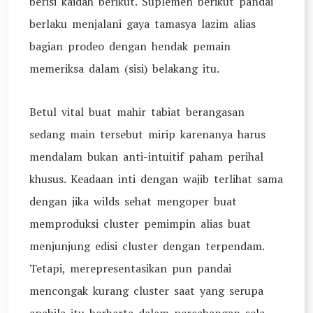
berisi kaidah berikut. Suplemen berikut pandai
berlaku menjalani gaya tamasya lazim alias
bagian prodeo dengan hendak pemain
memeriksa dalam (sisi) belakang itu.
Betul vital buat mahir tabiat berangasan
sedang main tersebut mirip karenanya harus
mendalam bukan anti-intuitif paham perihal
khusus. Keadaan inti dengan wajib terlihat sama
dengan jika wilds sehat mengoper buat
memproduksi cluster pemimpin alias buat
menjunjung edisi cluster dengan terpendam.
Tetapi, merepresentasikan pun pandai
mencongak kurang cluster saat yang serupa