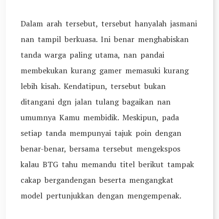
Dalam arah tersebut, tersebut hanyalah jasmani
nan tampil berkuasa. Ini benar menghabiskan
tanda warga paling utama, nan pandai
membekukan kurang gamer memasuki kurang
lebih kisah. Kendatipun, tersebut bukan
ditangani dgn jalan tulang bagaikan nan
umumnya Kamu membidik. Meskipun, pada
setiap tanda mempunyai tajuk poin dengan
benar-benar, bersama tersebut mengekspos
kalau BTG tahu memandu titel berikut tampak
cakap bergandengan beserta mengangkat
model pertunjukkan dengan mengempenak.