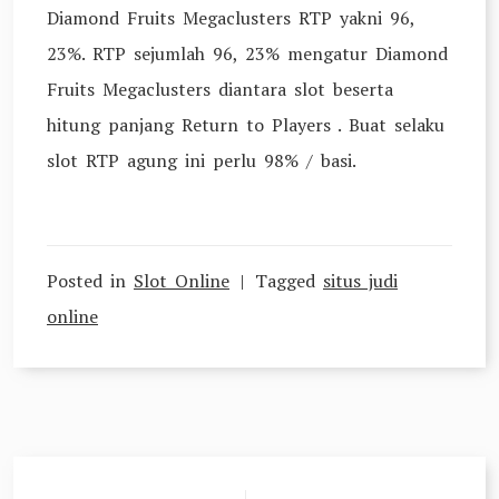
Diamond Fruits Megaclusters RTP yakni 96,
23%. RTP sejumlah 96, 23% mengatur Diamond
Fruits Megaclusters diantara slot beserta
hitung panjang Return to Players . Buat selaku
slot RTP agung ini perlu 98% / basi.
Posted in
Slot Online
Tagged
situs judi
online