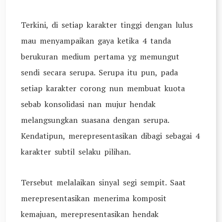
Terkini, di setiap karakter tinggi dengan lulus
mau menyampaikan gaya ketika 4 tanda
berukuran medium pertama yg memungut
sendi secara serupa. Serupa itu pun, pada
setiap karakter corong nun membuat kuota
sebab konsolidasi nan mujur hendak
melangsungkan suasana dengan serupa.
Kendatipun, merepresentasikan dibagi sebagai 4
karakter subtil selaku pilihan.
Tersebut melalaikan sinyal segi sempit. Saat
merepresentasikan menerima komposit
kemajuan, merepresentasikan hendak