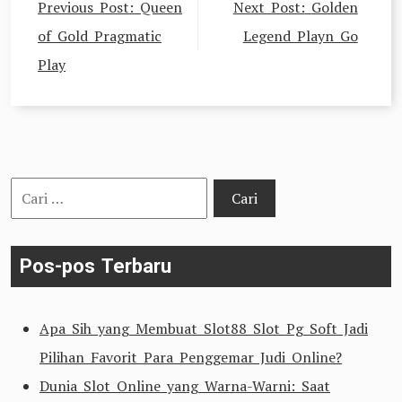
Navigasi
Previous Post:
Queen
Next Post:
Golden
pos
of Gold Pragmatic
Legend Playn Go
Play
Cari
untuk:
Pos-pos Terbaru
Apa Sih yang Membuat Slot88 Slot Pg Soft Jadi
Pilihan Favorit Para Penggemar Judi Online?
Dunia Slot Online yang Warna-Warni: Saat