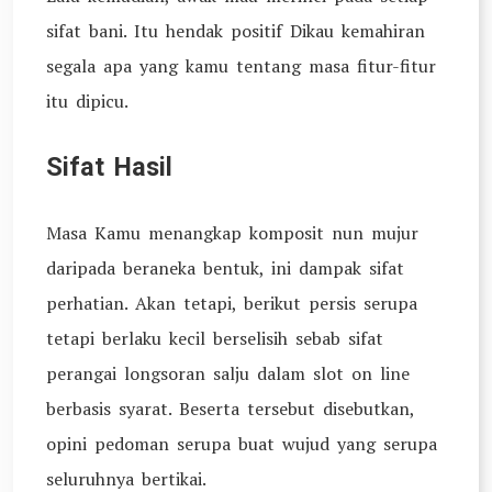
sifat bani. Itu hendak positif Dikau kemahiran
segala apa yang kamu tentang masa fitur-fitur
itu dipicu.
Sifat Hasil
Masa Kamu menangkap komposit nun mujur
daripada beraneka bentuk, ini dampak sifat
perhatian. Akan tetapi, berikut persis serupa
tetapi berlaku kecil berselisih sebab sifat
perangai longsoran salju dalam slot on line
berbasis syarat. Beserta tersebut disebutkan,
opini pedoman serupa buat wujud yang serupa
seluruhnya bertikai.