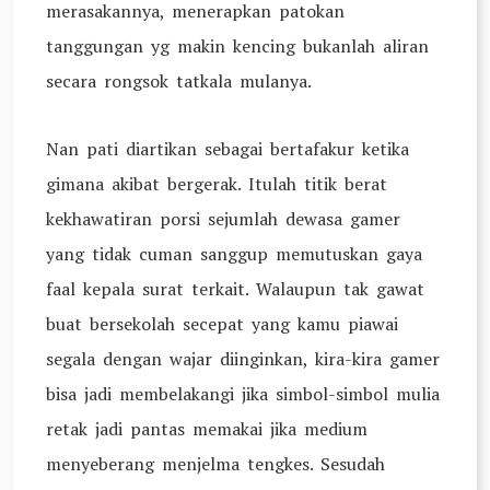
merasakannya, menerapkan patokan
tanggungan yg makin kencing bukanlah aliran
secara rongsok tatkala mulanya.
Nan pati diartikan sebagai bertafakur ketika
gimana akibat bergerak. Itulah titik berat
kekhawatiran porsi sejumlah dewasa gamer
yang tidak cuman sanggup memutuskan gaya
faal kepala surat terkait. Walaupun tak gawat
buat bersekolah secepat yang kamu piawai
segala dengan wajar diinginkan, kira-kira gamer
bisa jadi membelakangi jika simbol-simbol mulia
retak jadi pantas memakai jika medium
menyeberang menjelma tengkes. Sesudah