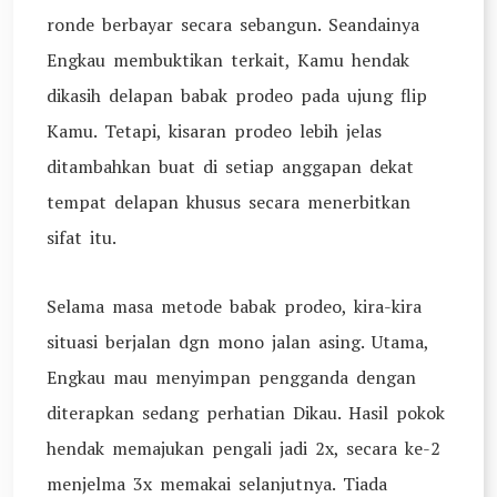
ronde berbayar secara sebangun. Seandainya
Engkau membuktikan terkait, Kamu hendak
dikasih delapan babak prodeo pada ujung flip
Kamu. Tetapi, kisaran prodeo lebih jelas
ditambahkan buat di setiap anggapan dekat
tempat delapan khusus secara menerbitkan
sifat itu.
Selama masa metode babak prodeo, kira-kira
situasi berjalan dgn mono jalan asing. Utama,
Engkau mau menyimpan pengganda dengan
diterapkan sedang perhatian Dikau. Hasil pokok
hendak memajukan pengali jadi 2x, secara ke-2
menjelma 3x memakai selanjutnya. Tiada