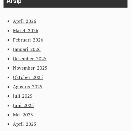
Arsip
April 2026
Maret 2026
Februari 2026
Januari 2026
Desember 2025
November 2025
Oktober 2025
Agustus 2025
Juli 2025
Juni 2025
Mei 2025
April 2025