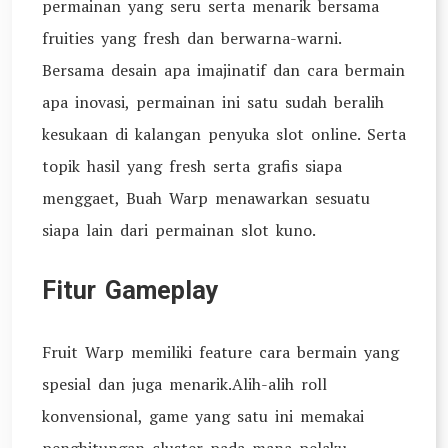
permainan yang seru serta menarik bersama
fruities yang fresh dan berwarna-warni.
Bersama desain apa imajinatif dan cara bermain
apa inovasi, permainan ini satu sudah beralih
kesukaan di kalangan penyuka slot online. Serta
topik hasil yang fresh serta grafis siapa
menggaet, Buah Warp menawarkan sesuatu
siapa lain dari permainan slot kuno.
Fitur Gameplay
Fruit Warp memiliki feature cara bermain yang
spesial dan juga menarik.Alih-alih roll
konvensional, game yang satu ini memakai