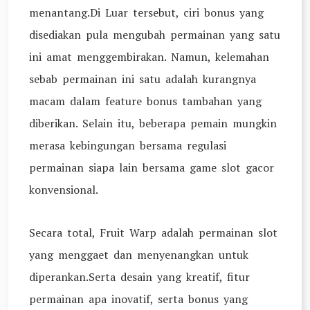
menantang.Di Luar tersebut, ciri bonus yang
disediakan pula mengubah permainan yang satu
ini amat menggembirakan. Namun, kelemahan
sebab permainan ini satu adalah kurangnya
macam dalam feature bonus tambahan yang
diberikan. Selain itu, beberapa pemain mungkin
merasa kebingungan bersama regulasi
permainan siapa lain bersama game slot gacor
konvensional.
Secara total, Fruit Warp adalah permainan slot
yang menggaet dan menyenangkan untuk
diperankan.Serta desain yang kreatif, fitur
permainan apa inovatif, serta bonus yang