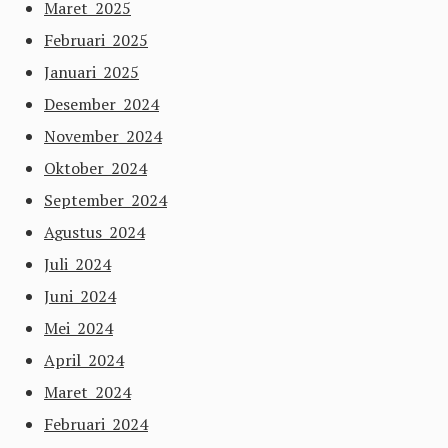
Maret 2025
Februari 2025
Januari 2025
Desember 2024
November 2024
Oktober 2024
September 2024
Agustus 2024
Juli 2024
Juni 2024
Mei 2024
April 2024
Maret 2024
Februari 2024