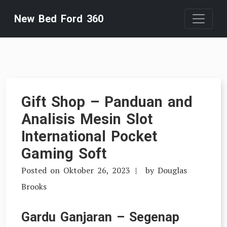
Skip
New Bed Ford 360
to
content
Gift Shop – Panduan and
Analisis Mesin Slot
International Pocket
Gaming Soft
Posted on
Oktober 26, 2023
by
Douglas
Brooks
Gardu Ganjaran – Segenap