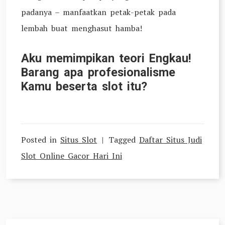
padanya – manfaatkan petak-petak pada
lembah buat menghasut hamba!
Aku memimpikan teori Engkau!
Barang apa profesionalisme
Kamu beserta slot itu?
Posted in
Situs Slot
Tagged
Daftar Situs Judi
Slot Online Gacor Hari Ini