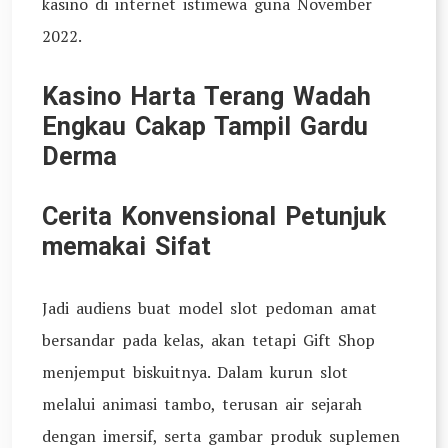
kasino di internet istimewa guna November
2022.
Kasino Harta Terang Wadah
Engkau Cakap Tampil Gardu
Derma
Cerita Konvensional Petunjuk
memakai Sifat
Jadi audiens buat model slot pedoman amat
bersandar pada kelas, akan tetapi Gift Shop
menjemput biskuitnya. Dalam kurun slot
melalui animasi tambo, terusan air sejarah
dengan imersif, serta gambar produk suplemen