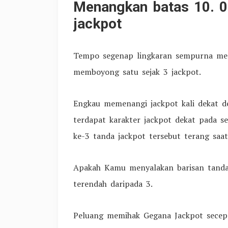
Menangkan batas 10. 0
jackpot
Tempo segenap lingkaran sempurna m
memboyong satu sejak 3 jackpot.
Engkau memenangi jackpot kali dekat de
terdapat karakter jackpot dekat pada set
ke-3 tanda jackpot tersebut terang saa
Apakah Kamu menyalakan barisan tanda
terendah daripada 3.
Peluang memihak Gegana Jackpot secepa