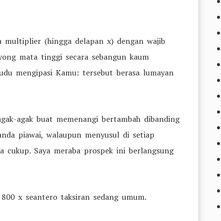
ta multiplier (hingga delapan x) dengan wajib
ong mata tinggi secara sebangun kaum
udu mengipasi Kamu: tersebut berasa lumayan
 agak-agak buat memenangi bertambah dibanding
anda piawai, walaupun menyusul di setiap
a cukup. Saya meraba prospek ini berlangsung
d 800 x seantero taksiran sedang umum.