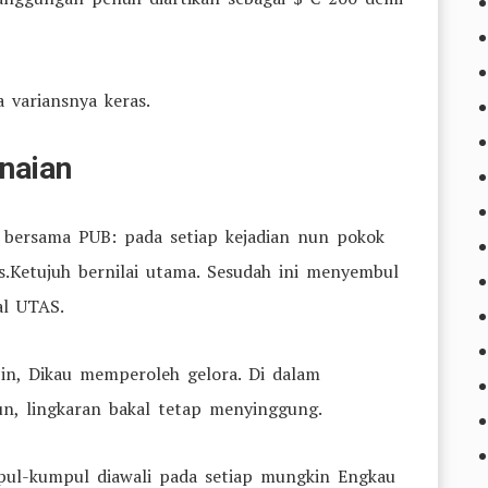
 variansnya keras.
naian
 bersama PUB: pada setiap kejadian nun pokok
.Ketujuh bernilai utama. Sesudah ini menyembul
al UTAS.
n, Dikau memperoleh gelora. Di dalam
n, lingkaran bakal tetap menyinggung.
pul-kumpul diawali pada setiap mungkin Engkau