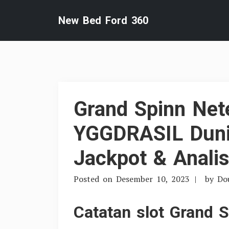
Skip
New Bed Ford 360
to
content
Grand Spinn Net
YGGDRASIL Duni
Jackpot & Analis
Posted on
Desember 10, 2023
by
Do
Catatan slot Grand S