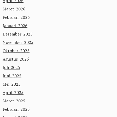
April 2026
Maret 2026
Februari 2026
Januari 2026
Desember 2025
November 2025
Oktober 2025
Agustus 2025
Juli 2025
Juni 2025
Mei 2025
April 2025
Maret 2025
Februari 2025