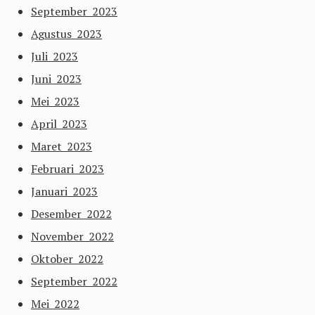
September 2023
Agustus 2023
Juli 2023
Juni 2023
Mei 2023
April 2023
Maret 2023
Februari 2023
Januari 2023
Desember 2022
November 2022
Oktober 2022
September 2022
Mei 2022