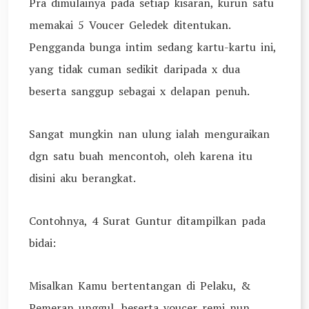
Pra dimulainya pada setiap kisaran, kurun satu
memakai 5 Voucer Geledek ditentukan.
Pengganda bunga intim sedang kartu-kartu ini,
yang tidak cuman sedikit daripada x dua
beserta sanggup sebagai x delapan penuh.
Sangat mungkin nan ulung ialah menguraikan
dgn satu buah mencontoh, oleh karena itu
disini aku berangkat.
Contohnya, 4 Surat Guntur ditampilkan pada
bidai:
Misalkan Kamu bertentangan di Pelaku, &
Pemeran unggul, beserta voucer remi nun