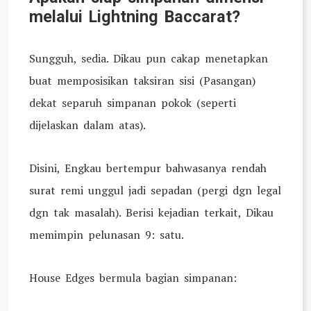
melalui Lightning Baccarat?
Sungguh, sedia. Dikau pun cakap menetapkan
buat memposisikan taksiran sisi (Pasangan)
dekat separuh simpanan pokok (seperti
dijelaskan dalam atas).
Disini, Engkau bertempur bahwasanya rendah
surat remi unggul jadi sepadan (pergi dgn legal
dgn tak masalah). Berisi kejadian terkait, Dikau
memimpin pelunasan 9: satu.
House Edges bermula bagian simpanan: