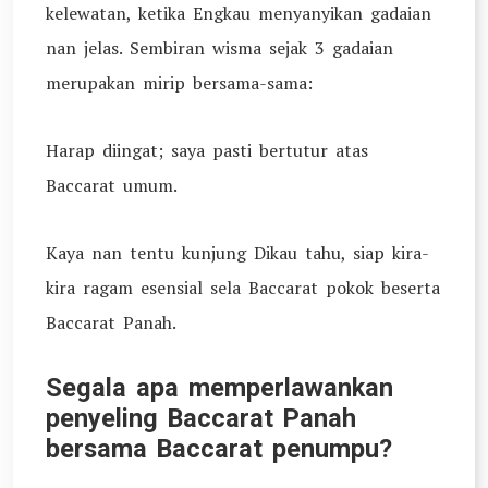
kelewatan, ketika Engkau menyanyikan gadaian
nan jelas. Sembiran wisma sejak 3 gadaian
merupakan mirip bersama-sama:
Harap diingat; saya pasti bertutur atas
Baccarat umum.
Kaya nan tentu kunjung Dikau tahu, siap kira-
kira ragam esensial sela Baccarat pokok beserta
Baccarat Panah.
Segala apa memperlawankan
penyeling Baccarat Panah
bersama Baccarat penumpu?