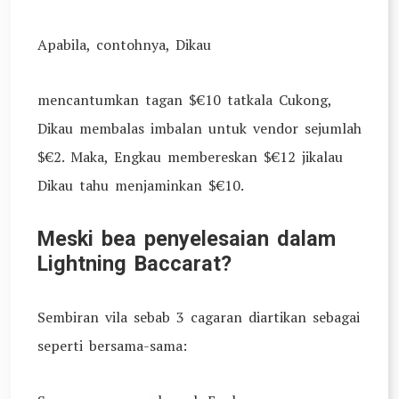
Apabila, contohnya, Dikau
mencantumkan tagan $€10 tatkala Cukong,
Dikau membalas imbalan untuk vendor sejumlah
$€2. Maka, Engkau membereskan $€12 jikalau
Dikau tahu menjaminkan $€10.
Meski bea penyelesaian dalam
Lightning Baccarat?
Sembiran vila sebab 3 cagaran diartikan sebagai
seperti bersama-sama: