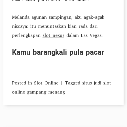
Melanda agunan sampingan, aku agak-agak
niscaya: itu menuntaskan kian rada dari
perlengkapan
slot nexus
dalam Las Vegas.
Kamu barangkali pula pacar
Posted in
Slot Online
Tagged
situs judi slot
online gampang menang