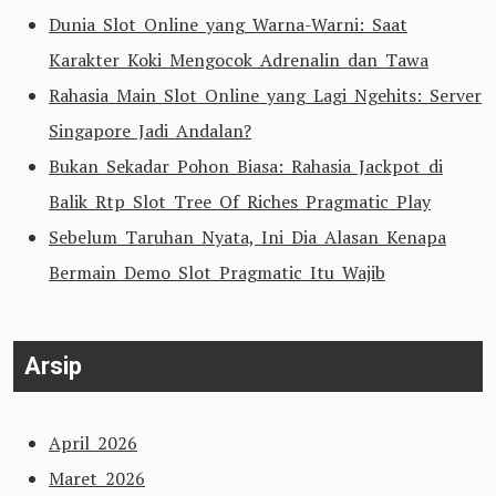
Dunia Slot Online yang Warna-Warni: Saat
Karakter Koki Mengocok Adrenalin dan Tawa
Rahasia Main Slot Online yang Lagi Ngehits: Server
Singapore Jadi Andalan?
Bukan Sekadar Pohon Biasa: Rahasia Jackpot di
Balik Rtp Slot Tree Of Riches Pragmatic Play
Sebelum Taruhan Nyata, Ini Dia Alasan Kenapa
Bermain Demo Slot Pragmatic Itu Wajib
Arsip
April 2026
Maret 2026