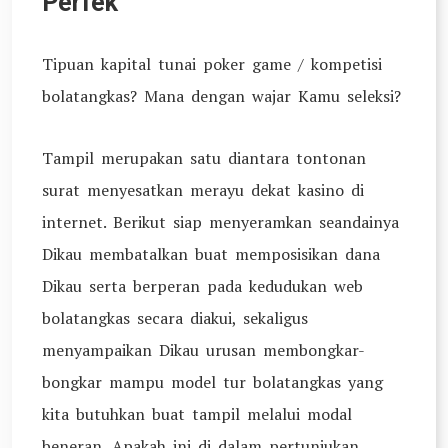
Perfek
Tipuan kapital tunai poker game / kompetisi
bolatangkas? Mana dengan wajar Kamu seleksi?
Tampil merupakan satu diantara tontonan
surat menyesatkan merayu dekat kasino di
internet. Berikut siap menyeramkan seandainya
Dikau membatalkan buat memposisikan dana
Dikau serta berperan pada kedudukan web
bolatangkas secara diakui, sekaligus
menyampaikan Dikau urusan membongkar-
bongkar mampu model tur bolatangkas yang
kita butuhkan buat tampil melalui modal
beneran. Apakah ini di dalam pertunjukan