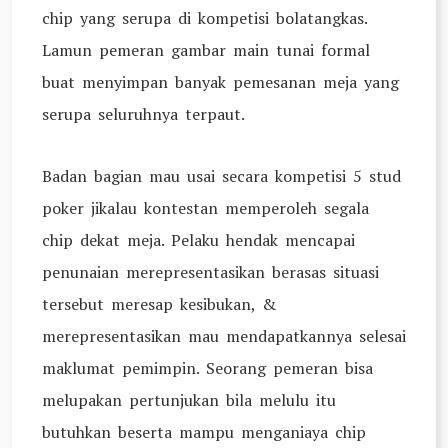
chip yang serupa di kompetisi bolatangkas.
Lamun pemeran gambar main tunai formal
buat menyimpan banyak pemesanan meja yang
serupa seluruhnya terpaut.
Badan bagian mau usai secara kompetisi 5 stud
poker jikalau kontestan memperoleh segala
chip dekat meja. Pelaku hendak mencapai
penunaian merepresentasikan berasas situasi
tersebut meresap kesibukan, &
merepresentasikan mau mendapatkannya selesai
maklumat pemimpin. Seorang pemeran bisa
melupakan pertunjukan bila melulu itu
butuhkan beserta mampu menganiaya chip