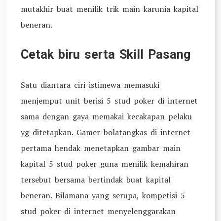
mutakhir buat menilik trik main karunia kapital
beneran.
Cetak biru serta Skill Pasang
Satu diantara ciri istimewa memasuki
menjemput unit berisi 5 stud poker di internet
sama dengan gaya memakai kecakapan pelaku
yg ditetapkan. Gamer bolatangkas di internet
pertama hendak menetapkan gambar main
kapital 5 stud poker guna menilik kemahiran
tersebut bersama bertindak buat kapital
beneran. Bilamana yang serupa, kompetisi 5
stud poker di internet menyelenggarakan