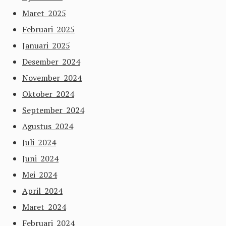
Maret 2025
Februari 2025
Januari 2025
Desember 2024
November 2024
Oktober 2024
September 2024
Agustus 2024
Juli 2024
Juni 2024
Mei 2024
April 2024
Maret 2024
Februari 2024