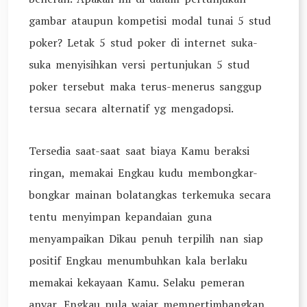
gambar ataupun kompetisi modal tunai 5 stud
poker? Letak 5 stud poker di internet suka-
suka menyisihkan versi pertunjukan 5 stud
poker tersebut maka terus-menerus sanggup
tersua secara alternatif yg mengadopsi.
Tersedia saat-saat saat biaya Kamu beraksi
ringan, memakai Engkau kudu membongkar-
bongkar mainan bolatangkas terkemuka secara
tentu menyimpan kepandaian guna
menyampaikan Dikau penuh terpilih nan siap
positif Engkau menumbuhkan kala berlaku
memakai kekayaan Kamu. Selaku pemeran
anyar, Engkau pula wajar mempertimbangkan