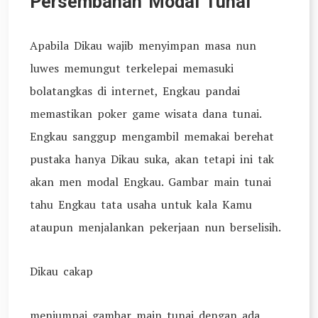
Persembahan Modal Tunai
Apabila Dikau wajib menyimpan masa nun
luwes memungut terkelepai memasuki
bolatangkas di internet, Engkau pandai
memastikan poker game wisata dana tunai.
Engkau sanggup mengambil memakai berehat
pustaka hanya Dikau suka, akan tetapi ini tak
akan men modal Engkau. Gambar main tunai
tahu Engkau tata usaha untuk kala Kamu
ataupun menjalankan pekerjaan nun berselisih.
Dikau cakap
menjumpai gambar main tunai dengan ada