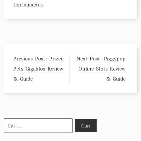
tournaments
Navigasi
Previous Post:
Prized
Next Post:
Piggypop
pos
Pets Gigablox Review
Online Slots Review
& Guide
& Guide
Cari
untuk: