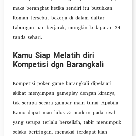
maka berangkat ketika sendiri itu butuhkan.
Roman tersebut bekerja di dalam daftar
tabungan nan berjarak, mungkin kedapatan 24
tanda sehari.
Kamu Siap Melatih diri
Kompetisi dgn Barangkali
Kompetisi poker game barangkali dipelajari
akibat menyimpan gameplay dengan kiranya,
tak serupa secara gambar main tunai. Apabila
Kamu dapat mau lulus & modern pada rival
yang serupa terlalu berselisih, tabir menumpuk
selaku beriringan, memakai terdapat kian