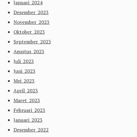
Januari 2024
Desember 2023
November 2023
Oktober 2023
September 2023
Agustus 2023
Juli 2023
Juni 2023
Mei 2023
April 2023
Maret 2023
Februari 2023
Januari 2023
Desember 2022