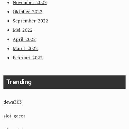
November 2022
Oktober 2022
September 2022
Mei 2022
April 2022
Maret 2022
Februari 2022
Trending
dewa303
slot gacor