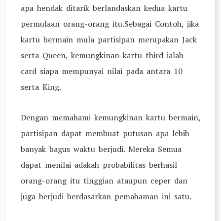
apa hendak ditarik berlandaskan kedua kartu
permulaan orang-orang itu.Sebagai Contoh, jika
kartu bermain mula partisipan merupakan Jack
serta Queen, kemungkinan kartu third ialah
card siapa mempunyai nilai pada antara 10
serta King.
Dengan memahami kemungkinan kartu bermain,
partisipan dapat membuat putusan apa lebih
banyak bagus waktu berjudi. Mereka Semua
dapat menilai adakah probabilitas berhasil
orang-orang itu tinggian ataupun ceper dan
juga berjudi berdasarkan pemahaman ini satu.