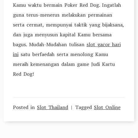
Kamu waktu bermain Poker Red Dog. Ingatlah
guna terus-menerus melakukan permainan
serta cermat, mempunyai taktik yang bijaksana,
dan juga menyusun kapital Kamu bersama
bagus. Mudah-Mudahan tulisan
slot gacor hari
ini
satu berfaedah serta menolong Kamu
meraih kemenangan dalam game Judi Kartu
Red Dog!
Posted in
Slot Thailand
Tagged
Slot Online