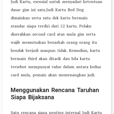
Judi Kartu, esensial untuk menyadari ketentuan
dasar gim ini satu.Judi Kartu Red Dog
dimainkan serta satu dek kartu bermain
standar siapa terdiri dari 52 kartu. Pelaku
diserahkan second card atas mula gim serta
wajib memutuskan benarkah orang-orang itu
hendak berjudi maupun tidak. Kemudian, kartu
bermain third akan ditarik dan bila kartu
tersebut mempunyai value dalam antara kedua
card mula, pemain akan memenangkan judi.
Menggunakan Rencana Taruhan
Siapa Bijaksana
Satu rencana siapa penting internal Judi Kartu