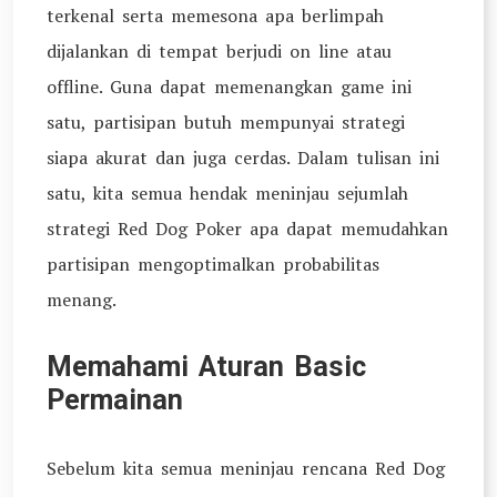
terkenal serta memesona apa berlimpah
dijalankan di tempat berjudi on line atau
offline. Guna dapat memenangkan game ini
satu, partisipan butuh mempunyai strategi
siapa akurat dan juga cerdas. Dalam tulisan ini
satu, kita semua hendak meninjau sejumlah
strategi Red Dog Poker apa dapat memudahkan
partisipan mengoptimalkan probabilitas
menang.
Memahami Aturan Basic
Permainan
Sebelum kita semua meninjau rencana Red Dog