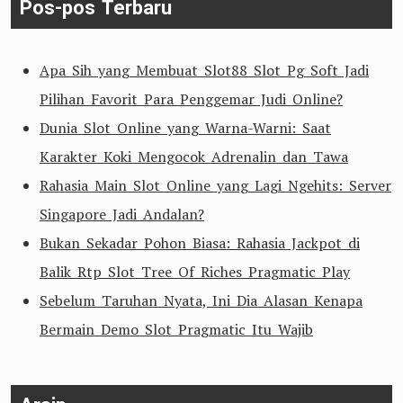
Pos-pos Terbaru
Apa Sih yang Membuat Slot88 Slot Pg Soft Jadi
Pilihan Favorit Para Penggemar Judi Online?
Dunia Slot Online yang Warna-Warni: Saat
Karakter Koki Mengocok Adrenalin dan Tawa
Rahasia Main Slot Online yang Lagi Ngehits: Server
Singapore Jadi Andalan?
Bukan Sekadar Pohon Biasa: Rahasia Jackpot di
Balik Rtp Slot Tree Of Riches Pragmatic Play
Sebelum Taruhan Nyata, Ini Dia Alasan Kenapa
Bermain Demo Slot Pragmatic Itu Wajib