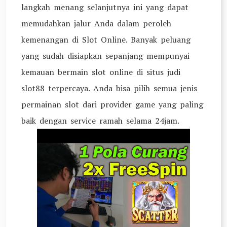
langkah menang selanjutnya ini yang dapat
memudahkan jalur Anda dalam peroleh
kemenangan di Slot Online. Banyak peluang
yang sudah disiapkan sepanjang mempunyai
kemauan bermain slot online di situs judi
slot88 terpercaya. Anda bisa pilih semua jenis
permainan slot dari provider game yang paling
baik dengan service ramah selama 24jam.