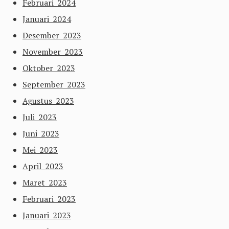
Februari 2024
Januari 2024
Desember 2023
November 2023
Oktober 2023
September 2023
Agustus 2023
Juli 2023
Juni 2023
Mei 2023
April 2023
Maret 2023
Februari 2023
Januari 2023