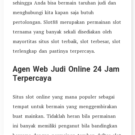
sehingga Anda bisa bermain taruhan judi dan
menghubungi kita kapan saja butuh
pertolongan. Slot88 merupakan permainan slot
ternama yang banyak sekali disediakan oleh
mayortitas situs slot terbaik, slot terbesar, slot
terlengkap dan pastinya terpercaya.
Agen Web Judi Online 24 Jam
Terpercaya
Situs slot online yang mana populer sebagai
tempat untuk bermain yang menggembirakan
buat mainkan. Tidaklah heran bila permainan
ini banyak memiliki penganut bila bandingkan