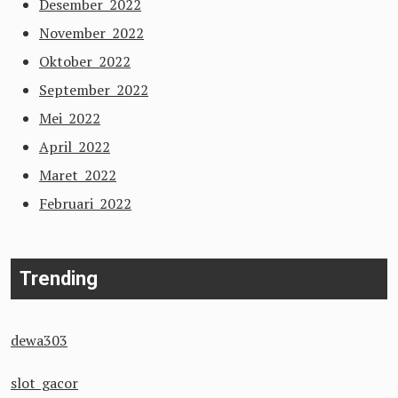
Desember 2022
November 2022
Oktober 2022
September 2022
Mei 2022
April 2022
Maret 2022
Februari 2022
Trending
dewa303
slot gacor