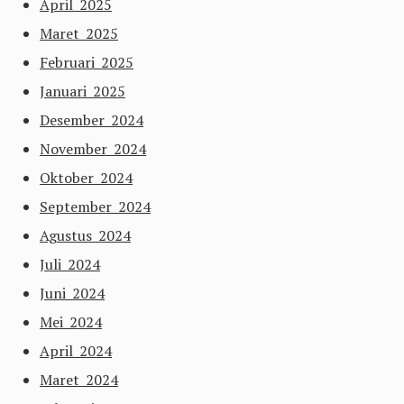
April 2025
Maret 2025
Februari 2025
Januari 2025
Desember 2024
November 2024
Oktober 2024
September 2024
Agustus 2024
Juli 2024
Juni 2024
Mei 2024
April 2024
Maret 2024