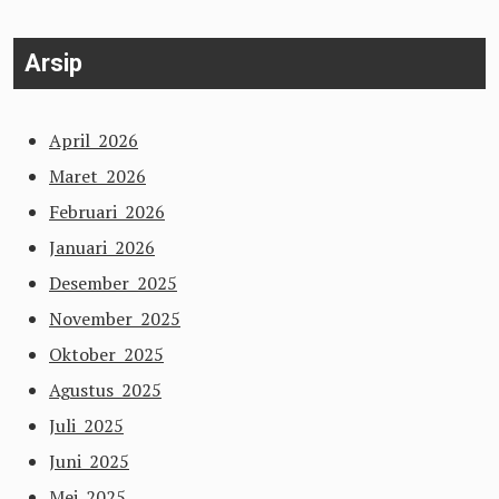
Arsip
April 2026
Maret 2026
Februari 2026
Januari 2026
Desember 2025
November 2025
Oktober 2025
Agustus 2025
Juli 2025
Juni 2025
Mei 2025