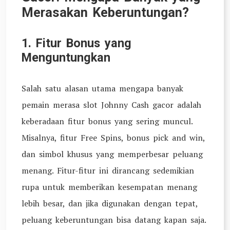
Merasakan Keberuntungan?
1. Fitur Bonus yang
Menguntungkan
Salah satu alasan utama mengapa banyak
pemain merasa slot Johnny Cash gacor adalah
keberadaan fitur bonus yang sering muncul.
Misalnya, fitur Free Spins, bonus pick and win,
dan simbol khusus yang memperbesar peluang
menang. Fitur-fitur ini dirancang sedemikian
rupa untuk memberikan kesempatan menang
lebih besar, dan jika digunakan dengan tepat,
peluang keberuntungan bisa datang kapan saja.