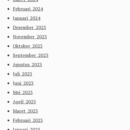
Februari 2024
Januari 2024
Desember 2023
November 2023
Oktober 2023
September 2023
Agustus 2023
Juli 2023
Juni 2023
Mei 2023
April 2023
Maret 2023
Februari 2023
Januari 2023