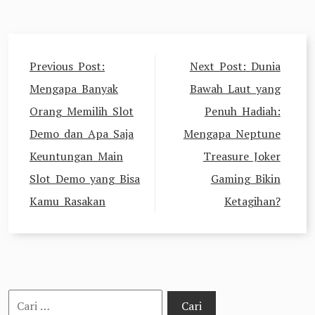
Navigasi
Previous Post:
Next Post:
Dunia
pos
Mengapa Banyak
Bawah Laut yang
Orang Memilih Slot
Penuh Hadiah:
Demo dan Apa Saja
Mengapa Neptune
Keuntungan Main
Treasure Joker
Slot Demo yang Bisa
Gaming Bikin
Kamu Rasakan
Ketagihan?
Cari