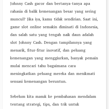
Johnny Cash gacor dan bertanya-tanya apa
rahasia di balik kemenangan besar yang sering
muncul? Jika iya, kamu tidak sendirian. Saat ini,
game slot online semakin diminati di Indonesia,
dan salah satu yang tengah naik daun adalah
slot Johnny Cash. Dengan tampilannya yang
menarik, fitur-fitur inovatif, dan peluang
kemenangan yang menggiurkan, banyak pemain
mulai mencari tahu bagaimana cara
meningkatkan peluang mereka dan menikmati
sensasi kemenangan beruntun.
Sebelum kita masuk ke pembahasan mendalam
tentang strategi, tips, dan trik untuk