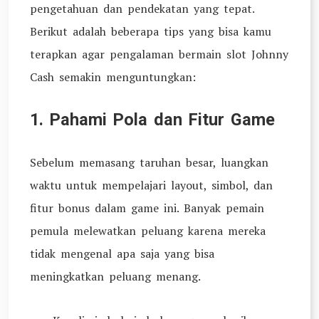
pengetahuan dan pendekatan yang tepat.
Berikut adalah beberapa tips yang bisa kamu
terapkan agar pengalaman bermain slot Johnny
Cash semakin menguntungkan:
1. Pahami Pola dan Fitur Game
Sebelum memasang taruhan besar, luangkan
waktu untuk mempelajari layout, simbol, dan
fitur bonus dalam game ini. Banyak pemain
pemula melewatkan peluang karena mereka
tidak mengenal apa saja yang bisa
meningkatkan peluang menang.