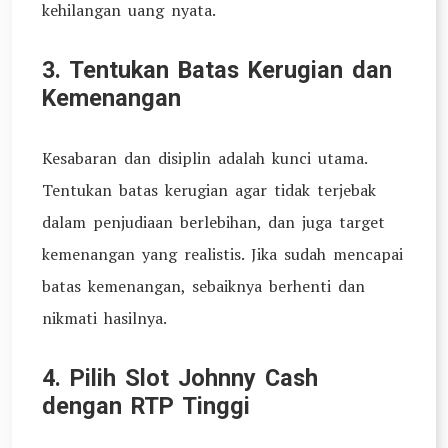
kehilangan uang nyata.
3. Tentukan Batas Kerugian dan
Kemenangan
Kesabaran dan disiplin adalah kunci utama.
Tentukan batas kerugian agar tidak terjebak
dalam penjudiaan berlebihan, dan juga target
kemenangan yang realistis. Jika sudah mencapai
batas kemenangan, sebaiknya berhenti dan
nikmati hasilnya.
4. Pilih Slot Johnny Cash
dengan RTP Tinggi