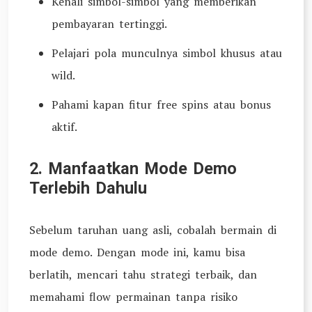
Kenali simbol-simbol yang memberikan
pembayaran tertinggi.
Pelajari pola munculnya simbol khusus atau
wild.
Pahami kapan fitur free spins atau bonus
aktif.
2. Manfaatkan Mode Demo
Terlebih Dahulu
Sebelum taruhan uang asli, cobalah bermain di
mode demo. Dengan mode ini, kamu bisa
berlatih, mencari tahu strategi terbaik, dan
memahami flow permainan tanpa risiko