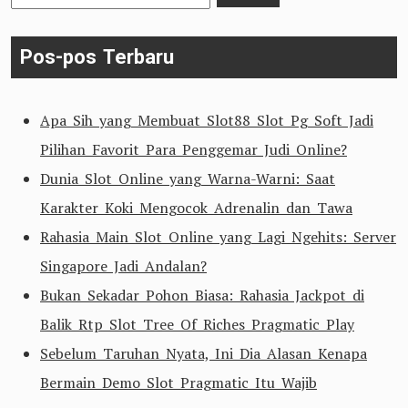
untuk:
Pos-pos Terbaru
Apa Sih yang Membuat Slot88 Slot Pg Soft Jadi
Pilihan Favorit Para Penggemar Judi Online?
Dunia Slot Online yang Warna-Warni: Saat
Karakter Koki Mengocok Adrenalin dan Tawa
Rahasia Main Slot Online yang Lagi Ngehits: Server
Singapore Jadi Andalan?
Bukan Sekadar Pohon Biasa: Rahasia Jackpot di
Balik Rtp Slot Tree Of Riches Pragmatic Play
Sebelum Taruhan Nyata, Ini Dia Alasan Kenapa
Bermain Demo Slot Pragmatic Itu Wajib