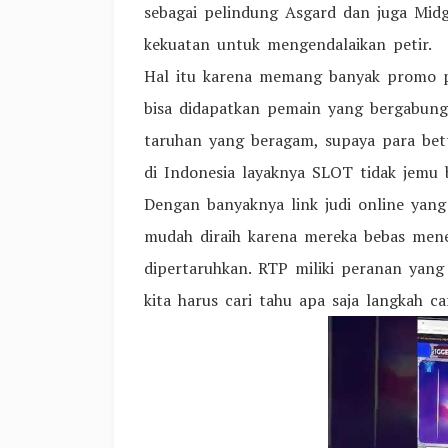
sebagai pelindung Asgard dan juga Midg
kekuatan untuk mengendalaikan petir.
Hal itu karena memang banyak promo p
bisa didapatkan pemain yang bergabung. 
taruhan yang beragam, supaya para bett
di Indonesia layaknya SLOT tidak jemu 
Dengan banyaknya link judi online yang
mudah diraih karena mereka bebas mene
dipertaruhkan. RTP miliki peranan yang
kita harus cari tahu apa saja langkah c