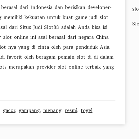
 berasal dari Indonesia dan berisikan developer-
slo
 memiliki kekuatan untuk buat game judi slot
Sl
sal dari Situs Judi Slot88 adalah Anda bisa isi
 slot online ini asal berasal dari negara China
slot nya yang di cinta oleh para penduduk Asia.
i favorit oleh beragam pemain slot di di dalam
lots merupakan provider slot online terbaik yang
,
gacor
,
gampang
,
menang
,
resmi
,
togel