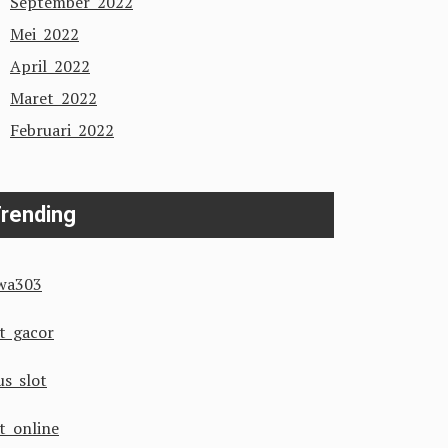
September 2022
Mei 2022
April 2022
Maret 2022
Februari 2022
rending
wa303
ot gacor
us slot
ot online