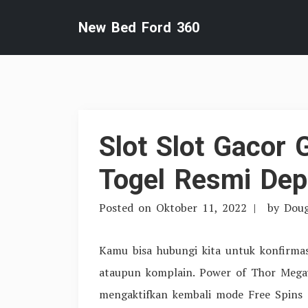
Skip
New Bed Ford 360
to
content
Slot Slot Gaco
Togel Resmi Dep
Posted on
Oktober 11, 2022
by
Doug
Kamu bisa hubungi kita untuk konfirmasi
ataupun komplain. Power of Thor Mega
mengaktifkan kembali mode Free Spins d