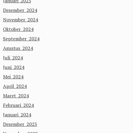
Januari 2025
Desember 2024
November 2024
Oktober 2024
September 2024
Agustus 2024
Juli 2024
Juni 2024
Mei 2024
April 2024
Maret 2024
Februari 2024
Januari 2024
Desember 2023