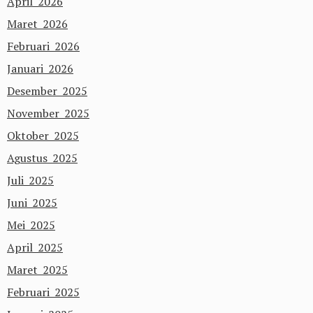
April 2026
Maret 2026
Februari 2026
Januari 2026
Desember 2025
November 2025
Oktober 2025
Agustus 2025
Juli 2025
Juni 2025
Mei 2025
April 2025
Maret 2025
Februari 2025