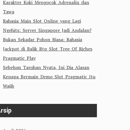
Karakter Koki Mengocok Adrenalin dan
Tawa
Rahasia Main Slot Online yang Lagi
Ngehits: Server Singapore Jadi Andalan?
Bukan Sekadar Pohon Biasa: Rahasia
Jackpot di Balik Rtp Slot Tree Of Riches
Pragmatic Play
Sebelum Taruhan Nyata, Ini Dia Alasan
Kenapa Bermain Demo Slot Pragmatic Itu
Wajib
rsip