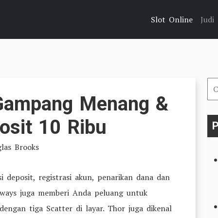
Slot Online
Judi
Car
r Gampang Menang &
un
osit 10 Ribu
P
las Brooks
 deposit, registrasi akun, penarikan dana dan
ways juga memberi Anda peluang untuk
engan tiga Scatter di layar. Thor juga dikenal