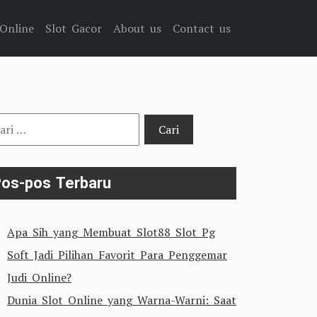
 Online
Slot Gacor
About us
Contact us
i
tuk:
os-pos Terbaru
Apa Sih yang Membuat Slot88 Slot Pg
Soft Jadi Pilihan Favorit Para Penggemar
Judi Online?
Dunia Slot Online yang Warna-Warni: Saat