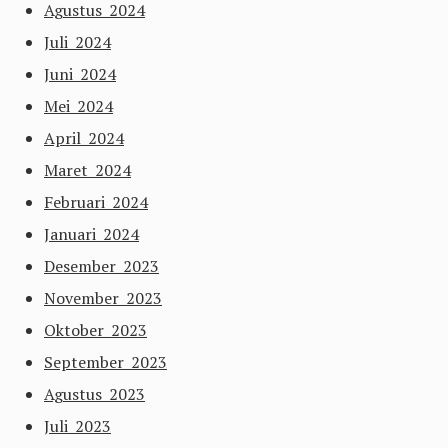
Agustus 2024
Juli 2024
Juni 2024
Mei 2024
April 2024
Maret 2024
Februari 2024
Januari 2024
Desember 2023
November 2023
Oktober 2023
September 2023
Agustus 2023
Juli 2023