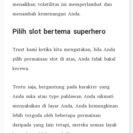
menaikkan volatilitas ini memperlambat dan
menambah kemenangan Anda.
Pilih slot bertema superhero
Trust kami ketika kita mengatakan, bila Anda
pilih permainan slot di atas, Anda tidak bakal
kecewa.
Tentu saja, bergantung pada karakter yang
Anda suka atau type pahlawan Anda nikmati
menyaksikan di layar Anda, Anda kemungkinan
lebih tergoda oleh beberapa permainan
daripada yang lain tetapi, mereka semua layak