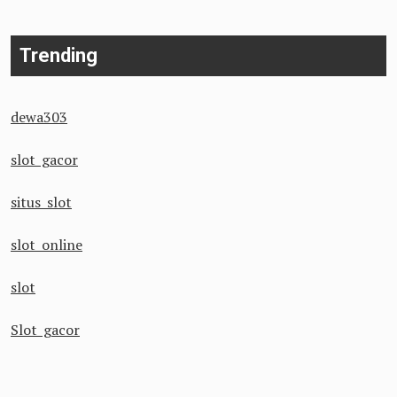
Trending
dewa303
slot gacor
situs slot
slot online
slot
Slot gacor