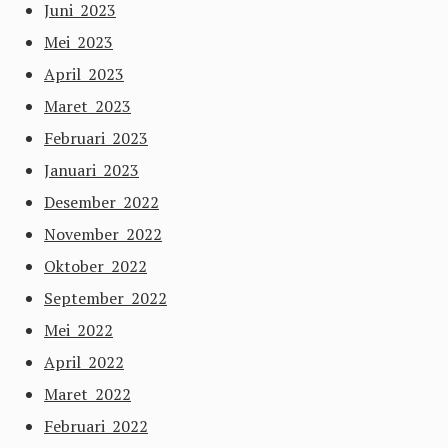
Juni 2023
Mei 2023
April 2023
Maret 2023
Februari 2023
Januari 2023
Desember 2022
November 2022
Oktober 2022
September 2022
Mei 2022
April 2022
Maret 2022
Februari 2022