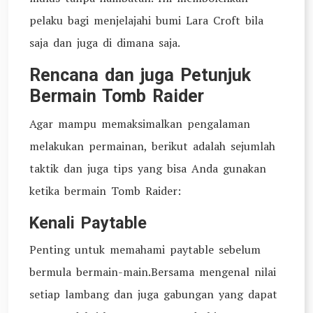
pelaku bagi menjelajahi bumi Lara Croft bila
saja dan juga di dimana saja.
Rencana dan juga Petunjuk
Bermain Tomb Raider
Agar mampu memaksimalkan pengalaman
melakukan permainan, berikut adalah sejumlah
taktik dan juga tips yang bisa Anda gunakan
ketika bermain Tomb Raider:
Kenali Paytable
Penting untuk memahami paytable sebelum
bermula bermain-main.Bersama mengenal nilai
setiap lambang dan juga gabungan yang dapat