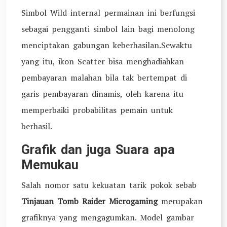
Simbol Wild internal permainan ini berfungsi
sebagai pengganti simbol lain bagi menolong
menciptakan gabungan keberhasilan.Sewaktu
yang itu, ikon Scatter bisa menghadiahkan
pembayaran malahan bila tak bertempat di
garis pembayaran dinamis, oleh karena itu
memperbaiki probabilitas pemain untuk
berhasil.
Grafik dan juga Suara apa
Memukau
Salah nomor satu kekuatan tarik pokok sebab
Tinjauan Tomb Raider Microgaming
merupakan
grafiknya yang mengagumkan. Model gambar