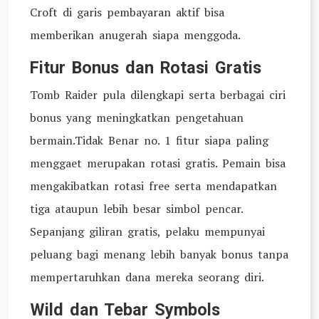
Croft di garis pembayaran aktif bisa
memberikan anugerah siapa menggoda.
Fitur Bonus dan Rotasi Gratis
Tomb Raider pula dilengkapi serta berbagai ciri
bonus yang meningkatkan pengetahuan
bermain.Tidak Benar no. 1 fitur siapa paling
menggaet merupakan rotasi gratis. Pemain bisa
mengakibatkan rotasi free serta mendapatkan
tiga ataupun lebih besar simbol pencar.
Sepanjang giliran gratis, pelaku mempunyai
peluang bagi menang lebih banyak bonus tanpa
mempertaruhkan dana mereka seorang diri.
Wild dan Tebar Symbols