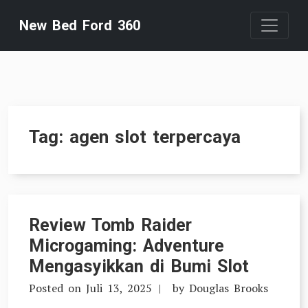
Skip
New Bed Ford 360
to
content
Tag:
agen slot terpercaya
Review Tomb Raider
Microgaming: Adventure
Mengasyikkan di Bumi Slot
Posted on
Juli 13, 2025
by
Douglas Brooks