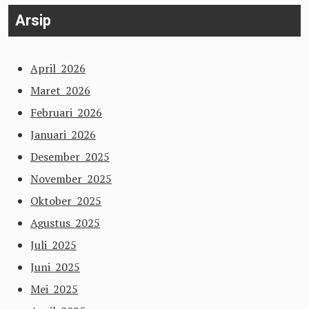
Arsip
April 2026
Maret 2026
Februari 2026
Januari 2026
Desember 2025
November 2025
Oktober 2025
Agustus 2025
Juli 2025
Juni 2025
Mei 2025