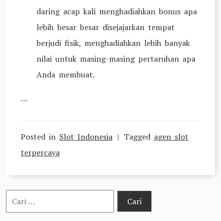
daring acap kali menghadiahkan bonus apa
lebih besar besar disejajarkan tempat
berjudi fisik, menghadiahkan lebih banyak
nilai untuk masing-masing pertaruhan apa
Anda membuat.
…
Posted in
Slot Indonesia
Tagged
agen slot
terpercaya
Cari
untuk: