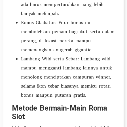
ada harus mempertaruhkan uang lebih
banyak melimpah.
Bonus Gladiator: Fitur bonus ini
membolehkan pemain bagi ikut serta dalam
perang, di lokasi mereka mampu
memenangkan anugerah gigantic.
Lambang Wild serta Sebar: Lambang wild
mampu mengganti lambang lainnya untuk
menolong menciptakan campuran winner,
selama ikon tebar biasanya memicu rotasi
bonus maupun putaran gratis.
Metode Bermain-Main Roma
Slot