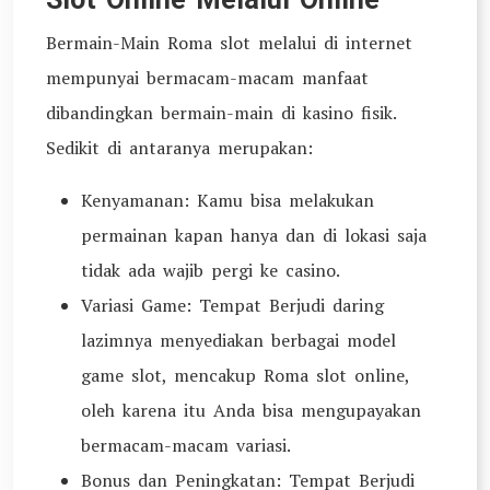
Bermain-Main Roma slot melalui di internet
mempunyai bermacam-macam manfaat
dibandingkan bermain-main di kasino fisik.
Sedikit di antaranya merupakan:
Kenyamanan: Kamu bisa melakukan
permainan kapan hanya dan di lokasi saja
tidak ada wajib pergi ke casino.
Variasi Game: Tempat Berjudi daring
lazimnya menyediakan berbagai model
game slot, mencakup Roma slot online,
oleh karena itu Anda bisa mengupayakan
bermacam-macam variasi.
Bonus dan Peningkatan: Tempat Berjudi