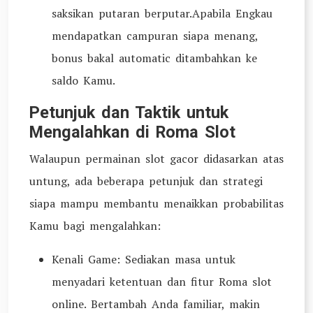
saksikan putaran berputar.Apabila Engkau
mendapatkan campuran siapa menang,
bonus bakal automatic ditambahkan ke
saldo Kamu.
Petunjuk dan Taktik untuk
Mengalahkan di Roma Slot
Walaupun permainan slot gacor didasarkan atas
untung, ada beberapa petunjuk dan strategi
siapa mampu membantu menaikkan probabilitas
Kamu bagi mengalahkan:
Kenali Game: Sediakan masa untuk
menyadari ketentuan dan fitur Roma slot
online. Bertambah Anda familiar, makin