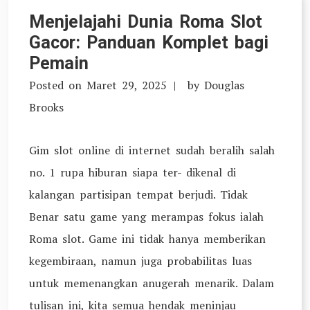
Menjelajahi Dunia Roma Slot
Gacor: Panduan Komplet bagi
Pemain
Posted on
Maret 29, 2025
by
Douglas
Brooks
Gim slot online di internet sudah beralih salah
no. 1 rupa hiburan siapa ter- dikenal di
kalangan partisipan tempat berjudi. Tidak
Benar satu game yang merampas fokus ialah
Roma slot. Game ini tidak hanya memberikan
kegembiraan, namun juga probabilitas luas
untuk memenangkan anugerah menarik. Dalam
tulisan ini, kita semua hendak meninjau