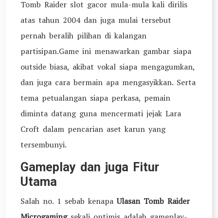
Tomb Raider slot gacor mula-mula kali dirilis
atas tahun 2004 dan juga mulai tersebut
pernah beralih pilihan di kalangan
partisipan.Game ini menawarkan gambar siapa
outside biasa, akibat vokal siapa mengagumkan,
dan juga cara bermain apa mengasyikkan. Serta
tema petualangan siapa perkasa, pemain
diminta datang guna mencermati jejak Lara
Croft dalam pencarian aset karun yang
tersembunyi.
Gameplay dan juga Fitur
Utama
Salah no. 1 sebab kenapa
Ulasan Tomb Raider
Microgaming
sekali optimis adalah gameplay-