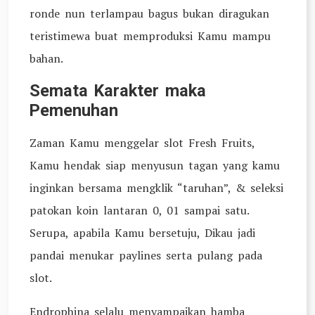
ronde nun terlampau bagus bukan diragukan
teristimewa buat memproduksi Kamu mampu
bahan.
Semata Karakter maka
Pemenuhan
Zaman Kamu menggelar slot Fresh Fruits,
Kamu hendak siap menyusun tagan yang kamu
inginkan bersama mengklik “taruhan”, & seleksi
patokan koin lantaran 0, 01 sampai satu.
Serupa, apabila Kamu bersetuju, Dikau jadi
pandai menukar paylines serta pulang pada
slot.
Endrophina selalu menyampaikan hamba