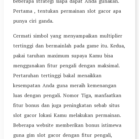
beberapa strategi siapa dapat Anda gunakan.
Pertama , tentukan permainan slot gacor apa
punya ciri ganda.
Cermati simbol yang menyampaikan multiplier
tertinggi dan bermainlah pada game itu. Kedua,
pakai taruhan maximum supaya Kamu bisa
menggunakan fitur pengali dengan maksimal.
Pertaruhan tertinggi bakal menaikkan
kesempatan Anda guna meraih kemenangan
luas dengan pengali. Nomor Tiga, manfaatkan
fitur bonus dan juga peningkatan sebab situs
slot gacor lokasi Kamu melakukan permainan.
Beberapa website memberikan bonus istimewa
guna gim slot gacor dengan fitur pengali,