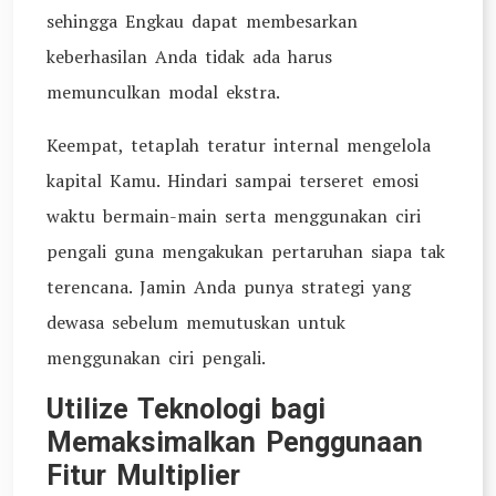
sehingga Engkau dapat membesarkan
keberhasilan Anda tidak ada harus
memunculkan modal ekstra.
Keempat, tetaplah teratur internal mengelola
kapital Kamu. Hindari sampai terseret emosi
waktu bermain-main serta menggunakan ciri
pengali guna mengakukan pertaruhan siapa tak
terencana. Jamin Anda punya strategi yang
dewasa sebelum memutuskan untuk
menggunakan ciri pengali.
Utilize Teknologi bagi
Memaksimalkan Penggunaan
Fitur Multiplier