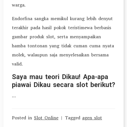
warga.
Endorfina sangka memikul kurang lebih denyut
terakhir pada hasil pokok teristimewa berbasis
gambar produk slot, serta menyampaikan
hamba tontonan yang tidak cuman cuma nyata
molek, walaupun saja menyelesaikan bersama
valid.
Saya mau teori Dikau! Apa-apa
piawai Dikau secara slot berikut?
…
Posted in
Slot Online
Tagged
agen slot