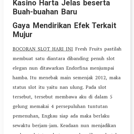
Kasino Harta Jelas beserta
Buah-buahan Baru
Gaya Mendirikan Efek Terkait
Mujur
BOCORAN SLOT HARI INI
Fresh Fruits pastilah
membuat satu diantara dibanding penuh slot
elegan nun ditawarkan Endorfina menjumpai
hamba. Itu menebak main semenjak 2012, maka
status slot itu yaitu nan ulung. Pada slot
tersebut, tersebut membawa aku di dalam 5
gelung memakai 4 persepuluhan tuntutan
pemenuhan, Engkau siap ada maka berlaku
sewaktu berjam-jam. Keadaan nun menjadikan