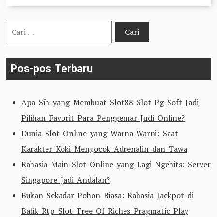
Cari
untuk:
Pos-pos Terbaru
Apa Sih yang Membuat Slot88 Slot Pg Soft Jadi
Pilihan Favorit Para Penggemar Judi Online?
Dunia Slot Online yang Warna-Warni: Saat
Karakter Koki Mengocok Adrenalin dan Tawa
Rahasia Main Slot Online yang Lagi Ngehits: Server
Singapore Jadi Andalan?
Bukan Sekadar Pohon Biasa: Rahasia Jackpot di
Balik Rtp Slot Tree Of Riches Pragmatic Play