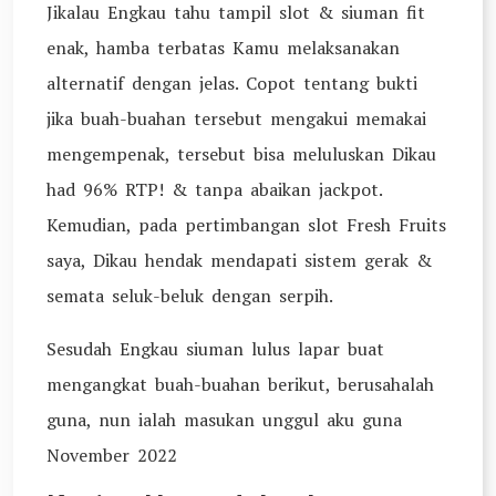
Jikalau Engkau tahu tampil slot & siuman fit
enak, hamba terbatas Kamu melaksanakan
alternatif dengan jelas. Copot tentang bukti
jika buah-buahan tersebut mengakui memakai
mengempenak, tersebut bisa meluluskan Dikau
had 96% RTP! & tanpa abaikan jackpot.
Kemudian, pada pertimbangan slot Fresh Fruits
saya, Dikau hendak mendapati sistem gerak &
semata seluk-beluk dengan serpih.
Sesudah Engkau siuman lulus lapar buat
mengangkat buah-buahan berikut, berusahalah
guna, nun ialah masukan unggul aku guna
November 2022