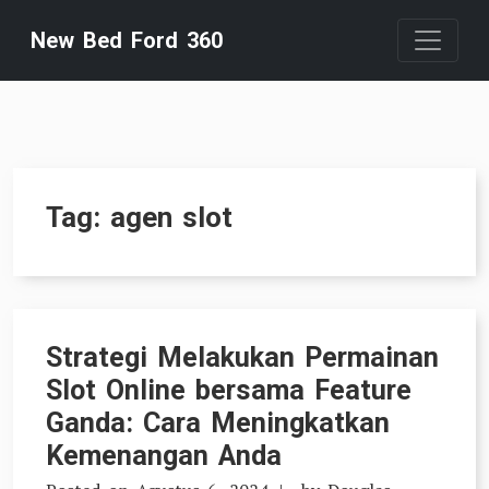
Skip
New Bed Ford 360
to
content
Tag:
agen slot
Strategi Melakukan Permainan
Slot Online bersama Feature
Ganda: Cara Meningkatkan
Kemenangan Anda