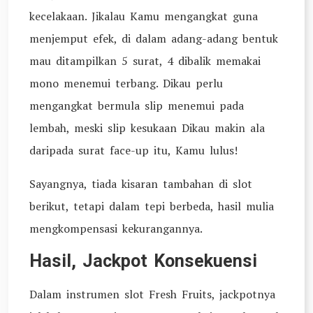
kecelakaan. Jikalau Kamu mengangkat guna
menjemput efek, di dalam adang-adang bentuk
mau ditampilkan 5 surat, 4 dibalik memakai
mono menemui terbang. Dikau perlu
mengangkat bermula slip menemui pada
lembah, meski slip kesukaan Dikau makin ala
daripada surat face-up itu, Kamu lulus!
Sayangnya, tiada kisaran tambahan di slot
berikut, tetapi dalam tepi berbeda, hasil mulia
mengkompensasi kekurangannya.
Hasil, Jackpot Konsekuensi
Dalam instrumen slot Fresh Fruits, jackpotnya