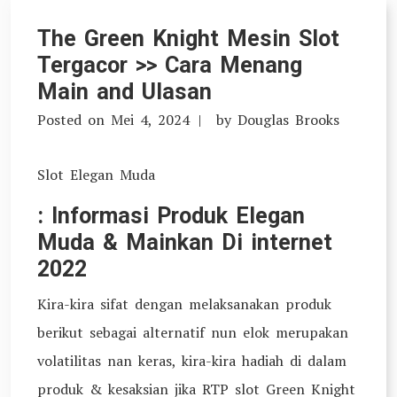
The Green Knight Mesin Slot
Tergacor >> Cara Menang
Main and Ulasan
Posted on
Mei 4, 2024
by
Douglas Brooks
Slot Elegan Muda
: Informasi Produk Elegan
Muda & Mainkan Di internet
2022
Kira-kira sifat dengan melaksanakan produk
berikut sebagai alternatif nun elok merupakan
volatilitas nan keras, kira-kira hadiah di dalam
produk & kesaksian jika RTP slot Green Knight