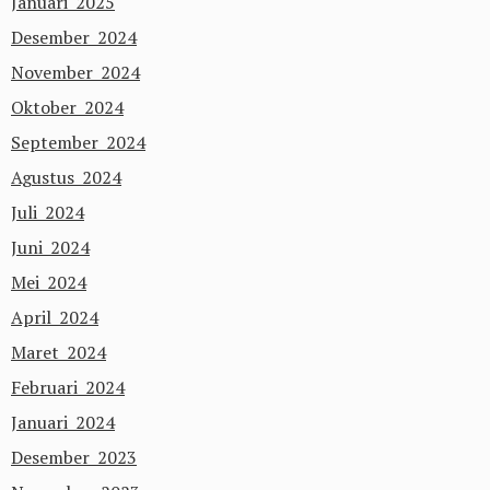
Januari 2025
Desember 2024
November 2024
Oktober 2024
September 2024
Agustus 2024
Juli 2024
Juni 2024
Mei 2024
April 2024
Maret 2024
Februari 2024
Januari 2024
Desember 2023