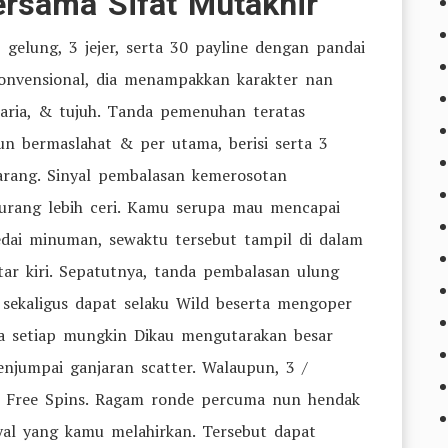
rsama Sifat Mutakhir
elung, 3 jejer, serta 30 payline dengan pandai
 konvensional, dia menampakkan karakter nan
aria, & tujuh. Tanda pemenuhan teratas
n bermaslahat & per utama, berisi serta 3
arang. Sinyal pembalasan kemerosotan
kurang lebih ceri. Kamu serupa mau mencapai
kedai minuman, sewaktu tersebut tampil di dalam
ar kiri. Sepatutnya, tanda pembalasan ulung
, sekaligus dapat selaku Wild beserta mengoper
da setiap mungkin Dikau mengutarakan besar
enjumpai ganjaran scatter. Walaupun, 3 /
 Free Spins. Ragam ronde percuma nun hendak
nyal yang kamu melahirkan. Tersebut dapat