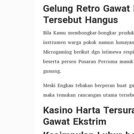
Gelung Retro Gawat 
Tersebut Hangus
Bila Kamu membongkar-bongkar produ
instrumen warga pokok namun lumayan 
Microgaming berikut dgn istimewa resp
beserta persen Pusaran Percuma masuk
gunung.
Meski Engkau tebakan berperan buat ga
maka temukan rancangan utama terseb
Kasino Harta Tersur
Gawat Ekstrim