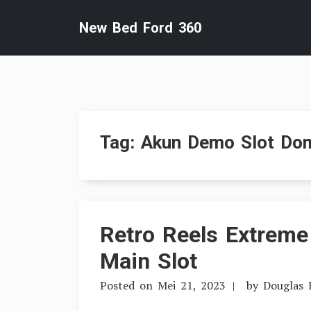
Skip
New Bed Ford 360
to
content
Tag:
Akun Demo Slot Do
Retro Reels Extrem
Main Slot
Posted on
Mei 21, 2023
by
Douglas 