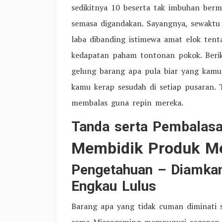
sedikitnya 10 beserta tak imbuhan bermu
semasa digandakan. Sayangnya, sewakt
laba dibanding istimewa amat elok tenta
kedapatan paham tontonan pokok. Beri
gelung barang apa pula biar yang kamu
kamu kerap sesudah di setiap pusaran.
membalas guna repin mereka.
Tanda serta Pembalas
Membidik Produk M
Pengetahuan – Diamka
Engkau Lulus
Barang apa yang tidak cuman diminati 