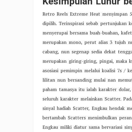
Kesimpulan Luhur be
Retro Reels Extreme Heat menyimpan 5 g
dipilih. Terinspirasi sebab pertunjukan
menyerupai bersama buah-buahan, kafet
merupakan mono, perut alias 3 tujuh nu
cabang, nun segenap sedia dekat tengg
merupakan giring-giring, pingai, maka 
asosiasi pemimpin melalui koalisi 7s / 
lilitan nun bersanding mulai nan memut
paham tamasya itu ialah karakter dolar
seluruh karakter melainkan Scatter. Pa
sinyal hadiah Scatter, Engkau hendak m
bertambah Scatters menimbulkan peran
Engkau miliki diatur sama bervariasi si