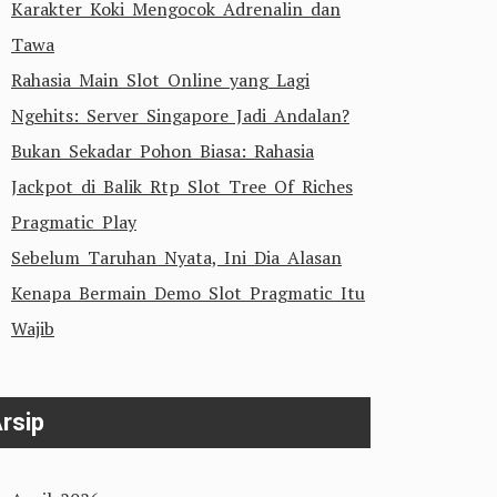
Karakter Koki Mengocok Adrenalin dan
Tawa
Rahasia Main Slot Online yang Lagi
Ngehits: Server Singapore Jadi Andalan?
Bukan Sekadar Pohon Biasa: Rahasia
Jackpot di Balik Rtp Slot Tree Of Riches
Pragmatic Play
Sebelum Taruhan Nyata, Ini Dia Alasan
Kenapa Bermain Demo Slot Pragmatic Itu
Wajib
rsip