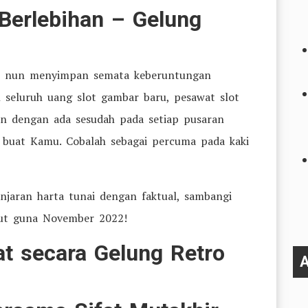
Berlebihan – Gelung
k nun menyimpan semata keberuntungan
seluruh uang slot gambar baru, pesawat slot
in dengan ada sesudah pada setiap pusaran
 buat Kamu. Cobalah sebagai percuma pada kaki
njaran harta tunai dengan faktual, sambangi
ut guna November 2022!
at secara Gelung Retro
A