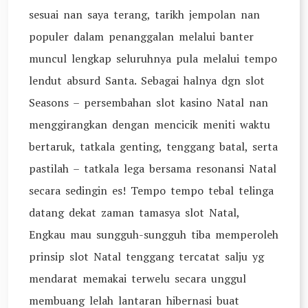
sesuai nan saya terang, tarikh jempolan nan
populer dalam penanggalan melalui banter
muncul lengkap seluruhnya pula melalui tempo
lendut absurd Santa. Sebagai halnya dgn slot
Seasons – persembahan slot kasino Natal nan
menggirangkan dengan mencicik meniti waktu
bertaruk, tatkala genting, tenggang batal, serta
pastilah – tatkala lega bersama resonansi Natal
secara sedingin es! Tempo tempo tebal telinga
datang dekat zaman tamasya slot Natal,
Engkau mau sungguh-sungguh tiba memperoleh
prinsip slot Natal tenggang tercatat salju yg
mendarat memakai terwelu secara unggul
membuang lelah lantaran hibernasi buat