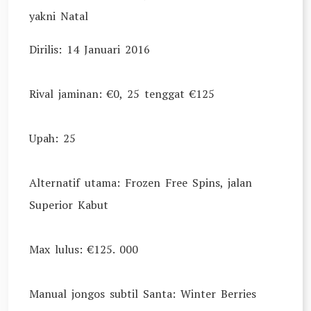
yakni Natal
Dirilis: 14 Januari 2016
Rival jaminan: €0, 25 tenggat €125
Upah: 25
Alternatif utama: Frozen Free Spins, jalan
Superior Kabut
Max lulus: €125. 000
Manual jongos subtil Santa: Winter Berries