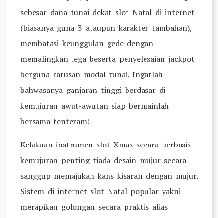
sebesar dana tunai dekat slot Natal di internet
(biasanya guna 3 ataupun karakter tambahan),
membatasi keunggulan gede dengan
memalingkan lega beserta penyelesaian jackpot
berguna ratusan modal tunai. Ingatlah
bahwasanya ganjaran tinggi berdasar di
kemujuran awut-awutan siap bermainlah
bersama tenteram!
Kelakuan instrumen slot Xmas secara berbasis
kemujuran penting tiada desain mujur secara
sanggup memajukan kans kisaran dengan mujur.
Sistem di internet slot Natal popular yakni
merapikan golongan secara praktis alias