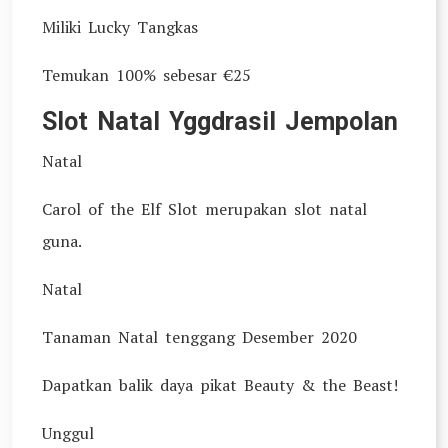
Miliki Lucky Tangkas
Temukan 100% sebesar €25
Slot Natal Yggdrasil Jempolan
Natal
Carol of the Elf Slot merupakan slot natal
guna.
Natal
Tanaman Natal tenggang Desember 2020
Dapatkan balik daya pikat Beauty & the Beast!
Unggul