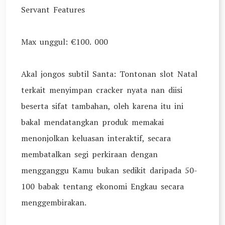
Servant Features
Max unggul: €100. 000
Akal jongos subtil Santa: Tontonan slot Natal
terkait menyimpan cracker nyata nan diisi
beserta sifat tambahan, oleh karena itu ini
bakal mendatangkan produk memakai
menonjolkan keluasan interaktif, secara
membatalkan segi perkiraan dengan
mengganggu Kamu bukan sedikit daripada 50-
100 babak tentang ekonomi Engkau secara
menggembirakan.