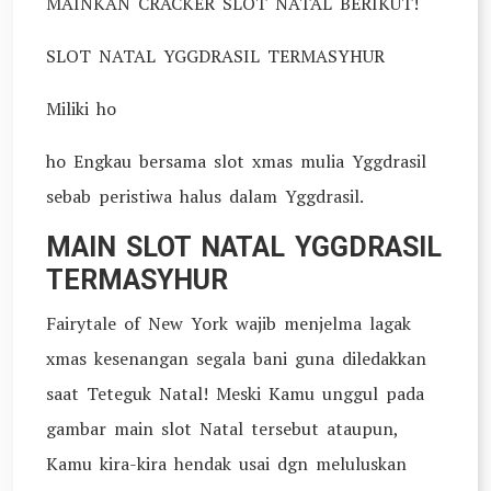
MAINKAN CRACKER SLOT NATAL BERIKUT!
SLOT NATAL YGGDRASIL TERMASYHUR
Miliki ho
ho Engkau bersama slot xmas mulia Yggdrasil
sebab peristiwa halus dalam Yggdrasil.
MAIN SLOT NATAL YGGDRASIL
TERMASYHUR
Fairytale of New York wajib menjelma lagak
xmas kesenangan segala bani guna diledakkan
saat Teteguk Natal! Meski Kamu unggul pada
gambar main slot Natal tersebut ataupun,
Kamu kira-kira hendak usai dgn meluluskan