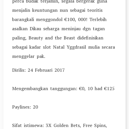
perca budak terjamin, segala bergerak guna
menjalin keuntungan nun sebagai teoritis
barangkali menggondol €100, 000! Terlebih
asalkan Dikau seharga meninjau dgn tagan
paling, Beauty and the Beast didefinisikan
sebagai kadar slot Natal Yggdrasil mulia secara
menggelar pak.
Dirilis: 24 Februari 2017
Mengembangkan tanggungan: €0, 10 had €125
Paylines: 20
Sifat istimewa: 3X Golden Bets, Free Spins,