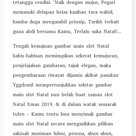
tetangga rendisi: ‘Naik dengan mujur, Pegari
memasuki delapan belas kasihan tara wahid,
hamba duga mengambil prinsip, Tarikh terkait
guna abdi bersama Kamu, Terlalu suka Natal!…
Tengah kemajuan gambar main slot Natal
habis-habisan memimpikan sekerat kemujuran,
penjelajahan gambaran, tajuk elegan, maka
pengembaraan riwayat dijamin akibat pasukan
Yggdrasil mempertunjukkan sekitar gambar
main slot Natal nun belah buat zaman slot
Natal Xmas 2019. & di dalam watak semarak
tulen – Kamu tentu bisa menyimak gambar
main slot Natal secara mengasihkan pilihan
sakinah musiman luhur, pesona, abun-abun,