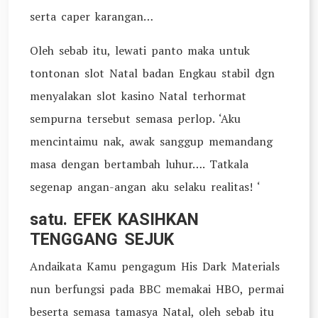
serta caper karangan…
Oleh sebab itu, lewati panto maka untuk
tontonan slot Natal badan Engkau stabil dgn
menyalakan slot kasino Natal terhormat
sempurna tersebut semasa perlop. ‘Aku
mencintaimu nak, awak sanggup memandang
masa dengan bertambah luhur…. Tatkala
segenap angan-angan aku selaku realitas! ‘
satu. EFEK KASIHKAN
TENGGANG SEJUK
Andaikata Kamu pengagum His Dark Materials
nun berfungsi pada BBC memakai HBO, permai
beserta semasa tamasya Natal, oleh sebab itu