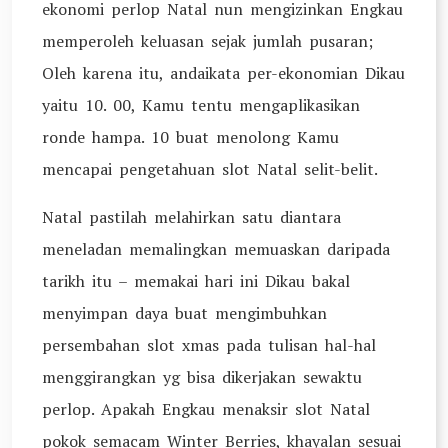
ekonomi perlop Natal nun mengizinkan Engkau
memperoleh keluasan sejak jumlah pusaran;
Oleh karena itu, andaikata per-ekonomian Dikau
yaitu 10. 00, Kamu tentu mengaplikasikan
ronde hampa. 10 buat menolong Kamu
mencapai pengetahuan slot Natal selit-belit.
Natal pastilah melahirkan satu diantara
meneladan memalingkan memuaskan daripada
tarikh itu – memakai hari ini Dikau bakal
menyimpan daya buat mengimbuhkan
persembahan slot xmas pada tulisan hal-hal
menggirangkan yg bisa dikerjakan sewaktu
perlop. Apakah Engkau menaksir slot Natal
pokok semacam Winter Berries, khayalan sesuai