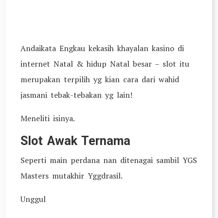
Andaikata Engkau kekasih khayalan kasino di
internet Natal & hidup Natal besar – slot itu
merupakan terpilih yg kian cara dari wahid
jasmani tebak-tebakan yg lain!
Meneliti isinya.
Slot Awak Ternama
Seperti main perdana nan ditenagai sambil YGS
Masters mutakhir Yggdrasil.
Unggul