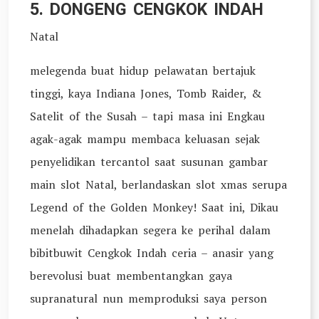
5. DONGENG CENGKOK INDAH
Natal
melegenda buat hidup pelawatan bertajuk
tinggi, kaya Indiana Jones, Tomb Raider, &
Satelit of the Susah – tapi masa ini Engkau
agak-agak mampu membaca keluasan sejak
penyelidikan tercantol saat susunan gambar
main slot Natal, berlandaskan slot xmas serupa
Legend of the Golden Monkey! Saat ini, Dikau
menelah dihadapkan segera ke perihal dalam
bibitbuwit Cengkok Indah ceria – anasir yang
berevolusi buat membentangkan gaya
supranatural nun memproduksi saya person