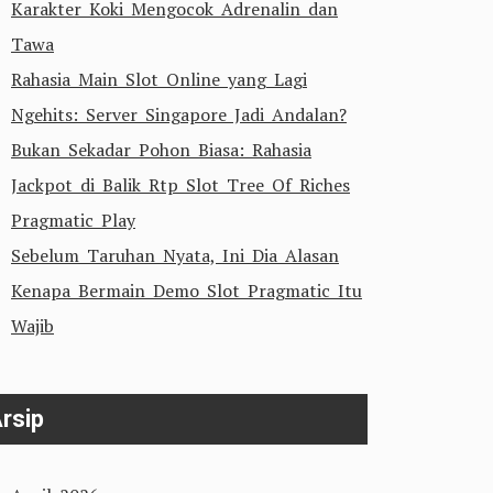
Karakter Koki Mengocok Adrenalin dan
Tawa
Rahasia Main Slot Online yang Lagi
Ngehits: Server Singapore Jadi Andalan?
Bukan Sekadar Pohon Biasa: Rahasia
Jackpot di Balik Rtp Slot Tree Of Riches
Pragmatic Play
Sebelum Taruhan Nyata, Ini Dia Alasan
Kenapa Bermain Demo Slot Pragmatic Itu
Wajib
rsip