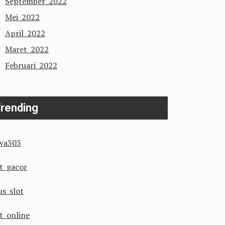
September 2022
Mei 2022
April 2022
Maret 2022
Februari 2022
rending
wa303
ot gacor
us slot
ot online