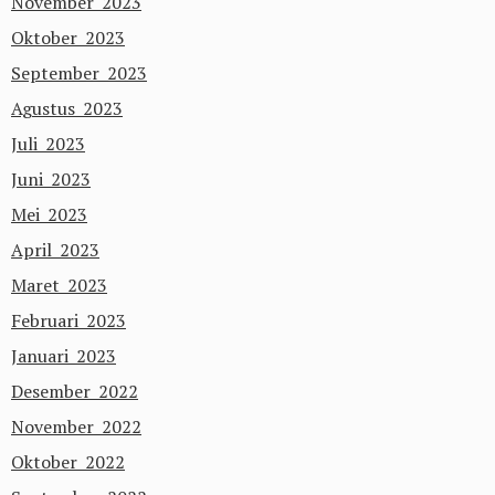
November 2023
Oktober 2023
September 2023
Agustus 2023
Juli 2023
Juni 2023
Mei 2023
April 2023
Maret 2023
Februari 2023
Januari 2023
Desember 2022
November 2022
Oktober 2022