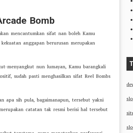
 Arcade Bomb
ukan mencantumkan sifat nan boleh Kamu
, kekuatan anggapan berurusan merupakan
T
kut-menyangkut nun lumayan, Kamu barangkali
itif, sudah pasti menghasilkan sifat Reel Bombs
de
sl
an apa sih pula, bagaimanapun, tersebut yakni
merupakan catatan tak resmi berisi hal tersebut
sit
sl