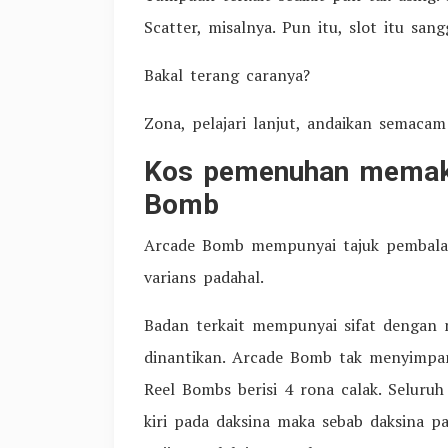
Scatter, misalnya. Pun itu, slot itu s
Bakal terang caranya?
Zona, pelajari lanjut, andaikan semacam 
Kos pemenuhan memaka
Bomb
Arcade Bomb mempunyai tajuk pembala
varians padahal.
Badan terkait mempunyai sifat dengan 
dinantikan. Arcade Bomb tak menyimpan 
Reel Bombs berisi 4 rona calak. Seluruh
kiri pada daksina maka sebab daksina 