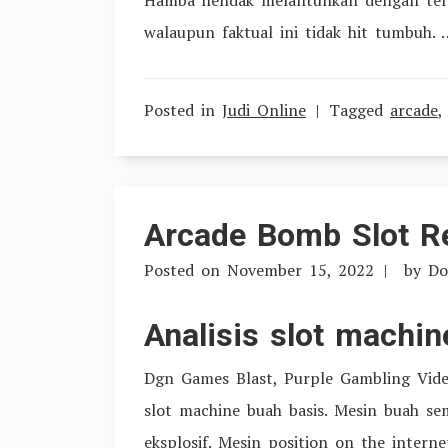
Hamba hendak melantunkan dengan ters
walaupun faktual ini tidak hit tumbuh. 
Posted in
Judi Online
Tagged
arcade
Arcade Bomb Slot R
Posted on
November 15, 2022
by
Do
Analisis slot machin
Dgn Games Blast, Purple Gambling Vide
slot machine buah basis. Mesin buah s
eksplosif. Mesin position on the internet