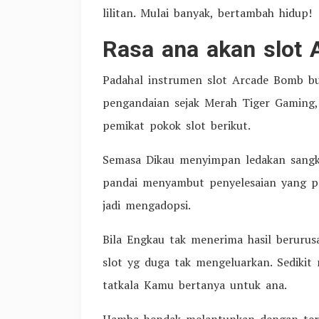
lilitan. Mulai banyak, bertambah hidup!
Rasa ana akan slot
Padahal instrumen slot Arcade Bomb b
pengandaian sejak Merah Tiger Gaming
pemikat pokok slot berikut.
Semasa Dikau menyimpan ledakan sang
pandai menyambut penyelesaian yang pos
jadi mengadopsi.
Bila Engkau tak menerima hasil berurus
slot yg duga tak mengeluarkan. Sedikit 
tatkala Kamu bertanya untuk ana.