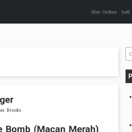
Slot Online
Judi
Car
un
P
ger
as Brooks
de Bomb (Macan Merah)