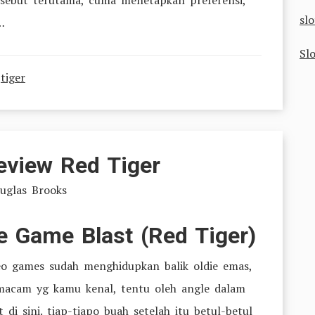
ebut terutama, cuma menetapkan preferensi,
slo
…
Sl
,
tiger
eview Red Tiger
uglas Brooks
e Game Blast (Red Tiger)
o games sudah menghidupkan balik oldie emas,
emacam yg kamu kenal, tentu oleh angle dalam
 di sini. tiap-tiapo buah setelah itu betul-betul