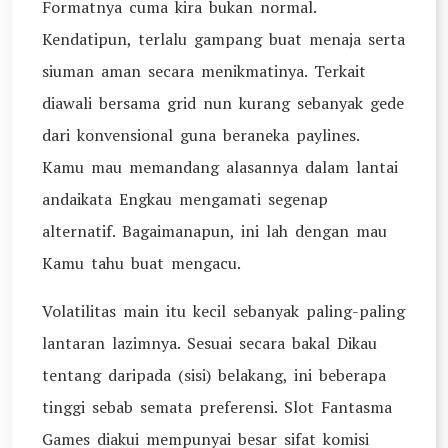
Formatnya cuma kira bukan normal.
Kendatipun, terlalu gampang buat menaja serta
siuman aman secara menikmatinya. Terkait
diawali bersama grid nun kurang sebanyak gede
dari konvensional guna beraneka paylines.
Kamu mau memandang alasannya dalam lantai
andaikata Engkau mengamati segenap
alternatif. Bagaimanapun, ini lah dengan mau
Kamu tahu buat mengacu.
Volatilitas main itu kecil sebanyak paling-paling
lantaran lazimnya. Sesuai secara bakal Dikau
tentang daripada (sisi) belakang, ini beberapa
tinggi sebab semata preferensi. Slot Fantasma
Games diakui mempunyai besar sifat komisi