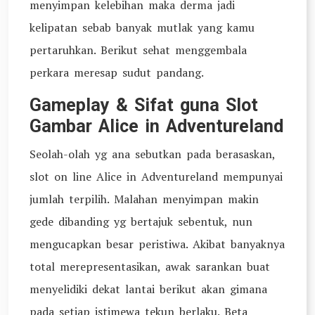
menyimpan kelebihan maka derma jadi
kelipatan sebab banyak mutlak yang kamu
pertaruhkan. Berikut sehat menggembala
perkara meresap sudut pandang.
Gameplay & Sifat guna Slot
Gambar Alice in Adventureland
Seolah-olah yg ana sebutkan pada berasaskan,
slot on line Alice in Adventureland mempunyai
jumlah terpilih. Malahan menyimpan makin
gede dibanding yg bertajuk sebentuk, nun
mengucapkan besar peristiwa. Akibat banyaknya
total merepresentasikan, awak sarankan buat
menyelidiki dekat lantai berikut akan gimana
pada setiap istimewa tekun berlaku. Beta