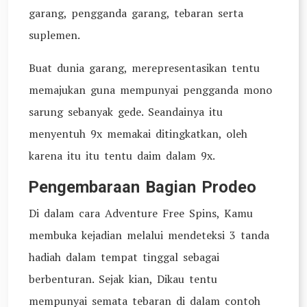
garang, pengganda garang, tebaran serta
suplemen.
Buat dunia garang, merepresentasikan tentu
memajukan guna mempunyai pengganda mono
sarung sebanyak gede. Seandainya itu
menyentuh 9x memakai ditingkatkan, oleh
karena itu itu tentu daim dalam 9x.
Pengembaraan Bagian Prodeo
Di dalam cara Adventure Free Spins, Kamu
membuka kejadian melalui mendeteksi 3 tanda
hadiah dalam tempat tinggal sebagai
berbenturan. Sejak kian, Dikau tentu
mempunyai semata tebaran di dalam contoh