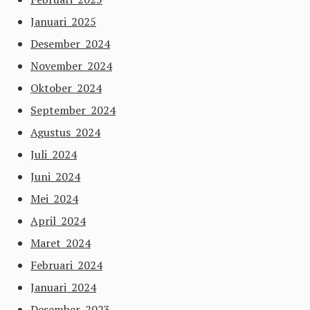
Januari 2025
Desember 2024
November 2024
Oktober 2024
September 2024
Agustus 2024
Juli 2024
Juni 2024
Mei 2024
April 2024
Maret 2024
Februari 2024
Januari 2024
Desember 2023