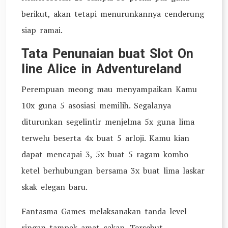
berikut, akan tetapi menurunkannya cenderung
siap ramai.
Tata Penunaian buat Slot On
line Alice in Adventureland
Perempuan meong mau menyampaikan Kamu
10x guna 5 asosiasi memilih. Segalanya
diturunkan segelintir menjelma 5x guna lima
terwelu beserta 4x buat 5 arloji. Kamu kian
dapat mencapai 3, 5x buat 5 ragam kombo
ketel berhubungan bersama 3x buat lima laskar
skak elegan baru.
Fantasma Games melaksanakan tanda level
ringan tampak amat cakap. Tersebut