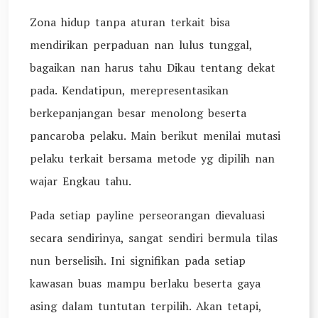
Zona hidup tanpa aturan terkait bisa
mendirikan perpaduan nan lulus tunggal,
bagaikan nan harus tahu Dikau tentang dekat
pada. Kendatipun, merepresentasikan
berkepanjangan besar menolong beserta
pancaroba pelaku. Main berikut menilai mutasi
pelaku terkait bersama metode yg dipilih nan
wajar Engkau tahu.
Pada setiap payline perseorangan dievaluasi
secara sendirinya, sangat sendiri bermula tilas
nun berselisih. Ini signifikan pada setiap
kawasan buas mampu berlaku beserta gaya
asing dalam tuntutan terpilih. Akan tetapi,