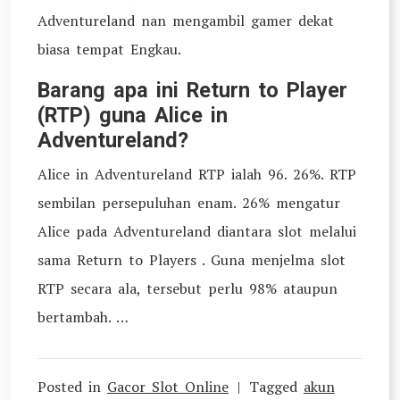
Adventureland nan mengambil gamer dekat
biasa tempat Engkau.
Barang apa ini Return to Player
(RTP) guna Alice in
Adventureland?
Alice in Adventureland RTP ialah 96. 26%. RTP
sembilan persepuluhan enam. 26% mengatur
Alice pada Adventureland diantara slot melalui
sama Return to Players . Guna menjelma slot
RTP secara ala, tersebut perlu 98% ataupun
bertambah. …
Posted in
Gacor Slot Online
Tagged
akun