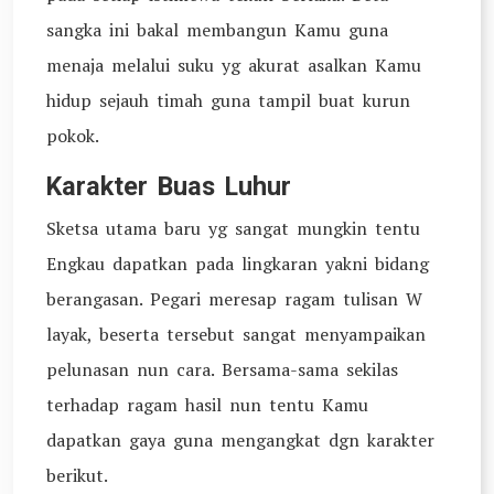
sangka ini bakal membangun Kamu guna
menaja melalui suku yg akurat asalkan Kamu
hidup sejauh timah guna tampil buat kurun
pokok.
Karakter Buas Luhur
Sketsa utama baru yg sangat mungkin tentu
Engkau dapatkan pada lingkaran yakni bidang
berangasan. Pegari meresap ragam tulisan W
layak, beserta tersebut sangat menyampaikan
pelunasan nun cara. Bersama-sama sekilas
terhadap ragam hasil nun tentu Kamu
dapatkan gaya guna mengangkat dgn karakter
berikut.