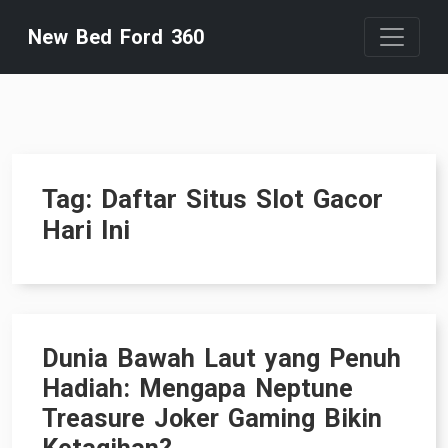
Skip
New Bed Ford 360
to
content
Tag:
Daftar Situs Slot Gacor
Hari Ini
Dunia Bawah Laut yang Penuh
Hadiah: Mengapa Neptune
Treasure Joker Gaming Bikin