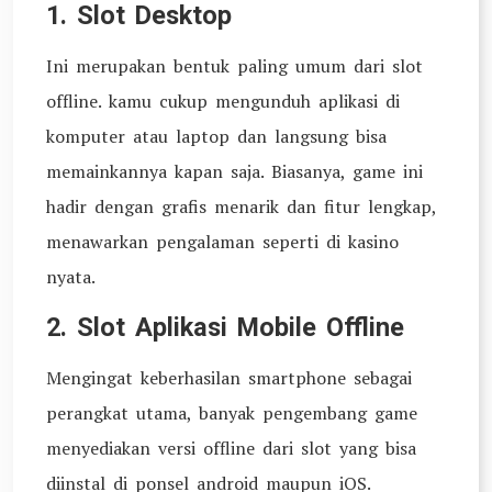
1. Slot Desktop
Ini merupakan bentuk paling umum dari slot
offline. kamu cukup mengunduh aplikasi di
komputer atau laptop dan langsung bisa
memainkannya kapan saja. Biasanya, game ini
hadir dengan grafis menarik dan fitur lengkap,
menawarkan pengalaman seperti di kasino
nyata.
2. Slot Aplikasi Mobile Offline
Mengingat keberhasilan smartphone sebagai
perangkat utama, banyak pengembang game
menyediakan versi offline dari slot yang bisa
diinstal di ponsel android maupun iOS.