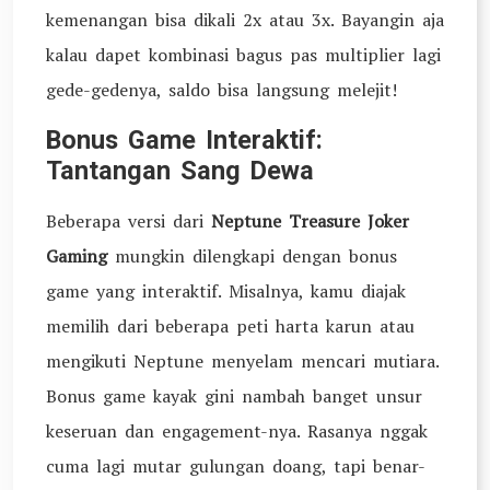
kemenangan bisa dikali 2x atau 3x. Bayangin aja
kalau dapet kombinasi bagus pas multiplier lagi
gede-gedenya, saldo bisa langsung melejit!
Bonus Game Interaktif:
Tantangan Sang Dewa
Beberapa versi dari
Neptune Treasure Joker
Gaming
mungkin dilengkapi dengan bonus
game yang interaktif. Misalnya, kamu diajak
memilih dari beberapa peti harta karun atau
mengikuti Neptune menyelam mencari mutiara.
Bonus game kayak gini nambah banget unsur
keseruan dan engagement-nya. Rasanya nggak
cuma lagi mutar gulungan doang, tapi benar-