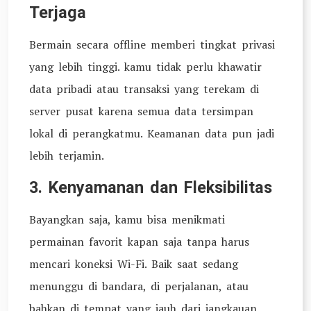
Terjaga
Bermain secara offline memberi tingkat privasi
yang lebih tinggi. kamu tidak perlu khawatir
data pribadi atau transaksi yang terekam di
server pusat karena semua data tersimpan
lokal di perangkatmu. Keamanan data pun jadi
lebih terjamin.
3. Kenyamanan dan Fleksibilitas
Bayangkan saja, kamu bisa menikmati
permainan favorit kapan saja tanpa harus
mencari koneksi Wi-Fi. Baik saat sedang
menunggu di bandara, di perjalanan, atau
bahkan di tempat yang jauh dari jangkauan