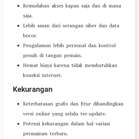
Kemudahan akses kapan saja dan di mana
saja.
Lebih aman dari serangan siber dan data
bocor.
Pengalaman lebih personal dan kontrol
penuh di tangan pemain.
Hemat biaya karena tidak membutuhkan
koneksi internet.
Kekurangan
Keterbatasan grafis dan fitur dibandingkan
versi online yang selalu ter-update.
Potensi kekurangan dalam hal variasi
permainan terbaru.