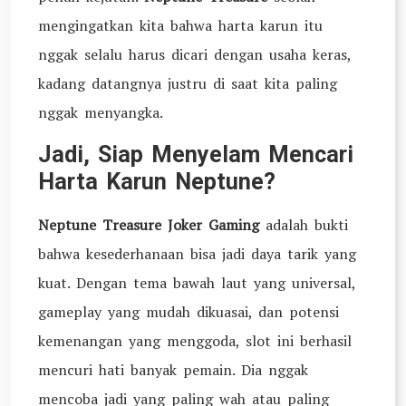
mengingatkan kita bahwa harta karun itu
nggak selalu harus dicari dengan usaha keras,
kadang datangnya justru di saat kita paling
nggak menyangka.
Jadi, Siap Menyelam Mencari
Harta Karun Neptune?
Neptune Treasure Joker Gaming
adalah bukti
bahwa kesederhanaan bisa jadi daya tarik yang
kuat. Dengan tema bawah laut yang universal,
gameplay yang mudah dikuasai, dan potensi
kemenangan yang menggoda, slot ini berhasil
mencuri hati banyak pemain. Dia nggak
mencoba jadi yang paling wah atau paling