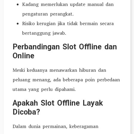
Kadang memerlukan update manual dan
pengaturan perangkat.
Risiko kerugian jika tidak bermain secara
bertanggung jawab.
Perbandingan Slot Offline dan
Online
Meski keduanya menawarkan hiburan dan
peluang menang, ada beberapa poin perbedaan
utama yang perlu dipahami.
Apakah Slot Offline Layak
Dicoba?
Dalam dunia permainan, keberagaman