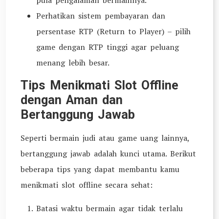
pula pengalaman bermainnya.
Perhatikan sistem pembayaran dan
persentase RTP (Return to Player) – pilih
game dengan RTP tinggi agar peluang
menang lebih besar.
Tips Menikmati Slot Offline
dengan Aman dan
Bertanggung Jawab
Seperti bermain judi atau game uang lainnya,
bertanggung jawab adalah kunci utama. Berikut
beberapa tips yang dapat membantu kamu
menikmati slot offline secara sehat:
Batasi waktu bermain agar tidak terlalu