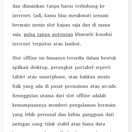
dan dimainkan tanpa harus terhubung ke
internet. Jadi, kamu bisa menikmati sensasi
bermain mesin slot kapan saja dan di mana
saja,
pulsa tanpa potongan
khawatir koneksi
internet terputus atau lambat.
Slot offline ini biasanya tersedia dalam bentuk
aplikasi desktop, perangkat portabel seperti
tablet atau smartphone, atau bahkan mesin
fisik yang ada di pusat permainan atau arcade.
Keunggulan utama dari slot offline adalah
kemampuannya memberi pengalaman bermain
yang lebih personal dan bebas gangguan dari
jaringan yang tidak stabil atau biaya data