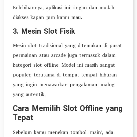
Kelebihannya, aplikasi ini ringan dan mudah
diakses kapan pun kamu mau.
3. Mesin Slot Fisik
Mesin slot tradisional yang ditemukan di pusat
permainan atau arcade juga termasuk dalam
kategori slot offline. Model ini masih sangat
populer, terutama di tempat-tempat hiburan
yang ingin menawarkan pengalaman analog
yang autentik.
Cara Memilih Slot Offline yang
Tepat
Sebelum kamu menekan tombol ‘main’, ada