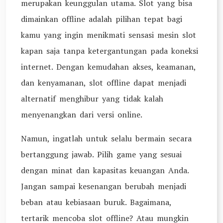
merupakan keunggulan utama. Slot yang bisa
dimainkan offline adalah pilihan tepat bagi
kamu yang ingin menikmati sensasi mesin slot
kapan saja tanpa ketergantungan pada koneksi
internet. Dengan kemudahan akses, keamanan,
dan kenyamanan, slot offline dapat menjadi
alternatif menghibur yang tidak kalah
menyenangkan dari versi online.
Namun, ingatlah untuk selalu bermain secara
bertanggung jawab. Pilih game yang sesuai
dengan minat dan kapasitas keuangan Anda.
Jangan sampai kesenangan berubah menjadi
beban atau kebiasaan buruk. Bagaimana,
tertarik mencoba slot offline? Atau mungkin