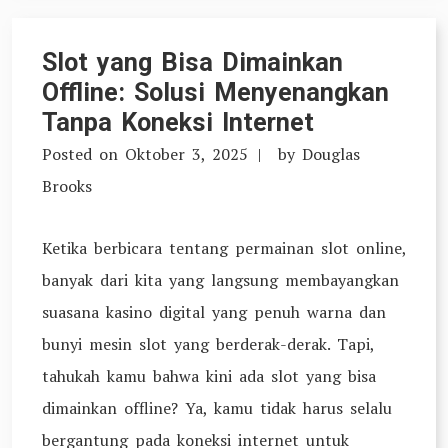
Slot yang Bisa Dimainkan
Offline: Solusi Menyenangkan
Tanpa Koneksi Internet
Posted on
Oktober 3, 2025
by
Douglas
Brooks
Ketika berbicara tentang permainan slot online,
banyak dari kita yang langsung membayangkan
suasana kasino digital yang penuh warna dan
bunyi mesin slot yang berderak-derak. Tapi,
tahukah kamu bahwa kini ada slot yang bisa
dimainkan offline? Ya, kamu tidak harus selalu
bergantung pada koneksi internet untuk