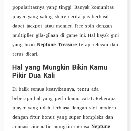
popularitasnya yang tinggi. Banyak komunitas
player yang saling share cerita pas berhasil
dapet jackpot atau memicu free spin dengan
multiplier gila-gilaan di game ini. Hal kayak gini
yang bikin
Neptune Treasure
tetap relevan dan
terus dicari.
Hal yang Mungkin Bikin Kamu
Pikir Dua Kali
Di balik semua keasyikannya, tentu ada
beberapa hal yang perlu kamu catat. Beberapa
player yang udah terbiasa dengan slot modern
dengan fitur bonus yang super kompleks dan
animasi cinematic mungkin merasa
Neptune