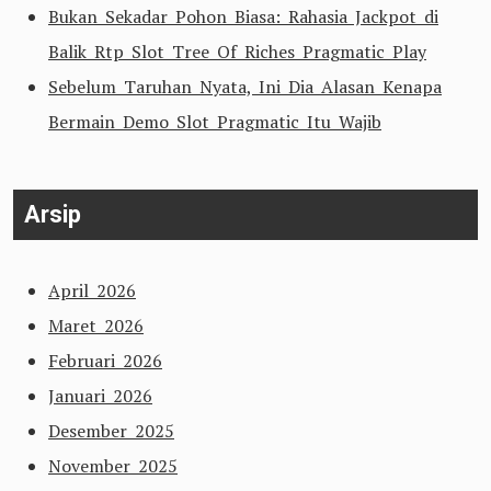
Bukan Sekadar Pohon Biasa: Rahasia Jackpot di
Balik Rtp Slot Tree Of Riches Pragmatic Play
Sebelum Taruhan Nyata, Ini Dia Alasan Kenapa
Bermain Demo Slot Pragmatic Itu Wajib
Arsip
April 2026
Maret 2026
Februari 2026
Januari 2026
Desember 2025
November 2025