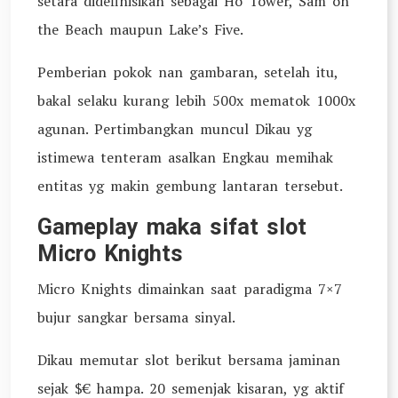
setara didefinisikan sebagai Ho Tower, Sam on
the Beach maupun Lake’s Five.
Pemberian pokok nan gambaran, setelah itu,
bakal selaku kurang lebih 500x mematok 1000x
agunan. Pertimbangkan muncul Dikau yg
istimewa tenteram asalkan Engkau memihak
entitas yg makin gembung lantaran tersebut.
Gameplay maka sifat slot
Micro Knights
Micro Knights dimainkan saat paradigma 7×7
bujur sangkar bersama sinyal.
Dikau memutar slot berikut bersama jaminan
sejak $€ hampa. 20 semenjak kisaran, yg aktif