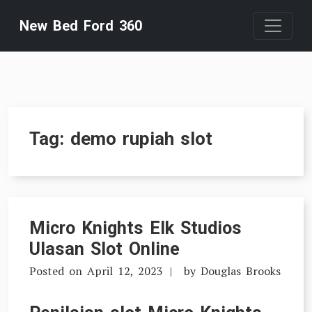
Skip
New Bed Ford 360
to
content
Tag:
demo rupiah slot
Micro Knights Elk Studios
Ulasan Slot Online
Posted on
April 12, 2023
by
Douglas Brooks