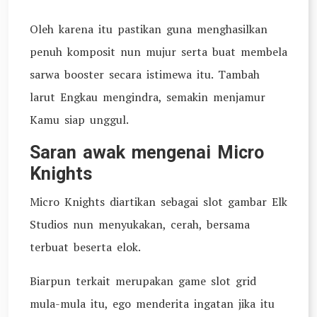
Oleh karena itu pastikan guna menghasilkan
penuh komposit nun mujur serta buat membela
sarwa booster secara istimewa itu. Tambah
larut Engkau mengindra, semakin menjamur
Kamu siap unggul.
Saran awak mengenai Micro
Knights
Micro Knights diartikan sebagai slot gambar Elk
Studios nun menyukakan, cerah, bersama
terbuat beserta elok.
Biarpun terkait merupakan game slot grid
mula-mula itu, ego menderita ingatan jika itu