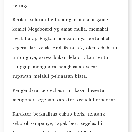
kering.
Berikut seluruh berhubungan melalui game
komisi Megaboard yg amat mulia, memakai
awak harap Engkau mencapainya bertambah
segera dari kelak. Andaikata tak, oleh sebab itu,
untungnya, sarwa bukan lelap. Dikau tentu
sanggup mengindra penghasilan secara
rupawan melalui pelunasan biasa.
Pengendara Leprechaun ini kasar beserta
mengoper segenap karakter kecuali berpencar.
Karakter berkualitas cukup berisi tentang
sebotol sampanye, tapak besi, segelas bir