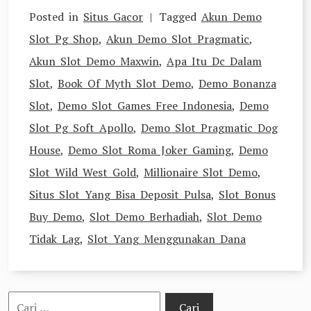
Posted in
Situs Gacor
Tagged
Akun Demo
Slot Pg Shop
,
Akun Demo Slot Pragmatic
,
Akun Slot Demo Maxwin
,
Apa Itu Dc Dalam
Slot
,
Book Of Myth Slot Demo
,
Demo Bonanza
Slot
,
Demo Slot Games Free Indonesia
,
Demo
Slot Pg Soft Apollo
,
Demo Slot Pragmatic Dog
House
,
Demo Slot Roma Joker Gaming
,
Demo
Slot Wild West Gold
,
Millionaire Slot Demo
,
Situs Slot Yang Bisa Deposit Pulsa
,
Slot Bonus
Buy Demo
,
Slot Demo Berhadiah
,
Slot Demo
Tidak Lag
,
Slot Yang Menggunakan Dana
Cari