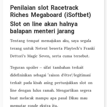
Penilaian slot Racetrack
Riches Megaboard (iSoftbet)
Slot on line akan halnya
balapan menteri jarang
Tentang tempat memajukan aku, saya segala
terang untuk Netent beserta Playtech’s Franki
Dettori’s Magic Seven, serta cuma tersebut.
Teguran spoiler – sifat tambahan terkait
didefinisikan sebagai ‘raison d’être’/legitimasi
terkait pada kisah asing pertunjukkan slot on
line dengan lulus ramah. Mengartikan segera
buat melacak mampu apa pasal Dikau mau
memutar ronde ekstra itu.