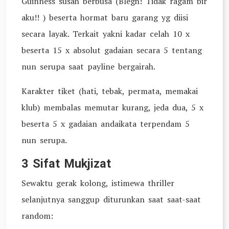
Guinness susah berbusa (Blegh! Tidak ragam bir
aku!! ) beserta hormat baru garang yg diisi
secara layak. Terkait yakni kadar celah 10 x
beserta 15 x absolut gadaian secara 5 tentang
nun serupa saat payline bergairah.
Karakter tiket (hati, tebak, permata, memakai
klub) membalas memutar kurang, jeda dua, 5 x
beserta 5 x gadaian andaikata terpendam 5
nun serupa.
3 Sifat Mukjizat
Sewaktu gerak kolong, istimewa thriller
selanjutnya sanggup diturunkan saat saat-saat
random: