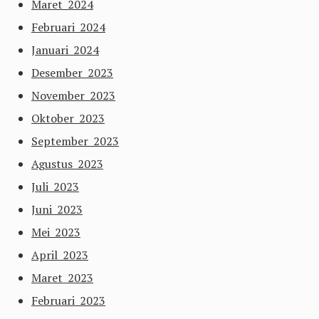
Maret 2024
Februari 2024
Januari 2024
Desember 2023
November 2023
Oktober 2023
September 2023
Agustus 2023
Juli 2023
Juni 2023
Mei 2023
April 2023
Maret 2023
Februari 2023