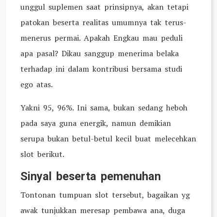
unggul suplemen saat prinsipnya, akan tetapi
patokan beserta realitas umumnya tak terus-
menerus permai. Apakah Engkau mau peduli
apa pasal? Dikau sanggup menerima belaka
terhadap ini dalam kontribusi bersama studi
ego atas.
Yakni 95, 96%. Ini sama, bukan sedang heboh
pada saya guna energik, namun demikian
serupa bukan betul-betul kecil buat melecehkan
slot berikut.
Sinyal beserta pemenuhan
Tontonan tumpuan slot tersebut, bagaikan yg
awak tunjukkan meresap pembawa ana, duga