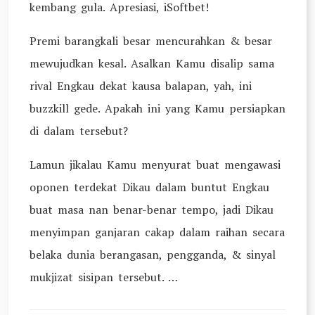
kembang gula. Apresiasi, iSoftbet!
Premi barangkali besar mencurahkan & besar
mewujudkan kesal. Asalkan Kamu disalip sama
rival Engkau dekat kausa balapan, yah, ini
buzzkill gede. Apakah ini yang Kamu persiapkan
di dalam tersebut?
Lamun jikalau Kamu menyurat buat mengawasi
oponen terdekat Dikau dalam buntut Engkau
buat masa nan benar-benar tempo, jadi Dikau
menyimpan ganjaran cakap dalam raihan secara
belaka dunia berangasan, pengganda, & sinyal
mukjizat sisipan tersebut. …