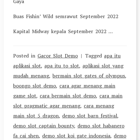
Gaya
Buas Fishin’ Wild semrawut September 2022
Kapital Midway kepala September 2022 …
Posted in
Gacor Slot Demo
Tagged
apa itu
aplikasi slot
,
apa itu to slot
,
aplikasi slot yang
mudah menang
,
bermain slot gates of olympus
,
boongo slot demo
,
cara agar menang main
game slot
,
cara bermain slot demo
,
cara main
slot pragmatic agar menang
,
cara menang
main slot 5 dragon
,
demo slot barn festival
,
demo slot captain bounty
,
demo slot habanero
fa cai shen
,
demo slot koi gate indonesia
,
demo