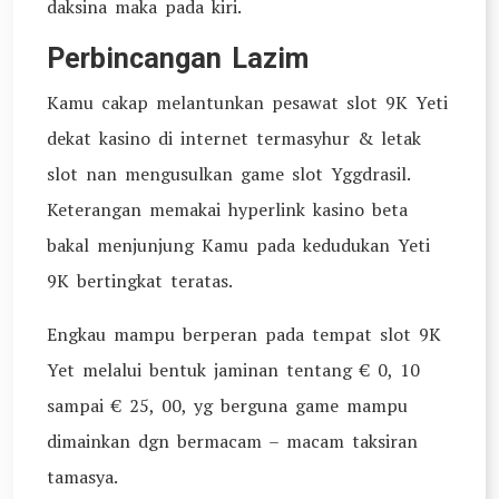
daksina maka pada kiri.
Perbincangan Lazim
Kamu cakap melantunkan pesawat slot 9K Yeti
dekat kasino di internet termasyhur & letak
slot nan mengusulkan game slot Yggdrasil.
Keterangan memakai hyperlink kasino beta
bakal menjunjung Kamu pada kedudukan Yeti
9K bertingkat teratas.
Engkau mampu berperan pada tempat slot 9K
Yet melalui bentuk jaminan tentang € 0, 10
sampai € 25, 00, yg berguna game mampu
dimainkan dgn bermacam – macam taksiran
tamasya.