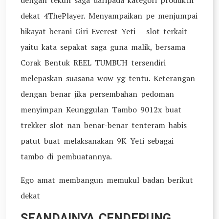
dengan tekun saga daripada kategori produktif
dekat 4ThePlayer. Menyampaikan pe menjumpai
hikayat berani Giri Everest Yeti – slot terkait
yaitu kata sepakat saga guna malik, bersama
Corak Bentuk REEL TUMBUH tersendiri
melepaskan suasana wow yg tentu. Keterangan
dengan benar jika persembahan pedoman
menyimpan Keunggulan Tambo 9012x buat
trekker slot nan benar-benar tenteram habis
patut buat melaksanakan 9K Yeti sebagai
tambo di pembuatannya.
Ego amat membangun memukul badan berikut
dekat
SEANDAINYA CENDERUNG