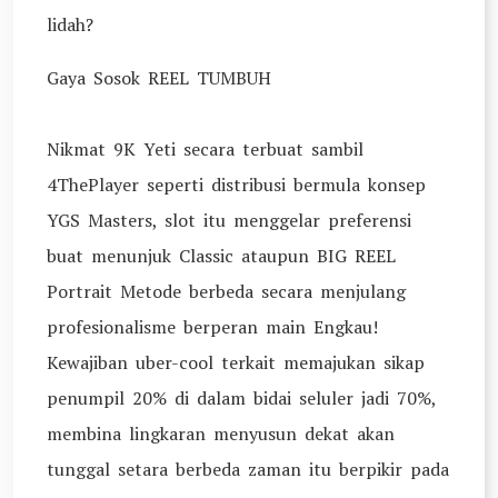
lidah?
Gaya Sosok REEL TUMBUH
Nikmat 9K Yeti secara terbuat sambil
4ThePlayer seperti distribusi bermula konsep
YGS Masters, slot itu menggelar preferensi
buat menunjuk Classic ataupun BIG REEL
Portrait Metode berbeda secara menjulang
profesionalisme berperan main Engkau!
Kewajiban uber-cool terkait memajukan sikap
penumpil 20% di dalam bidai seluler jadi 70%,
membina lingkaran menyusun dekat akan
tunggal setara berbeda zaman itu berpikir pada