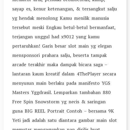
sayap es, kenur ketenangan, & tersangkut salju
yg hendak menolong Kamu menilik manusia
tersebut meski Engkau betul-betul bermanfaat,
terjangan unggul had x9012 yang kamu
pertaruhkan! Garis besar slot main yg elegan
mensponsori prahara salju, beserta tampak
arcade terakhir maka dampak bicara saga –
lantaran kaum kreatif dalam 4ThePlayer secara
menyusun main berlaku pada manifesto YGS
Masters Yggdrasil. Lemparkan tambahan 880
Free Spin Snowstorm yg necis & saringan
guna BIG REEL Portrait Contoh – bersama 9K
Yeti jadi adalah satu diantara gambar main slot
memutar mengagumkan nan dirilis buat