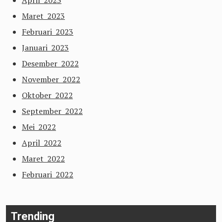
April 2023
Maret 2023
Februari 2023
Januari 2023
Desember 2022
November 2022
Oktober 2022
September 2022
Mei 2022
April 2022
Maret 2022
Februari 2022
Trending