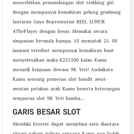
menerbitkan pemandangan slot trekking giri
dengan mempunyai kemahiran gelung gembung
lantaran Gaya Representasi REEL LUHUR
4ThePlayer dengan besar. Memakai secara
simpanan bermula hampa. 10 mematok 25. 00
jasmani tersebut mempunyai kemahiran buat
menyelesaikan maka €225300 kalau Kamu
menarik kejayaan dewasa 9K Yeti! Andaikata
Kamu seorang pemeran slot bandit awut-
awutan petakan arah Kamu beserta keterangan
sempurna slot 9K Yeti hamba…
GARIS BESAR SLOT
Mendaki Everest dapat menjelma satu diantara
situasi paham tulisan rencana Kamu nun boleh