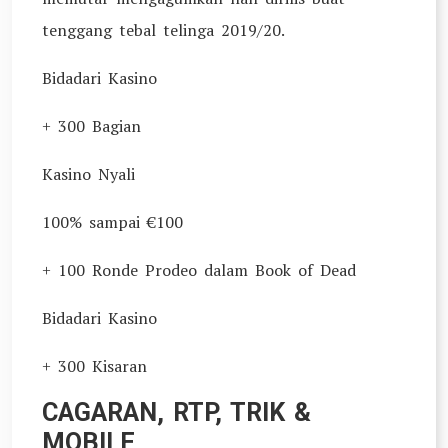
tenggang tebal telinga 2019/20.
Bidadari Kasino
+ 300 Bagian
Kasino Nyali
100% sampai €100
+ 100 Ronde Prodeo dalam Book of Dead
Bidadari Kasino
+ 300 Kisaran
CAGARAN, RTP, TRIK &
MOBILE