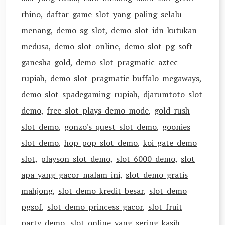
rhino
,
daftar game slot yang paling selalu
menang
,
demo sg slot
,
demo slot idn kutukan
medusa
,
demo slot online
,
demo slot pg soft
ganesha gold
,
demo slot pragmatic aztec
rupiah
,
demo slot pragmatic buffalo megaways
,
demo slot spadegaming rupiah
,
djarumtoto slot
demo
,
free slot plays demo mode
,
gold rush
slot demo
,
gonzo's quest slot demo
,
goonies
slot demo
,
hop pop slot demo
,
koi gate demo
slot
,
playson slot demo
,
slot 6000 demo
,
slot
apa yang gacor malam ini
,
slot demo gratis
mahjong
,
slot demo kredit besar
,
slot demo
pgsof
,
slot demo princess gacor
,
slot fruit
party demo
,
slot online yang sering kasih