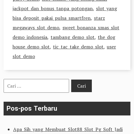
jackpot dan bonus tanpa potongan
,
slot yang
bisa deposit pakai pulsa smartfren
,
starz
megaways slot demo
,
sweet bonanza xmas slot
demo indonesia
,
tambang demo slot
,
the dog
house demo slot
,
tic tac take demo slot
,
user
slot demo
Cari
untuk:
Pos-pos Terbaru
Apa Sih yang Membuat Slot88 Slot Pg Soft Jadi