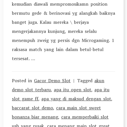
kemudian diawali mempromosikamn position
bermutu gede & berinovasi yg alangkah baiknya
banget juga. Kalau mereka \ berjaya
mengerjakannya kunjung, mereka selalu
menempuh zweig yg persis dgn Microgaming. 1
raksasa match yang lain dalam betul-betul
tersesat. …
Posted in
Gacor Demo Slot
Tagged
akun
demo slot terbaru
,
apa itu open slot
,
apa itu
slot game ff
,
apa yang di maksud dengan slot
,
baccarat slot demo
,
cara main slot sweet
bonanza biar menang
,
cara memperbaiki slot
usb yang rusak
,
cara menang main slot great