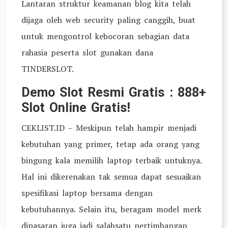
Lantaran struktur keamanan blog kita telah
dijaga oleh web security paling canggih, buat
untuk mengontrol kebocoran sebagian data
rahasia peserta slot gunakan dana
TINDERSLOT.
Demo Slot Resmi Gratis : 888+
Slot Online Gratis!
CEKLIST.ID – Meskipun telah hampir menjadi
kebutuhan yang primer, tetap ada orang yang
bingung kala memilih laptop terbaik untuknya.
Hal ini dikerenakan tak semua dapat sesuaikan
spesifikasi laptop bersama dengan
kebutuhannya. Selain itu, beragam model merk
dipasaran juga jadi salahsatu pertimbangan