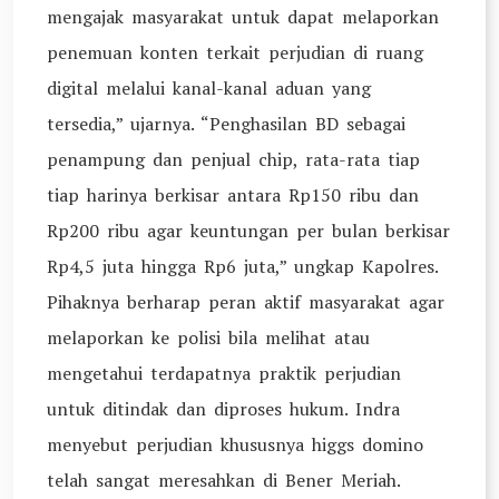
mengajak masyarakat untuk dapat melaporkan
penemuan konten terkait perjudian di ruang
digital melalui kanal-kanal aduan yang
tersedia,” ujarnya. “Penghasilan BD sebagai
penampung dan penjual chip, rata-rata tiap
tiap harinya berkisar antara Rp150 ribu dan
Rp200 ribu agar keuntungan per bulan berkisar
Rp4,5 juta hingga Rp6 juta,” ungkap Kapolres.
Pihaknya berharap peran aktif masyarakat agar
melaporkan ke polisi bila melihat atau
mengetahui terdapatnya praktik perjudian
untuk ditindak dan diproses hukum. Indra
menyebut perjudian khususnya higgs domino
telah sangat meresahkan di Bener Meriah.