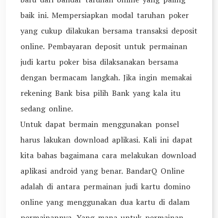
baik ini. Mempersiapkan modal taruhan poker
yang cukup dilakukan bersama transaksi deposit
online. Pembayaran deposit untuk permainan
judi kartu poker bisa dilaksanakan bersama
dengan bermacam langkah. Jika ingin memakai
rekening Bank bisa pilih Bank yang kala itu
sedang online.
Untuk dapat bermain menggunakan ponsel
harus lakukan download aplikasi. Kali ini dapat
kita bahas bagaimana cara melakukan download
aplikasi android yang benar. BandarQ Online
adalah di antara permainan judi kartu domino
online yang menggunakan dua kartu di dalam
permainannya. Yang mana untuk permainan