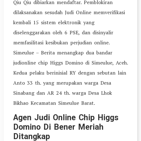
Qiu Qiu dibiarkan mendaftar. Pemblokiran
dilaksanakan sesudah Judi Online memverifikasi
kembali 15 sistem elektronik yang
diselenggarakan oleh 6 PSE, dan disinyalir
memfasilitasi kesibukan perjudian online.
Simeulue – Berita menangkap dua bandar
judionline chip Higgs Domino di Simeulue, Aceh.
Kedua pelaku berinisial RY dengan sebutan lain
Anto 33 th. yang merupakan warga Desa
Sinabang dan AR 24 th. warga Desa Lhok
Bikhao Kecamatan Simeulue Barat.
Agen Judi Online Chip Higgs
Domino Di Bener Meriah
Ditangkap