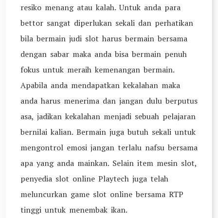
resiko menang atau kalah. Untuk anda para
bettor sangat diperlukan sekali dan perhatikan
bila bermain judi slot harus bermain bersama
dengan sabar maka anda bisa bermain penuh
fokus untuk meraih kemenangan bermain.
Apabila anda mendapatkan kekalahan maka
anda harus menerima dan jangan dulu berputus
asa, jadikan kekalahan menjadi sebuah pelajaran
bernilai kalian. Bermain juga butuh sekali untuk
mengontrol emosi jangan terlalu nafsu bersama
apa yang anda mainkan. Selain item mesin slot,
penyedia slot online Playtech juga telah
meluncurkan game slot online bersama RTP
tinggi untuk menembak ikan.