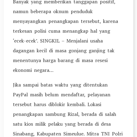
Banyak yang memberikan tanggapan positif,
namun beberapa oknum penduduk
menyayangkan penangkapan tersebut, karena
terkesan polisi cuma menangkap hal yang
‘ecek-ecek’. SINGKIL – Menjalani usaha
dagangan kecil di masa gonjang ganjing tak
menentunya harga barang di masa resesi
ekonomi negara…
Jika sampai batas waktu yang ditentukan
PayPal masih belum mendaftar, pelayanan
tersebut harus diblokir kembali. Lokasi
penangkapan sambung Rizal, berada di salah
satu kios milik pelaku yang berada di desa
Sinabang, Kabupaten Simeulue. Mitra TNI Polri