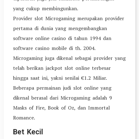
yang cukup membingunkan.
Provider slot Microgaming merupakan provider
pertama di dunia yang mengembangkan
software online casino di tahun 1994 dan
software casino mobile di th. 2004.
Microgaming juga dikenal sebagai provider yang
telah berikan jackpot slot online terbesar
hingga saat ini, yakni senilai €1.2 Miliar.
Beberapa permainan judi slot online yang
dikenal berasal dari Microgaming adalah 9
Masks of Fire, Book of Oz, dan Immortal
Romance.
Bet Kecil