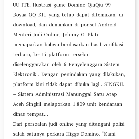
UU ITE. Ilustrasi game Domino QiuQiu 99
Boyaa QQ KIU yang tetap dapat ditemukan, di-
download, dan dimainkan di ponsel Android.
Menteri Judi Online, Johnny G. Plate
memaparkan bahwa berdasarkan hasil verifikasi
terbaru, ke-15 platform tersebut
diselenggarakan oleh 6 Penyelenggara Sistem
Elektronik . Dengan penindakan yang dilakukan,
platform kini tidak dapat dibuka lagi . SINGKIL
– Sistem Administrasi Manunggal Satu Atap
Aceh Singkil melaporkan 1.809 unit kendaraan
dinas tempat…
Dari persoalan judi online yang ditangani polisi
salah satunya perkara Higgs Domino. “Kami