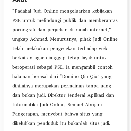
“Padahal Judi Online mengeluarkan kebijakan
PSE untuk melindungi publik dan memberantas
pornografi dan perjudian di ranah internet,”
ungkap Achmad. Menurutnya, pihak Judi Online
telah melakukan pengecekan terhadap web
berkaitan agar dianggap tetap layak untuk
beroperasi sebagai PSE. Ia mengambil contoh
halaman berasal dari “Domino Qiu Qiu” yang
dinilainya merupakan permainan tanpa uang
dan bukan judi. Direktur Jenderal Aplikasi dan
Informatika Judi Online, Semuel Abrijani
Pangerapan, menyebut bahwa situs yang
dikeluhkan penduduk itu bukanlah situs judi.