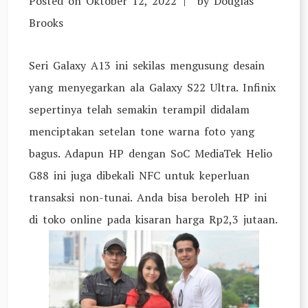
Posted on
Oktober 12, 2022
by
Douglas
Brooks
Seri Galaxy A13 ini sekilas mengusung desain
yang menyegarkan ala Galaxy S22 Ultra. Infinix
sepertinya telah semakin terampil didalam
menciptakan setelan tone warna foto yang
bagus. Adapun HP dengan SoC MediaTek Helio
G88 ini juga dibekali NFC untuk keperluan
transaksi non-tunai. Anda bisa beroleh HP ini
di toko online pada kisaran harga Rp2,3 jutaan.