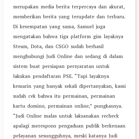
merupakan media berita terpercaya dan akurat,
memberikan berita yang terupdate dan terbaru.
Di kesempatan yang sama, Samuel juga
mengatakan bahwa tiga platform gim layaknya
Steam, Dota, dan CSGO sudah berhasil
menghubungi Judi Online dan sedang di dalam
sistem buat persiapan persyaratan untuk
lakukan pendaftaran PSE. “Tapi layaknya
kemarin yang banyak sekali dipertanyakan, kami
sudah cek bahwa itu permainan, permainan
kartu domino, permainan online,” pungkasnya.
“Judi Online malas untuk laksanakan recheck
apalagi merespons pengaduan publik berkenaan
pelayanan sesungguhnya, meski katanya Judi