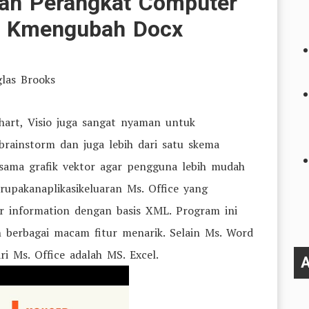
ah Perangkat Computer
u Kmengubah Docx
las Brooks
hart, Visio juga sangat nyaman untuk
ainstorm dan juga lebih dari satu skema
ersama grafik vektor agar pengguna lebih mudah
upakanaplikasikeluaran Ms. Office yang
 information dengan basis XML. Program ini
n berbagai macam fitur menarik. Selain Ms. Word
ari Ms. Office adalah MS. Excel.
A