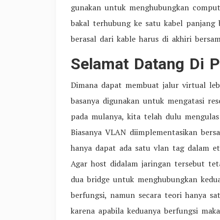
gunakan untuk menghubungkan computer
bakal terhubung ke satu kabel panjang 
berasal dari kable harus di akhiri bersa
Selamat Datang Di 
Dimana dapat membuat jalur virtual lebih
basanya digunakan untuk mengatasi resou
pada mulanya, kita telah dulu mengulas
Biasanya VLAN diimplementasikan bersa
hanya dapat ada satu vlan tag dalam et
Agar host didalam jaringan tersebut te
dua bridge untuk menghubungkan kedua 
berfungsi, namun secara teori hanya sat
karena apabila keduanya berfungsi maka