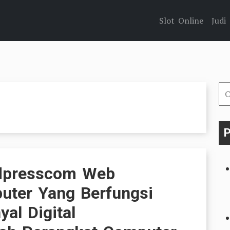
Slot Online
Judi
Car
un
P
rdpresscom Web
uter Yang Berfungsi
al Digital