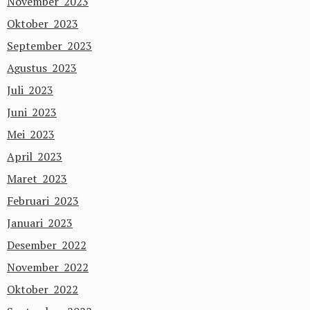
November 2023
Oktober 2023
September 2023
Agustus 2023
Juli 2023
Juni 2023
Mei 2023
April 2023
Maret 2023
Februari 2023
Januari 2023
Desember 2022
November 2022
Oktober 2022