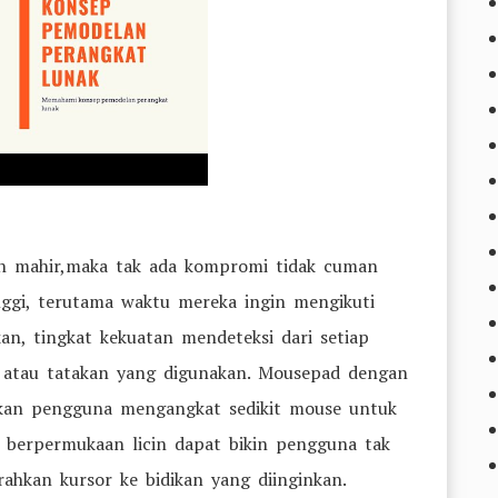
h mahir,maka tak ada kompromi tidak cuman
ggi, terutama waktu mereka ingin mengikuti
n, tingkat kekuatan mendeteksi dari setiap
atau tatakan yang digunakan. Mousepad dengan
kan pengguna mengangkat sedikit mouse untuk
berpermukaan licin dapat bikin pengguna tak
kan kursor ke bidikan yang diinginkan.