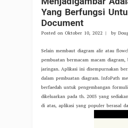
Menjadigambar Adal
Yang Berfungsi Unt
Document
Posted on
Oktober 10, 2022
by
Doug
Selain membaut diagram alir atau flowc
pembuatan bermacam macam diagram, br
jaringan. Aplikasi ini disempurnakan b
dalam pembuatan diagram. InfoPath mer
berfaedah untuk pengembangan formulir
dikeluarkan pada th. 2003 yang sediaka
di atas, aplikasi yang populer berasal d