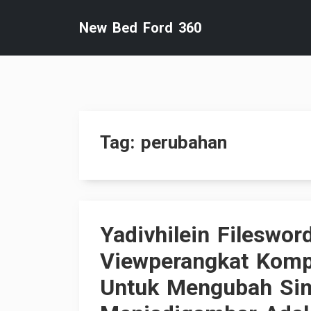
Skip
New Bed Ford 360
to
content
Tag:
perubahan
Yadivhilein Fileswo
Viewperangkat Komp
Untuk Mengubah Siny