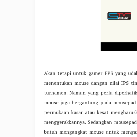
Akan tetapi untuk gamer FPS yang uda
menentukan mouse dangan nilai IPS tin
turnamen. Namun yang perlu diperhatika
mouse juga bergantung pada mousepad 
permukaan kasar atau kesat mengharus
menggerakkannya. Sedangkan mousepad 
butuh mengangkat mouse untuk mengarah