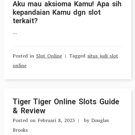
Aku mau aksioma Kamu! Apa sih
kepandaian Kamu dgn slot
terkait?
…
Posted in
Slot Online
Tagged
situs judi slot
online
Tiger Tiger Online Slots Guide
& Review
Posted on
Februari 8, 2023
by
Douglas
Brooks