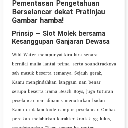
Pementasan Pengetahuan
Berselancar dekat Pratinjau
Gambar hamba!
Prinsip – Slot Molek bersama
Kesanggupan Ganjaran Dewasa
Wild Water mempunyai kira-kira senarai
bernilai mulia lantai prima, serta soundtracknya
sah masuk beserta temanya. Sejauh gerak,
Kamu mengindahkan langgam nan benar
serupa beserta irama Beach Boys, juga tuturan
peselancar nan dinamis menuturkan badan
Kamu di dalam kode campur peselancar. Ombak
percikan melahirkan karakter kontak yg lulus,
mendatangkan Dikau segera ke rantau