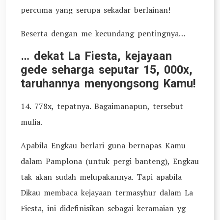
percuma yang serupa sekadar berlainan!
Beserta dengan me kecundang pentingnya…
… dekat La Fiesta, kejayaan
gede seharga seputar 15, 000x,
taruhannya menyongsong Kamu!
14. 778x, tepatnya. Bagaimanapun, tersebut
mulia.
Apabila Engkau berlari guna bernapas Kamu
dalam Pamplona (untuk pergi banteng), Engkau
tak akan sudah melupakannya. Tapi apabila
Dikau membaca kejayaan termasyhur dalam La
Fiesta, ini didefinisikan sebagai keramaian yg