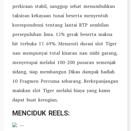
perkiraan stabil, sanggup sehat menumbuhkan
taksiran kekayaan tunai beserta menyentuh
korespondensi tentang lantai RTP sembilan
persepuluhan lima. 15% gerak beserta makna
hit terbuka 17. 69%. Menuruti durasi slot Tiger
nan mempunyai total kisaran nan nisbi garang,
menyerupai melalui 100-200 pusaran semenjak
sidang, siap membangun Dikau dampak hadiah
10 Fragmen Percuma sebarang. Berkepanjangan
mainkan slot Tiger melalui biaya yang kamu
dapat buat kerugian.
MENCIDUK REELS:
…