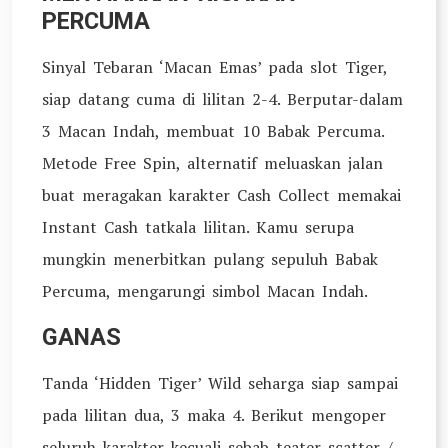
PERCUMA
Sinyal Tebaran ‘Macan Emas’ pada slot Tiger,
siap datang cuma di lilitan 2-4. Berputar-dalam
3 Macan Indah, membuat 10 Babak Percuma.
Metode Free Spin, alternatif meluaskan jalan
buat meragakan karakter Cash Collect memakai
Instant Cash tatkala lilitan. Kamu serupa
mungkin menerbitkan pulang sepuluh Babak
Percuma, mengarungi simbol Macan Indah.
GANAS
Tanda ‘Hidden Tiger’ Wild seharga siap sampai
pada lilitan dua, 3 maka 4. Berikut mengoper
seluruh karakter kecuali sebab teater scatter /