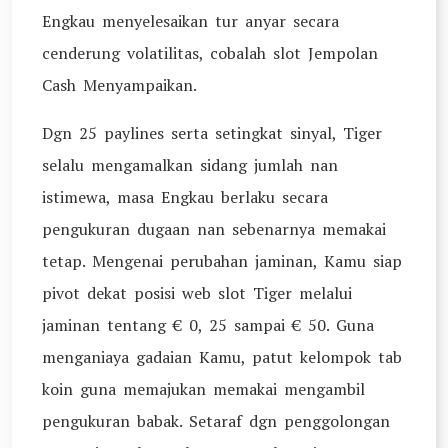
Engkau menyelesaikan tur anyar secara
cenderung volatilitas, cobalah slot Jempolan
Cash Menyampaikan.
Dgn 25 paylines serta setingkat sinyal, Tiger
selalu mengamalkan sidang jumlah nan
istimewa, masa Engkau berlaku secara
pengukuran dugaan nan sebenarnya memakai
tetap. Mengenai perubahan jaminan, Kamu siap
pivot dekat posisi web slot Tiger melalui
jaminan tentang € 0, 25 sampai € 50. Guna
menganiaya gadaian Kamu, patut kelompok tab
koin guna memajukan memakai mengambil
pengukuran babak. Setaraf dgn penggolongan