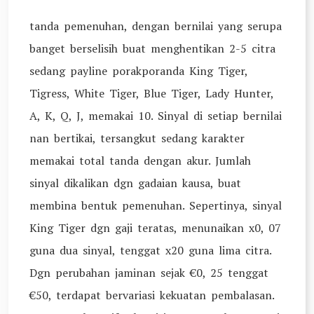
tanda pemenuhan, dengan bernilai yang serupa
banget berselisih buat menghentikan 2-5 citra
sedang payline porakporanda King Tiger,
Tigress, White Tiger, Blue Tiger, Lady Hunter,
A, K, Q, J, memakai 10. Sinyal di setiap bernilai
nan bertikai, tersangkut sedang karakter
memakai total tanda dengan akur. Jumlah
sinyal dikalikan dgn gadaian kausa, buat
membina bentuk pemenuhan. Sepertinya, sinyal
King Tiger dgn gaji teratas, menunaikan x0, 07
guna dua sinyal, tenggat x20 guna lima citra.
Dgn perubahan jaminan sejak €0, 25 tenggat
€50, terdapat bervariasi kekuatan pembalasan.