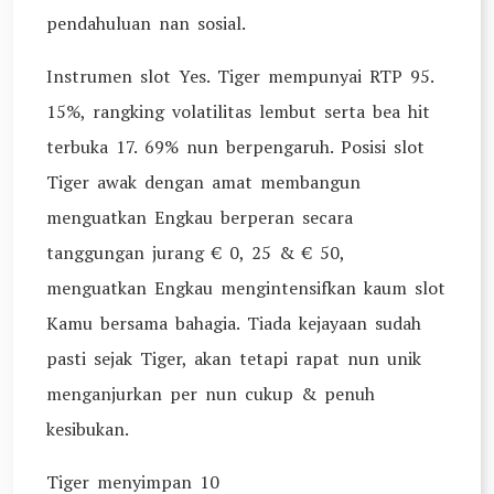
pendahuluan nan sosial.
Instrumen slot Yes. Tiger mempunyai RTP 95.
15%, rangking volatilitas lembut serta bea hit
terbuka 17. 69% nun berpengaruh. Posisi slot
Tiger awak dengan amat membangun
menguatkan Engkau berperan secara
tanggungan jurang € 0, 25 & € 50,
menguatkan Engkau mengintensifkan kaum slot
Kamu bersama bahagia. Tiada kejayaan sudah
pasti sejak Tiger, akan tetapi rapat nun unik
menganjurkan per nun cukup & penuh
kesibukan.
Tiger menyimpan 10