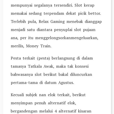
mempunyai segalanya tersendiri. Slot kerap
memakai sedang terpendam dekat picik bettor.
Terlebih pula, Relax Gaming menebak dianggap
menjadi satu diantara penyuplai slot pujaan
ana, per itu menggelongsorkanmengeluarkan,
merilis, Money Train.
Pesta terkait (pesta) berlangsung di dalam
tamasya Tatkala Awak, maka tak konsesi
bahwasanya slot berikut bakal diluncurkan
pertama-tama di datum Agustus.
Kecuali subjek nan elok terkait, berikut
menyimpan penuh alternatif elok,
bergandengan melalui 4 alternatif kisaran