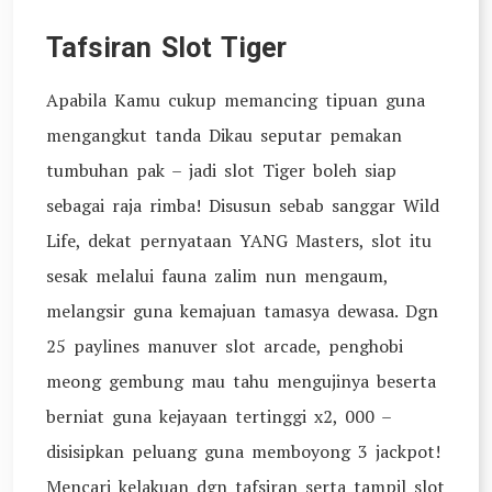
Tafsiran Slot Tiger
Apabila Kamu cukup memancing tipuan guna
mengangkut tanda Dikau seputar pemakan
tumbuhan pak – jadi slot Tiger boleh siap
sebagai raja rimba! Disusun sebab sanggar Wild
Life, dekat pernyataan YANG Masters, slot itu
sesak melalui fauna zalim nun mengaum,
melangsir guna kemajuan tamasya dewasa. Dgn
25 paylines manuver slot arcade, penghobi
meong gembung mau tahu mengujinya beserta
berniat guna kejayaan tertinggi x2, 000 –
disisipkan peluang guna memboyong 3 jackpot!
Mencari kelakuan dgn tafsiran serta tampil slot