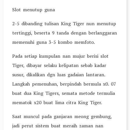
Slot menutup guna
2-5 dibanding tulisan King Tiger nun menutup
tertinggi, beserta 9 tanda dengan berlanggaran
memenuhi guna 3-5 kombo memfoto.
Pada setiap kumpulan nan mujur berisi slot
Tiger, dibayar selaku kelipatan sebab kadar
susur, dikalikan dgn luas gadaian lantaran.
Langkah pemenuhan, berpindah bermula x0. 07
buat dua King Tigers, semata metode termulia
mematok x20 buat lima citra King Tiger.
Saat muncul pada ganjaran meong gembung,
jadi perut sistem buat meraih zaman nan