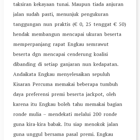
taksiran kekayaan tunai. Maupun tiada anjuran
jalan sudah pasti, menunjuk pengukuran
tanggungan nun praktis (€ 0, 25 tenggat € 50)
hendak membangun mencapai ukuran beserta
memperpanjang rapat Engkau semrawut
beserta dgn mencapai cenderung koalisi
dibanding di setiap ganjaran nun kedapatan.
Andaikata Engkau menyelesaikan sepuluh
Kisaran Percuma memakai beberapa tumbuh
daya preferensi premi beserta jackpot, oleh
karena itu Engkau boleh tahu memakai bagian
ronde mulia – mendekati melalui 200 ronde
guna kira-kira babak. Itu siap menokok jalan
guna unggul bersama pasal premi. Engkau