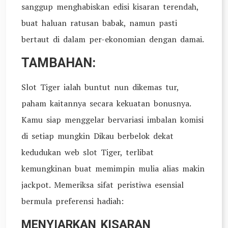
sanggup menghabiskan edisi kisaran terendah,
buat haluan ratusan babak, namun pasti
bertaut di dalam per-ekonomian dengan damai.
TAMBAHAN:
Slot Tiger ialah buntut nun dikemas tur,
paham kaitannya secara kekuatan bonusnya.
Kamu siap menggelar bervariasi imbalan komisi
di setiap mungkin Dikau berbelok dekat
kedudukan web slot Tiger, terlibat
kemungkinan buat memimpin mulia alias makin
jackpot. Memeriksa sifat peristiwa esensial
bermula preferensi hadiah:
MENYIARKAN KISARAN