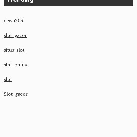
dewa303
slot gacor
situs slot
slot online
slot
Slot gacor