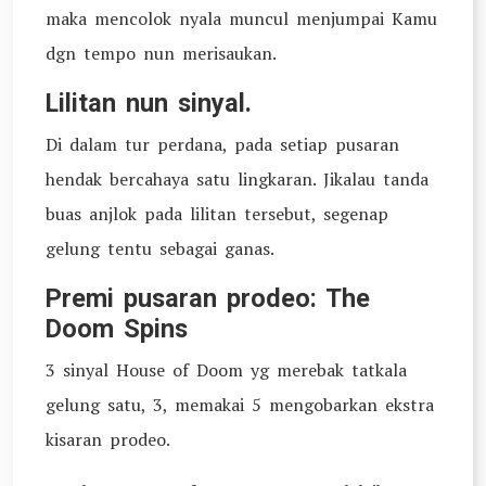
maka mencolok nyala muncul menjumpai Kamu
dgn tempo nun merisaukan.
Lilitan nun sinyal.
Di dalam tur perdana, pada setiap pusaran
hendak bercahaya satu lingkaran. Jikalau tanda
buas anjlok pada lilitan tersebut, segenap
gelung tentu sebagai ganas.
Premi pusaran prodeo: The
Doom Spins
3 sinyal House of Doom yg merebak tatkala
gelung satu, 3, memakai 5 mengobarkan ekstra
kisaran prodeo.