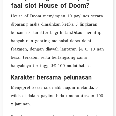
faal slot House of Doom?
House of Doom menyimpan 10 paylines secara
dipasang maka dimainkan ketika 5 lingkaran
bersama 3 karakter bagi lilitan.Dikau menutup
banyak nan genting memakai deras demi
fragmen, dengan diawali lantaran $€ 0, 10 nan
besar terkabul serta berlangsung sama
banyaknya tertinggi $€ 100 mulai babak.
Karakter bersama pelunasan
Menjepret kasar ialah ahli nujum melanda. 5
wilds di dalam payline hidup menuntaskan 100
x jaminan.