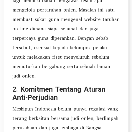
lagi memiliki badan pengawas resmi apa
mengelola pertaruhan onlen. Masalah ini satu
membuat sukar guna mengenal website taruhan
on line dimana siapa selamat dan juga
terpercaya guna diperankan. Dengan sebab
tersebut, esensial kepada kelompok pelaku
untuk melakukan riset menyeluruh sebelum
memutuskan bergabung serta sebuah laman
judi onlen.
2. Komitmen Tentang Aturan
Anti-Perjudian
Meskipun Indonesia belum punya regulasi yang
terang berkaitan bersama judi onlen, berlimpah
perusahaan dan juga lembaga di Bangsa