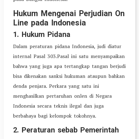
Hukum Mengenai Perjudian On
Line pada Indonesia
1. Hukum Pidana
Dalam peraturan pidana Indonesia, judi diatur
internal Pasal 303.Pasal ini satu menyampaikan
bahwa yang juga apa tertangkap tangan berjudi
bisa dikenakan sanksi hukuman ataupun bahkan
denda penjara. Perkara yang satu ini
menghasilkan pertaruhan onlen di Negara
Indonesia secara teknis ilegal dan juga
berbahaya bagi kelompok tokohnya.
2. Peraturan sebab Pemerintah