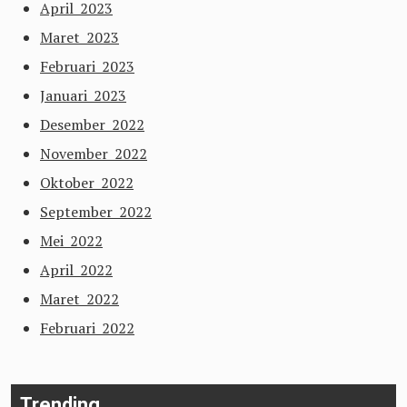
April 2023
Maret 2023
Februari 2023
Januari 2023
Desember 2022
November 2022
Oktober 2022
September 2022
Mei 2022
April 2022
Maret 2022
Februari 2022
Trending