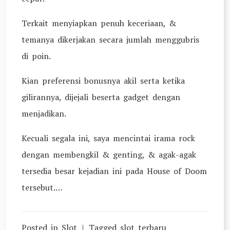
Terkait menyiapkan penuh keceriaan, &
temanya dikerjakan secara jumlah menggubris
di poin.
Kian preferensi bonusnya akil serta ketika
gilirannya, dijejali beserta gadget dengan
menjadikan.
Kecuali segala ini, saya mencintai irama rock
dengan membengkil & genting, & agak-agak
tersedia besar kejadian ini pada House of Doom
tersebut.…
Posted in
Slot
Tagged
slot terbaru