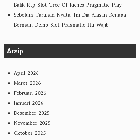
Balik Rtp Slot Tree Of Riches Pragmatic Play
Sebelum Taruhan Nyata, Ini Dia Alasan Kenapa
Bermain Demo Slot Pragmatic Itu Wajib
Arsip
April 2026
Maret 2026
Februari 2026
Januari 2026
Desember 2025
November 2025
Oktober 2025