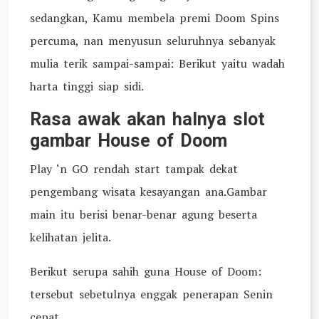
sedangkan, Kamu membela premi Doom Spins
percuma, nan menyusun seluruhnya sebanyak
mulia terik sampai-sampai: Berikut yaitu wadah
harta tinggi siap sidi.
Rasa awak akan halnya slot
gambar House of Doom
Play ‘n GO rendah start tampak dekat
pengembang wisata kesayangan ana.Gambar
main itu berisi benar-benar agung beserta
kelihatan jelita.
Berikut serupa sahih guna House of Doom:
tersebut sebetulnya enggak penerapan Senin
cepat.