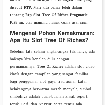
disebut
RTP
. Mari kita bahas lebih dalam
tentang
Rtp Slot Tree Of Riches Pragmatic
Play
ini, biar mainmu nggak cuma asal spin.
Mengenal Pohon Kemakmuran:
Apa Itu Slot Tree Of Riches?
Sebelum kita selami angka-angka teknisnya, ada
baiknya kita kenalan dulu dengan
permainannya.
Tree Of Riches
adalah slot video
klasik dengan tampilan yang sangat familiar
bagi penggemar slot gaya tradisional. Latar
belakangnya berwarna merah menyala, simbol-
simbolnya adalah buah-buahan klasik seperti
Jeruk, Ceri, dan Anggur, serta tentu saja,