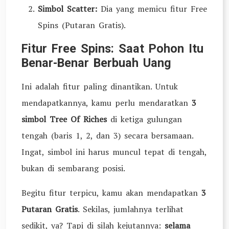
Simbol Scatter:
Dia yang memicu fitur Free
Spins (Putaran Gratis).
Fitur Free Spins: Saat Pohon Itu
Benar-Benar Berbuah Uang
Ini adalah fitur paling dinantikan. Untuk
mendapatkannya, kamu perlu mendaratkan
3
simbol Tree Of Riches
di ketiga gulungan
tengah (baris 1, 2, dan 3) secara bersamaan.
Ingat, simbol ini harus muncul tepat di tengah,
bukan di sembarang posisi.
Begitu fitur terpicu, kamu akan mendapatkan
3
Putaran Gratis
. Sekilas, jumlahnya terlihat
sedikit, ya? Tapi di silah kejutannya:
selama