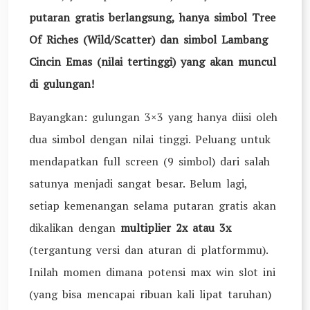
putaran gratis berlangsung, hanya simbol Tree
Of Riches (Wild/Scatter) dan simbol Lambang
Cincin Emas (nilai tertinggi) yang akan muncul
di gulungan!
Bayangkan: gulungan 3×3 yang hanya diisi oleh
dua simbol dengan nilai tinggi. Peluang untuk
mendapatkan full screen (9 simbol) dari salah
satunya menjadi sangat besar. Belum lagi,
setiap kemenangan selama putaran gratis akan
dikalikan dengan
multiplier 2x atau 3x
(tergantung versi dan aturan di platformmu).
Inilah momen dimana potensi max win slot ini
(yang bisa mencapai ribuan kali lipat taruhan)