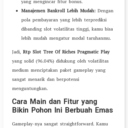
yang mengincar fitur bonus.
Manajemen Bankroll Lebih Mudah:
Dengan
pola pembayaran yang lebih terprediksi
dibanding slot volatilitas tinggi, kamu bisa
lebih mudah mengatur modal taruhanmu.
Jadi,
Rtp Slot Tree Of Riches Pragmatic Play
yang solid (96.04%) didukung oleh volatilitas
medium menciptakan paket gameplay yang
sangat menarik dan berpotensi
menguntungkan.
Cara Main dan Fitur yang
Bikin Pohon Ini Berbuah Emas
Gameplay-nya sangat straightforward. Kamu