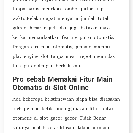
tanpa harus menekan tombol putar tiap
waktu.Pelaku dapat mengatur jumlah total
giliran, besaran judi, dan juga batasan masa
ketika memanfaatkan feature putar otomatis.
Dengan ciri main otomatis, pemain mampu
play engine slot tanpa mesti repot menindas
tuts putar dengan berkali-kali.
Pro sebab Memakai Fitur Main
Otomatis di Slot Online
Ada beberapa keistimewaan siapa bisa dirasakan
oleh pemain ketika menggunakan fitur putar
otomatis di slot gacor gacor. Tidak Benar
satunya adalah kefasilitasan dalam bermain-