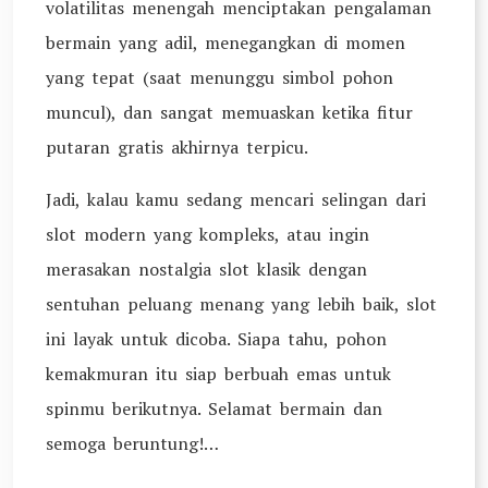
volatilitas menengah menciptakan pengalaman
bermain yang adil, menegangkan di momen
yang tepat (saat menunggu simbol pohon
muncul), dan sangat memuaskan ketika fitur
putaran gratis akhirnya terpicu.
Jadi, kalau kamu sedang mencari selingan dari
slot modern yang kompleks, atau ingin
merasakan nostalgia slot klasik dengan
sentuhan peluang menang yang lebih baik, slot
ini layak untuk dicoba. Siapa tahu, pohon
kemakmuran itu siap berbuah emas untuk
spinmu berikutnya. Selamat bermain dan
semoga beruntung!…