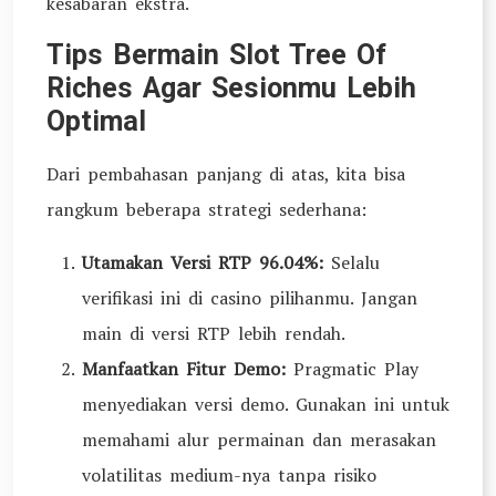
kesabaran ekstra.
Tips Bermain Slot Tree Of
Riches Agar Sesionmu Lebih
Optimal
Dari pembahasan panjang di atas, kita bisa
rangkum beberapa strategi sederhana:
Utamakan Versi RTP 96.04%:
Selalu
verifikasi ini di casino pilihanmu. Jangan
main di versi RTP lebih rendah.
Manfaatkan Fitur Demo:
Pragmatic Play
menyediakan versi demo. Gunakan ini untuk
memahami alur permainan dan merasakan
volatilitas medium-nya tanpa risiko