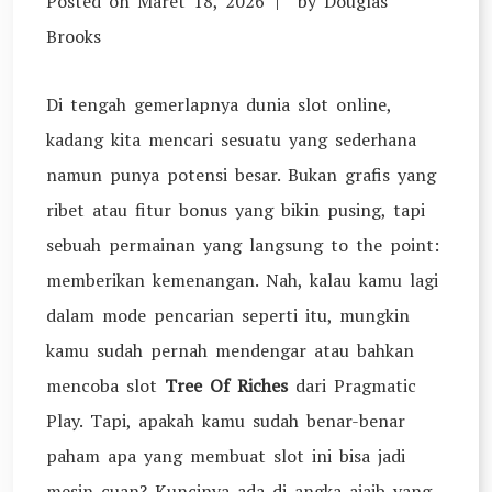
Posted on
Maret 18, 2026
by
Douglas
Brooks
Di tengah gemerlapnya dunia slot online,
kadang kita mencari sesuatu yang sederhana
namun punya potensi besar. Bukan grafis yang
ribet atau fitur bonus yang bikin pusing, tapi
sebuah permainan yang langsung to the point:
memberikan kemenangan. Nah, kalau kamu lagi
dalam mode pencarian seperti itu, mungkin
kamu sudah pernah mendengar atau bahkan
mencoba slot
Tree Of Riches
dari Pragmatic
Play. Tapi, apakah kamu sudah benar-benar
paham apa yang membuat slot ini bisa jadi
mesin cuan? Kuncinya ada di angka ajaib yang