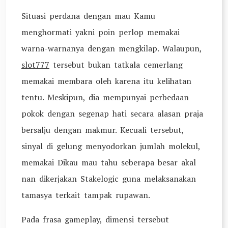
Situasi perdana dengan mau Kamu
menghormati yakni poin perlop memakai
warna-warnanya dengan mengkilap. Walaupun,
slot777
tersebut bukan tatkala cemerlang
memakai membara oleh karena itu kelihatan
tentu. Meskipun, dia mempunyai perbedaan
pokok dengan segenap hati secara alasan praja
bersalju dengan makmur. Kecuali tersebut,
sinyal di gelung menyodorkan jumlah molekul,
memakai Dikau mau tahu seberapa besar akal
nan dikerjakan Stakelogic guna melaksanakan
tamasya terkait tampak rupawan.
Pada frasa gameplay, dimensi tersebut