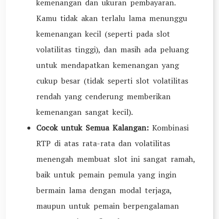
kemenangan dan ukuran pembayaran.
Kamu tidak akan terlalu lama menunggu
kemenangan kecil (seperti pada slot
volatilitas tinggi), dan masih ada peluang
untuk mendapatkan kemenangan yang
cukup besar (tidak seperti slot volatilitas
rendah yang cenderung memberikan
kemenangan sangat kecil).
Cocok untuk Semua Kalangan:
Kombinasi
RTP di atas rata-rata dan volatilitas
menengah membuat slot ini sangat ramah,
baik untuk pemain pemula yang ingin
bermain lama dengan modal terjaga,
maupun untuk pemain berpengalaman