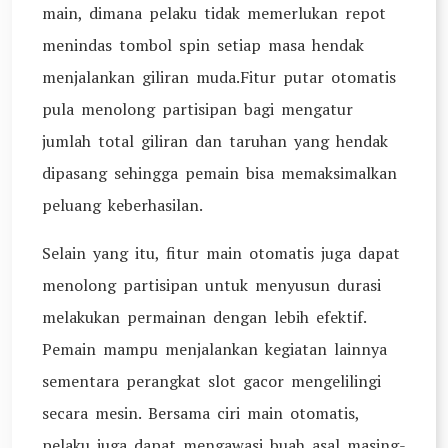
main, dimana pelaku tidak memerlukan repot
menindas tombol spin setiap masa hendak
menjalankan giliran muda.Fitur putar otomatis
pula menolong partisipan bagi mengatur
jumlah total giliran dan taruhan yang hendak
dipasang sehingga pemain bisa memaksimalkan
peluang keberhasilan.
Selain yang itu, fitur main otomatis juga dapat
menolong partisipan untuk menyusun durasi
melakukan permainan dengan lebih efektif.
Pemain mampu menjalankan kegiatan lainnya
sementara perangkat slot gacor mengelilingi
secara mesin. Bersama ciri main otomatis,
pelaku juga dapat mengawasi buah asal masing-