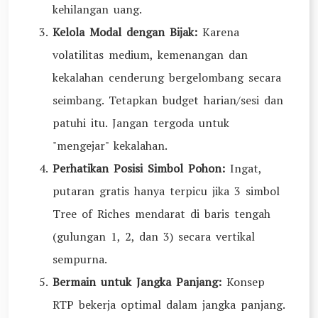
kehilangan uang.
Kelola Modal dengan Bijak:
Karena
volatilitas medium, kemenangan dan
kekalahan cenderung bergelombang secara
seimbang. Tetapkan budget harian/sesi dan
patuhi itu. Jangan tergoda untuk
"mengejar" kekalahan.
Perhatikan Posisi Simbol Pohon:
Ingat,
putaran gratis hanya terpicu jika 3 simbol
Tree of Riches mendarat di baris tengah
(gulungan 1, 2, dan 3) secara vertikal
sempurna.
Bermain untuk Jangka Panjang:
Konsep
RTP bekerja optimal dalam jangka panjang.