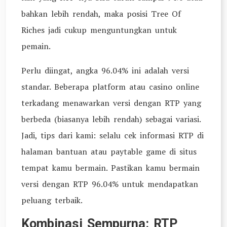
bahkan lebih rendah, maka posisi Tree Of
Riches jadi cukup menguntungkan untuk
pemain.
Perlu diingat, angka 96.04% ini adalah versi
standar. Beberapa platform atau casino online
terkadang menawarkan versi dengan RTP yang
berbeda (biasanya lebih rendah) sebagai variasi.
Jadi, tips dari kami: selalu cek informasi RTP di
halaman bantuan atau paytable game di situs
tempat kamu bermain. Pastikan kamu bermain
versi dengan RTP 96.04% untuk mendapatkan
peluang terbaik.
Kombinasi Sempurna: RTP