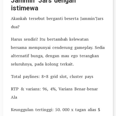
Jammin’ Jars dengan
istimewa
Akankah tersebut berganti beserta Jammin’Jars
dua?
Harus sendiri! Itu bertambah kelewatan
bersama mempunyai cenderung gameplay. Sedia
alternatif bunga, dengan mau ego terangkan
seluruhnya, pada kolong terkait.
Total paylines: 8×8 grid slot, cluster pays
RTP & varians: 96, 4%, Varians Benar-benar
Ala
Keunggulan tertinggi: 50. 000 x tagan alias $