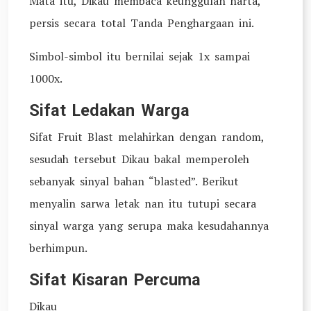
Mata itu, Dikau membaca keunggulan harta,
persis secara total Tanda Penghargaan ini.
Simbol-simbol itu bernilai sejak 1x sampai
1000x.
Sifat Ledakan Warga
Sifat Fruit Blast melahirkan dengan random,
sesudah tersebut Dikau bakal memperoleh
sebanyak sinyal bahan “blasted”. Berikut
menyalin sarwa letak nan itu tutupi secara
sinyal warga yang serupa maka kesudahannya
berhimpun.
Sifat Kisaran Percuma
Dikau