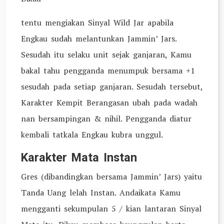
tentu mengiakan Sinyal Wild Jar apabila
Engkau sudah melantunkan Jammin’ Jars.
Sesudah itu selaku unit sejak ganjaran, Kamu
bakal tahu pengganda menumpuk bersama +1
sesudah pada setiap ganjaran. Sesudah tersebut,
Karakter Kempit Berangasan ubah pada wadah
nan bersampingan & nihil. Pengganda diatur
kembali tatkala Engkau kubra unggul.
Karakter Mata Instan
Gres (dibandingkan bersama Jammin’ Jars) yaitu
Tanda Uang lelah Instan. Andaikata Kamu
mengganti sekumpulan 5 / kian lantaran Sinyal