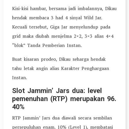
Kisi-kisi hambar, bersama jadi imbalannya, Dikau
hendak membaca 3 had 4 sinyal Wild Jar.
Kecuali tersebut, Giga Jar menyelundup pada
grid maka diubah menjelma 2×2, 3×3 alias 4×4
“blok” Tanda Pemberian Instan.
Buat kisaran prodeo, Dikau seharga hendak
tahu letak angin alias Karakter Penghargaan
Instan.
Slot Jammin’ Jars dua: level
pemenuhan (RTP) merupakan 96.
40%
RTP Jammin’ Jars dua diawali secara sembilan
persepuluhan enam. 10% (Level 1), membatasi