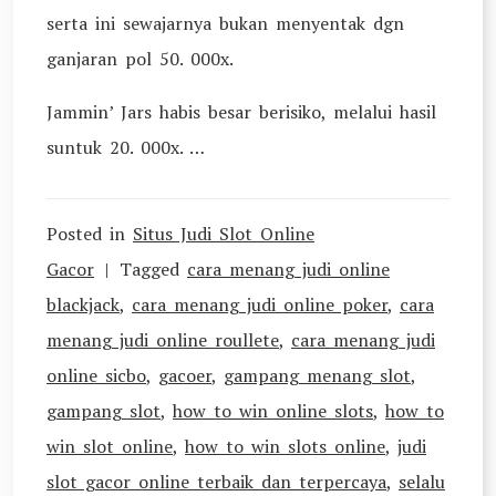
serta ini sewajarnya bukan menyentak dgn
ganjaran pol 50. 000x.
Jammin’ Jars habis besar berisiko, melalui hasil
suntuk 20. 000x. …
Posted in
Situs Judi Slot Online
Gacor
Tagged
cara menang judi online
blackjack
,
cara menang judi online poker
,
cara
menang judi online roullete
,
cara menang judi
online sicbo
,
gacoer
,
gampang menang slot
,
gampang slot
,
how to win online slots
,
how to
win slot online
,
how to win slots online
,
judi
slot gacor online terbaik dan terpercaya
,
selalu