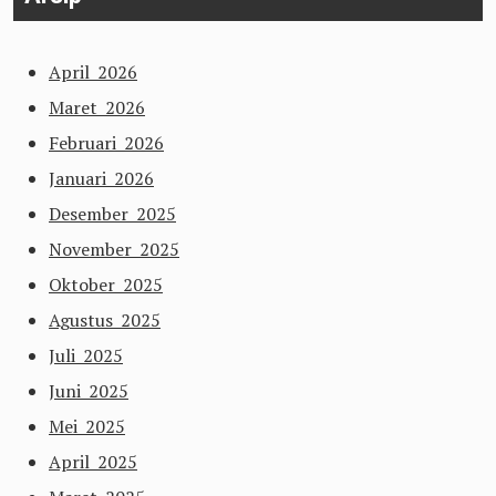
April 2026
Maret 2026
Februari 2026
Januari 2026
Desember 2025
November 2025
Oktober 2025
Agustus 2025
Juli 2025
Juni 2025
Mei 2025
April 2025