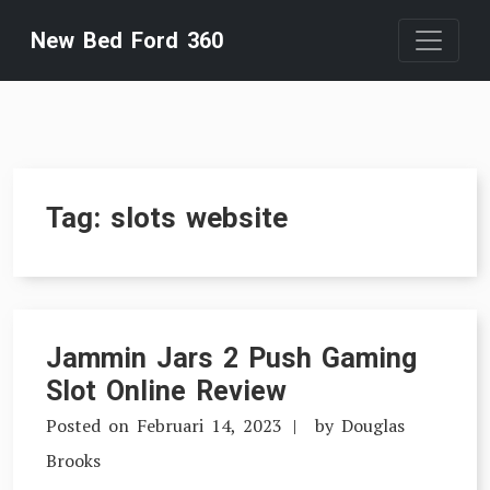
Skip
New Bed Ford 360
to
content
Tag:
slots website
Jammin Jars 2 Push Gaming
Slot Online Review
Posted on
Februari 14, 2023
by
Douglas
Brooks