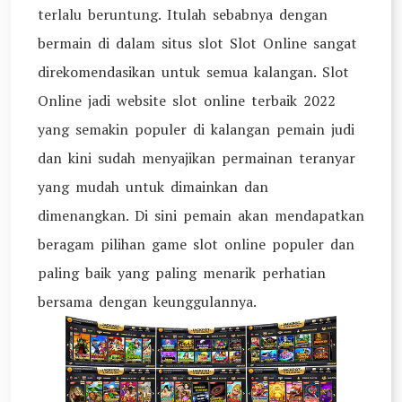
terlalu beruntung. Itulah sebabnya dengan
bermain di dalam situs slot Slot Online sangat
direkomendasikan untuk semua kalangan. Slot
Online jadi website slot online terbaik 2022
yang semakin populer di kalangan pemain judi
dan kini sudah menyajikan permainan teranyar
yang mudah untuk dimainkan dan
dimenangkan. Di sini pemain akan mendapatkan
beragam pilihan game slot online populer dan
paling baik yang paling menarik perhatian
bersama dengan keunggulannya.