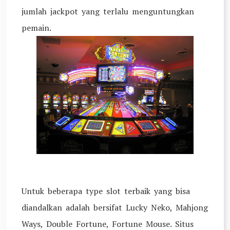
jumlah jackpot yang terlalu menguntungkan
pemain.
Untuk beberapa type slot terbaik yang bisa
diandalkan adalah bersifat Lucky Neko, Mahjong
Ways, Double Fortune, Fortune Mouse. Situs