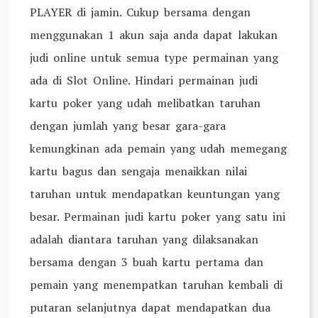
PLAYER di jamin. Cukup bersama dengan
menggunakan 1 akun saja anda dapat lakukan
judi online untuk semua type permainan yang
ada di Slot Online. Hindari permainan judi
kartu poker yang udah melibatkan taruhan
dengan jumlah yang besar gara-gara
kemungkinan ada pemain yang udah memegang
kartu bagus dan sengaja menaikkan nilai
taruhan untuk mendapatkan keuntungan yang
besar. Permainan judi kartu poker yang satu ini
adalah diantara taruhan yang dilaksanakan
bersama dengan 3 buah kartu pertama dan
pemain yang menempatkan taruhan kembali di
putaran selanjutnya dapat mendapatkan dua