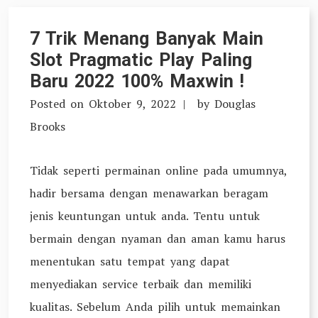
7 Trik Menang Banyak Main
Slot Pragmatic Play Paling
Baru 2022 100% Maxwin !
Posted on
Oktober 9, 2022
by
Douglas
Brooks
Tidak seperti permainan online pada umumnya,
hadir bersama dengan menawarkan beragam
jenis keuntungan untuk anda. Tentu untuk
bermain dengan nyaman dan aman kamu harus
menentukan satu tempat yang dapat
menyediakan service terbaik dan memiliki
kualitas. Sebelum Anda pilih untuk memainkan