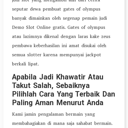
seputar dewa pembuat gates of olympus
banyak dimainkan oleh segenap pemain judi
Demo Slot Online gratis. Gates of olympus
atau lazimnya dikenal dengan laras kake zeus
pembawa keberhasilan ini amat disukai oleh
semua slotter karena mempunyai jackpot
berkali lipat.
Apabila Jadi Khawatir Atau
Takut Salah, Sebaiknya
Pilihlah Cara Yang Terbaik Dan
Paling Aman Menurut Anda
Kami jamin pengalaman bermain yang
membahagiakan di mana saja sahabat bermain.