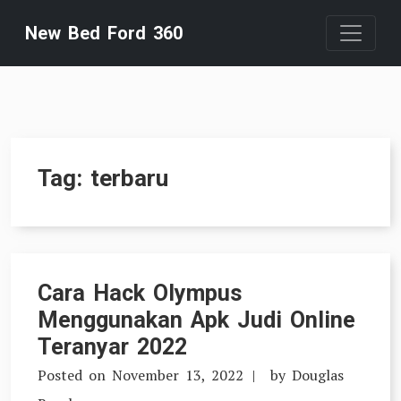
Skip
New Bed Ford 360
to
content
Tag:
terbaru
Cara Hack Olympus
Menggunakan Apk Judi Online
Teranyar 2022
Posted on
November 13, 2022
by
Douglas