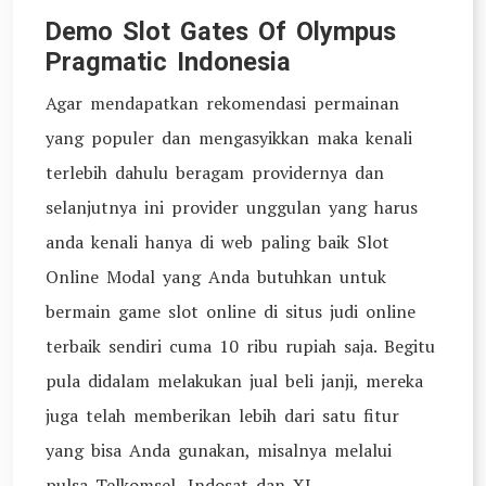
Demo Slot Gates Of Olympus
Pragmatic Indonesia
Agar mendapatkan rekomendasi permainan
yang populer dan mengasyikkan maka kenali
terlebih dahulu beragam providernya dan
selanjutnya ini provider unggulan yang harus
anda kenali hanya di web paling baik Slot
Online Modal yang Anda butuhkan untuk
bermain game slot online di situs judi online
terbaik sendiri cuma 10 ribu rupiah saja. Begitu
pula didalam melakukan jual beli janji, mereka
juga telah memberikan lebih dari satu fitur
yang bisa Anda gunakan, misalnya melalui
pulsa Telkomsel, Indosat dan XL.