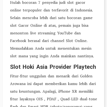
Itulah bocoran 7 penyedia judi slot gacor
online terpopuler dan terfavorit di Indonesia.
Selain mencoba lebih dari satu bocoran game
slot Gacor Online di atas, pemain juga bisa
menonton live streaming YouTube dan
Facebook berasal dari channel Slot Online.
Memudahkan Anda untuk menentukan mesin
slot mana yang ingin Anda mainkan nantinya.
Slot Hoki Asia Provider Playtech
Fitur-fitur unggulan dan menarik dari Golden
Arowana ini dapat memberikan kamu lebih dari
satu keuntungan. Apalagi, iPhone XR memiliki
fitur layaknya OIS , PDAF , Quad-LED dual-tone
flash dan Smart HDR (photo/panorama) yang