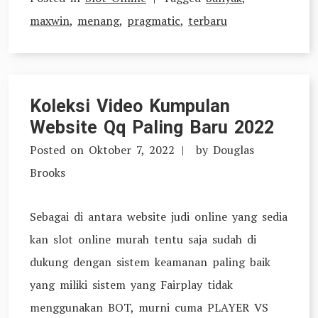
maxwin
,
menang
,
pragmatic
,
terbaru
Koleksi Video Kumpulan
Website Qq Paling Baru 2022
Posted on
Oktober 7, 2022
by
Douglas
Brooks
Sebagai di antara website judi online yang sedia
kan slot online murah tentu saja sudah di
dukung dengan sistem keamanan paling baik
yang miliki sistem yang Fairplay tidak
menggunakan BOT, murni cuma PLAYER VS