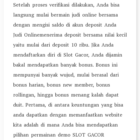
Setelah proses verifikasi dilakukan, Anda bisa
langsung mulai bermain judi online bersama
dengan mengisi saldo di akun deposit Anda
Judi Onlinemenerima deposit bersama nilai kecil
yaitu mulai dari deposit 10 ribu. Jika Anda
mendaftarkan diri di Slot Gacor, Anda dijamin
bakal mendapatkan banyak bonus. Bonus ini
mempunyai banyak wujud, mulai berasal dari
bonus harian, bonus new member, bonus
rollingan, hingga bonus menang kalah dapat
duit. Pertama, di antara keuntungan yang bisa
anda dapatkan dengan memanfaatkan website
kita adalah di mana Anda bisa mendapatkan
pilihan permainan demo SLOT GACOR