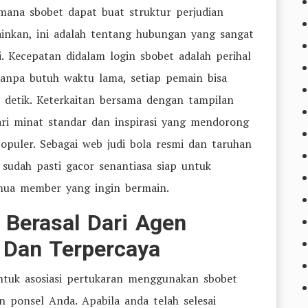
imana sbobet dapat buat struktur perjudian
nkan, ini adalah tentang hubungan yang sangat
. Kecepatan didalam login sbobet adalah perihal
Tanpa butuh waktu lama, setiap pemain bisa
detik. Keterkaitan bersama dengan tampilan
ari minat standar dan inspirasi yang mendorong
opuler. Sebagai web judi bola resmi dan taruhan
 sudah pasti gacor senantiasa siap untuk
ua member yang ingin bermain.
Berasal Dari Agen
 Dan Terpercaya
uk asosiasi pertukaran menggunakan sbobet
n ponsel Anda. Apabila anda telah selesai