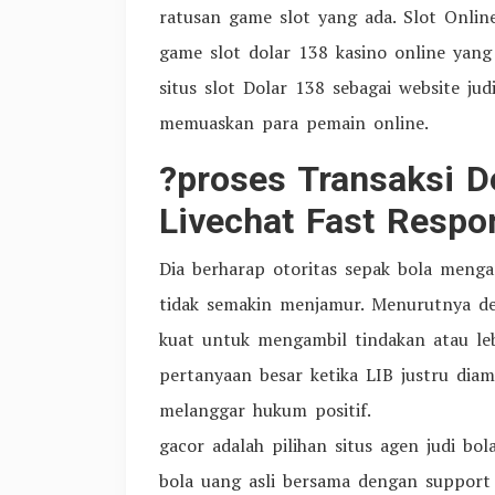
ratusan game slot yang ada. Slot Online
game slot dolar 138 kasino online yang
situs slot Dolar 138 sebagai website ju
memuaskan para pemain online.
?proses Transaksi D
Livechat Fast Respo
Dia berharap otoritas sepak bola mengam
tidak semakin menjamur. Menurutnya de
kuat untuk mengambil tindakan atau lebi
pertanyaan besar ketika LIB justru dia
melanggar hukum positif.
gacor adalah pilihan situs agen judi bo
bola uang asli bersama dengan support