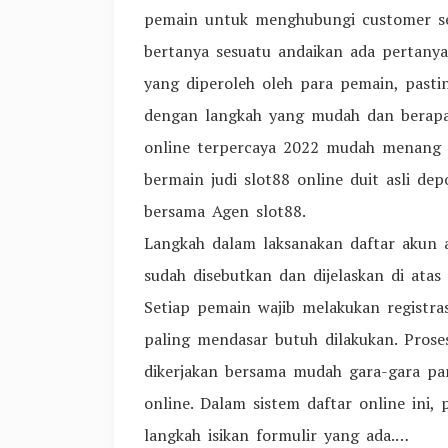
pemain untuk menghubungi customer se
bertanya sesuatu andaikan ada pertany
yang diperoleh oleh para pemain, pasti
dengan langkah yang mudah dan berapapu
online terpercaya 2022 mudah menang 
bermain judi slot88 online duit asli d
bersama Agen slot88.
Langkah dalam laksanakan daftar akun 
sudah disebutkan dan dijelaskan di atas
Setiap pemain wajib melakukan registra
paling mendasar butuh dilakukan. Proses
dikerjakan bersama mudah gara-gara pa
online. Dalam sistem daftar online ini,
langkah isikan formulir yang ada.…