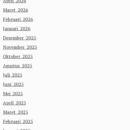
April 2026
Maret 2026
Februari 2026
Januari 2026
Desember 2025
November 2025
Oktober 2025
Agustus 2025
Juli 2025
Juni 2025
Mei 2025
April 2025
Maret 2025
Februari 2025