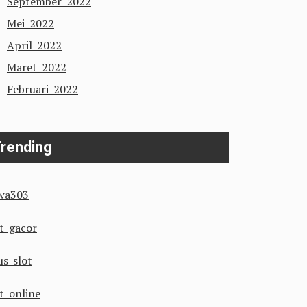
September 2022
Mei 2022
April 2022
Maret 2022
Februari 2022
rending
wa303
ot gacor
us slot
ot online