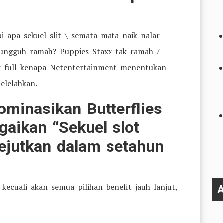
pi apa sekuel slit \ semata-mata naik nalar
sungguh ramah? Puppies Staxx tak ramah /
ler full kenapa Netentertainment menentukan
elelahkan.
minasikan Butterflies
gaikan “Sekuel slot
jutkan dalam setahun
kecuali akan semua pilihan benefit jauh lanjut,
A