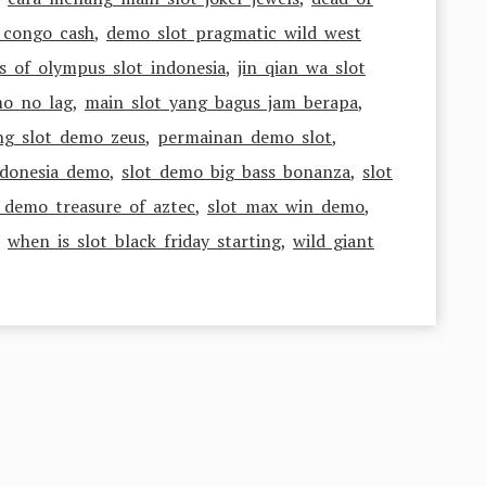
 congo cash
,
demo slot pragmatic wild west
s of olympus slot indonesia
,
jin qian wa slot
mo no lag
,
main slot yang bagus jam berapa
,
ng slot demo zeus
,
permainan demo slot
,
ndonesia demo
,
slot demo big bass bonanza
,
slot
t demo treasure of aztec
,
slot max win demo
,
,
when is slot black friday starting
,
wild giant