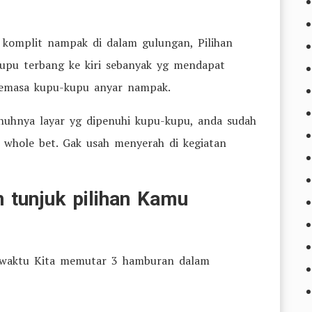
komplit nampak di dalam gulungan, Pilihan
kupu terbang ke kiri sebanyak yg mendapat
 semasa kupu-kupu anyar nampak.
nuhnya layar yg dipenuhi kupu-kupu, anda sudah
 whole bet. Gak usah menyerah di kegiatan
 tunjuk pilihan Kamu
 waktu Kita memutar 3 hamburan dalam