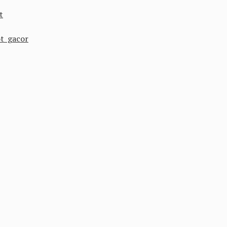
t
ot gacor