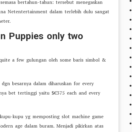
 semasa bertahun-tahun: tersebut menegaskan
na Netentertainment dalam terlebih dulu sangat
eter.
an Puppies only two
uite a few gulungan oleh some baris simbol &
 dgn besarnya dalam diharuskan for every
utnya bet tertinggi yaitu $€375 each and every
i kupu-kupu yg memposting slot machine game
dern age dalam buram. Menjadi pikirkan atas