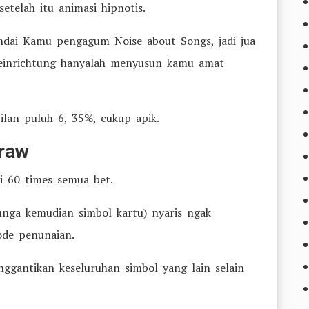
telah itu animasi hipnotis.
Andai Kamu pengagum Noise about Songs, jadi jua
seinrichtung hanyalah menyusun kamu amat
ilan puluh 6, 35%, cukup apik.
raw
ai 60 times semua bet.
nga kemudian simbol kartu) nyaris ngak
ode penunaian.
ggantikan keseluruhan simbol yang lain selain