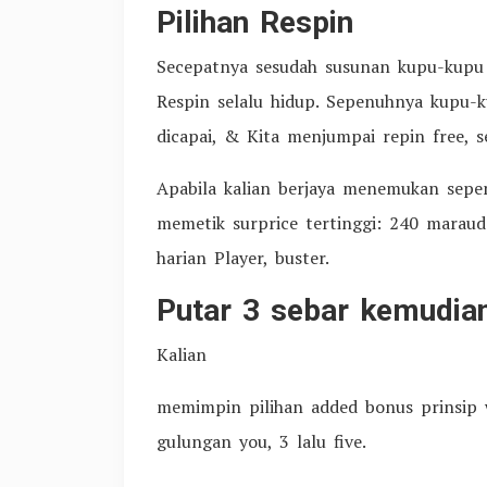
Pilihan Respin
Secepatnya sesudah susunan kupu-kupu 
Respin selalu hidup. Sepenuhnya kupu-
dicapai, & Kita menjumpai repin free,
Apabila kalian berjaya menemukan sepe
memetik surprice tertinggi: 240 maraud
harian Player, buster.
Putar 3 sebar kemudian
Kalian
memimpin pilihan added bonus prinsip
gulungan you, 3 lalu five.