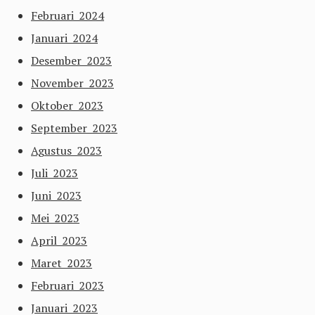
Februari 2024
Januari 2024
Desember 2023
November 2023
Oktober 2023
September 2023
Agustus 2023
Juli 2023
Juni 2023
Mei 2023
April 2023
Maret 2023
Februari 2023
Januari 2023