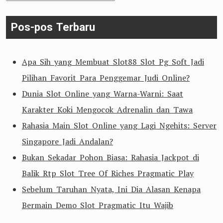
untuk:
Pos-pos Terbaru
Apa Sih yang Membuat Slot88 Slot Pg Soft Jadi
Pilihan Favorit Para Penggemar Judi Online?
Dunia Slot Online yang Warna-Warni: Saat
Karakter Koki Mengocok Adrenalin dan Tawa
Rahasia Main Slot Online yang Lagi Ngehits: Server
Singapore Jadi Andalan?
Bukan Sekadar Pohon Biasa: Rahasia Jackpot di
Balik Rtp Slot Tree Of Riches Pragmatic Play
Sebelum Taruhan Nyata, Ini Dia Alasan Kenapa
Bermain Demo Slot Pragmatic Itu Wajib