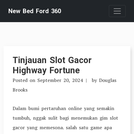
Skip
New Bed Ford 360
to
content
Tinjauan Slot Gacor
Highway Fortune
Posted on
September 20, 2024
by
Douglas
Brooks
Dalam bumi pertaruhan online yang semakin
tumbuh, nggak sulit bagi menemukan gim slot
gacor yang memesona. salah satu game apa