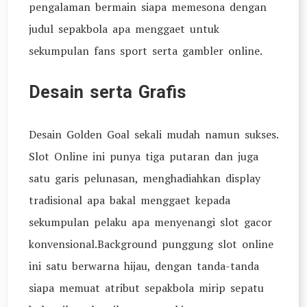
pengalaman bermain siapa memesona dengan
judul sepakbola apa menggaet untuk
sekumpulan fans sport serta gambler online.
Desain serta Grafis
Desain Golden Goal sekali mudah namun sukses.
Slot Online ini punya tiga putaran dan juga
satu garis pelunasan, menghadiahkan display
tradisional apa bakal menggaet kepada
sekumpulan pelaku apa menyenangi slot gacor
konvensional.Background punggung slot online
ini satu berwarna hijau, dengan tanda-tanda
siapa memuat atribut sepakbola mirip sepatu