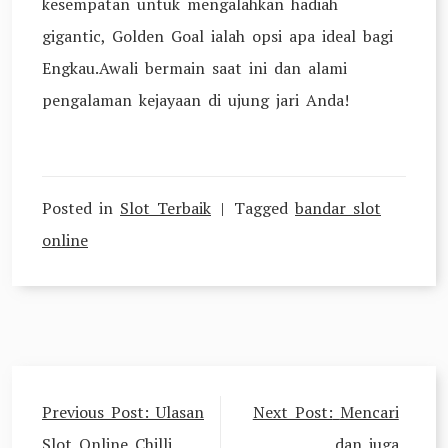
kesempatan untuk mengalahkan hadiah
gigantic, Golden Goal ialah opsi apa ideal bagi
Engkau.Awali bermain saat ini dan alami
pengalaman kejayaan di ujung jari Anda!
Posted in
Slot Terbaik
Tagged
bandar slot
online
Navigasi
Previous Post:
Ulasan
Next Post:
Mencari
pos
Slot Online Chilli
dan juga