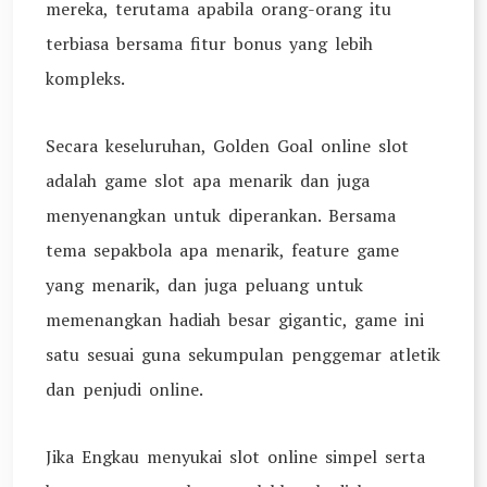
mereka, terutama apabila orang-orang itu
terbiasa bersama fitur bonus yang lebih
kompleks.
Secara keseluruhan, Golden Goal online slot
adalah game slot apa menarik dan juga
menyenangkan untuk diperankan. Bersama
tema sepakbola apa menarik, feature game
yang menarik, dan juga peluang untuk
memenangkan hadiah besar gigantic, game ini
satu sesuai guna sekumpulan penggemar atletik
dan penjudi online.
Jika Engkau menyukai slot online simpel serta