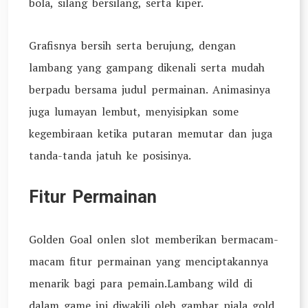
bola, silang bersilang, serta kiper.
Grafisnya bersih serta berujung, dengan
lambang yang gampang dikenali serta mudah
berpadu bersama judul permainan. Animasinya
juga lumayan lembut, menyisipkan some
kegembiraan ketika putaran memutar dan juga
tanda-tanda jatuh ke posisinya.
Fitur Permainan
Golden Goal onlen slot memberikan bermacam-
macam fitur permainan yang menciptakannya
menarik bagi para pemain.Lambang wild di
dalam game ini diwakili oleh gambar piala gold