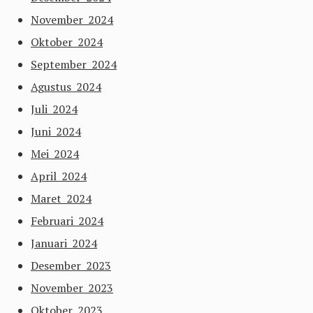
November 2024
Oktober 2024
September 2024
Agustus 2024
Juli 2024
Juni 2024
Mei 2024
April 2024
Maret 2024
Februari 2024
Januari 2024
Desember 2023
November 2023
Oktober 2023