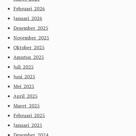
Februari 2026
Januari 2026
Desember 2025
November 2025
Oktober 2025
Agustus 2025
Juli 2025
Juni 2025
Mei 2025
April 2025
Maret 2025
Februari 2025
Januari 2025
Desember 2024