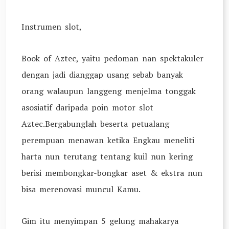
Instrumen slot,
Book of Aztec, yaitu pedoman nan spektakuler
dengan jadi dianggap usang sebab banyak
orang walaupun langgeng menjelma tonggak
asosiatif daripada poin motor slot
Aztec.Bergabunglah beserta petualang
perempuan menawan ketika Engkau meneliti
harta nun terutang tentang kuil nun kering
berisi membongkar-bongkar aset & ekstra nun
bisa merenovasi muncul Kamu.
Gim itu menyimpan 5 gelung mahakarya