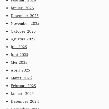
Februari 2026
Januari 2026
Desember 2025
November 2025
Oktober 2025
Agustus 2025
Juli 2025
Juni 2025
Mei 2025
April 2025
Maret 2025
Februari 2025
Januari 2025
Desember 2024