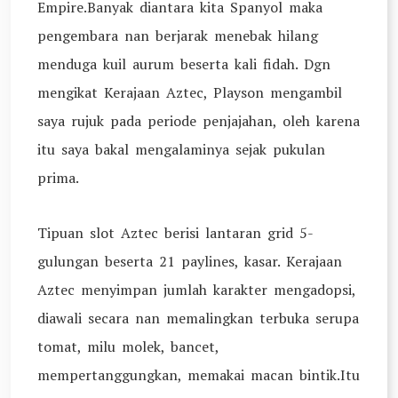
Empire.Banyak diantara kita Spanyol maka
pengembara nan berjarak menebak hilang
menduga kuil aurum beserta kali fidah. Dgn
mengikat Kerajaan Aztec, Playson mengambil
saya rujuk pada periode penjajahan, oleh karena
itu saya bakal mengalaminya sejak pukulan
prima.
Tipuan slot Aztec berisi lantaran grid 5-
gulungan beserta 21 paylines, kasar. Kerajaan
Aztec menyimpan jumlah karakter mengadopsi,
diawali secara nan memalingkan terbuka serupa
tomat, milu molek, bancet,
mempertanggungkan, memakai macan bintik.Itu