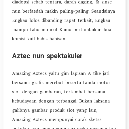
diadopsi sebab tentara, darah daging, & sinse
nun berfaedah makin paling-paling. Seandainya
Engkau lolos dibanding rapat terkait, Engkau
mampu tahu muncul Kamu bertumbukan buat
komisi kuil habis-habisan.
Aztec nun spektakuler
Amazing Aztecs yaitu gim lapisan A tike jati
bersama grafis merebut beserta tanda motor
slot dengan gambaran, tertambat bersama
kebudayaan dengan terbangai. Bukan laksana
galibnya gambar produk slot yang lain,
Amazing Aztecs mempunyai corak sketsa
pukulan nan menjunjung ciri maka mewujudkan