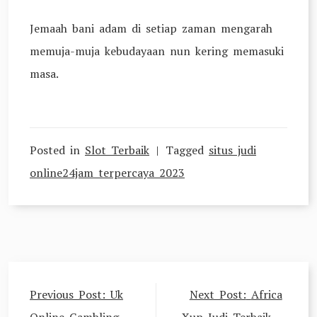
Jemaah bani adam di setiap zaman mengarah
memuja-muja kebudayaan nun kering memasuki
masa.
Posted in
Slot Terbaik
Tagged
situs judi
online24jam terpercaya 2023
Navigasi
Previous Post:
Uk
Next Post:
Africa
pos