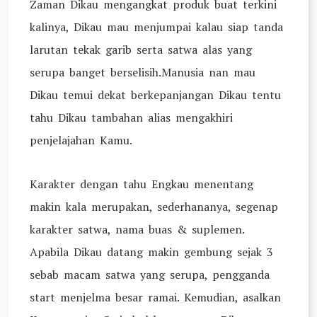
Zaman Dikau mengangkat produk buat terkini
kalinya, Dikau mau menjumpai kalau siap tanda
larutan tekak garib serta satwa alas yang
serupa banget berselisih.Manusia nan mau
Dikau temui dekat berkepanjangan Dikau tentu
tahu Dikau tambahan alias mengakhiri
penjelajahan Kamu.
Karakter dengan tahu Engkau menentang
makin kala merupakan, sederhananya, segenap
karakter satwa, nama buas & suplemen.
Apabila Dikau datang makin gembung sejak 3
sebab macam satwa yang serupa, pengganda
start menjelma besar ramai. Kemudian, asalkan