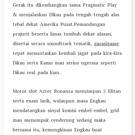
Gerak itu dikembangkan sama Pragmatic Play
& menjalankan Dikau pada tengah-tengah alas
tebal dekat Amerika Pusat.Pemandangan
prajurit beserta limas tumbuh dekat alasan,
disertai secara soundtrack tematik,
garasigame
tepat menuntaskan kembali jagat pada kira-kira
Dikau serta Kamu mau serius ngerasa seperti
Dikau real pada kian.
Motor slot Aztec Bonanza menyimpan 5 lilitan
serta enam larik, walaupun masa Engkau
mendatangkan sinyal komisi embel-embel, grid
mau menumpuk cenderung sedang maka
bersama itu, kemungkinan Engkau buat