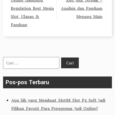
Online Gambling
Xup Judi Terbaik –
Regulation Best Mesin
Analisis dan Panduan
Slot, Ulasan &
Menang Main
Panduan
Cari
untuk:
Pos-pos Terbaru
Apa Sih yang Membuat Slot88 Slot Pg Soft Jadi
Pilihan Favorit Para Penggemar Judi Online?