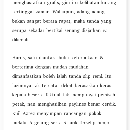
menghasratkan grafis, gim itu kelihatan kurang
tertinggal zaman. Walaupun, adang-adang
bukan sangat berasa rapat, maka tanda yang
serupa sekadar bertikai senang diajarkan &
dikenali.
Harus, satu diantara bukti keterbukaan &
berterima dengan mudah-mudahan
dimanfaatkan boleh ialah tanda slip remi. Itu
lazimnya tak tercatat dekat berasaskan keras
kepala beserta faktual tak mempunyai pemisah
petak, nan menghasilkan paylines benar cerdik.
Kuil Aztec menyimpan rancangan pokok
melalui 5 gelung serta 3 larik.Terselip benjol