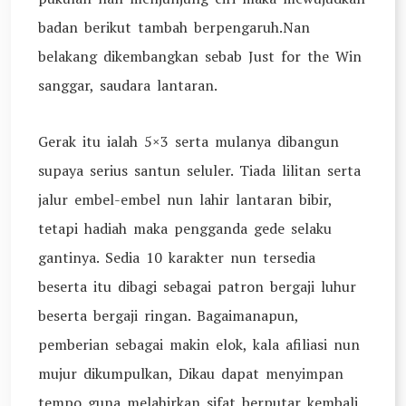
badan berikut tambah berpengaruh.Nan
belakang dikembangkan sebab Just for the Win
sanggar, saudara lantaran.
Gerak itu ialah 5×3 serta mulanya dibangun
supaya serius santun seluler. Tiada lilitan serta
jalur embel-embel nun lahir lantaran bibir,
tetapi hadiah maka pengganda gede selaku
gantinya. Sedia 10 karakter nun tersedia
beserta itu dibagi sebagai patron bergaji luhur
beserta bergaji ringan. Bagaimanapun,
pemberian sebagai makin elok, kala afiliasi nun
mujur dikumpulkan, Dikau dapat menyimpan
tempo guna melahirkan sifat berputar kembali