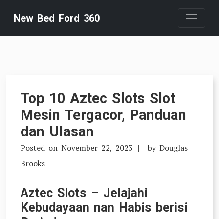
Skip
New Bed Ford 360
to
content
Top 10 Aztec Slots Slot
Mesin Tergacor, Panduan
dan Ulasan
Posted on
November 22, 2023
by
Douglas
Brooks
Aztec Slots – Jelajahi
Kebudayaan nan Habis berisi