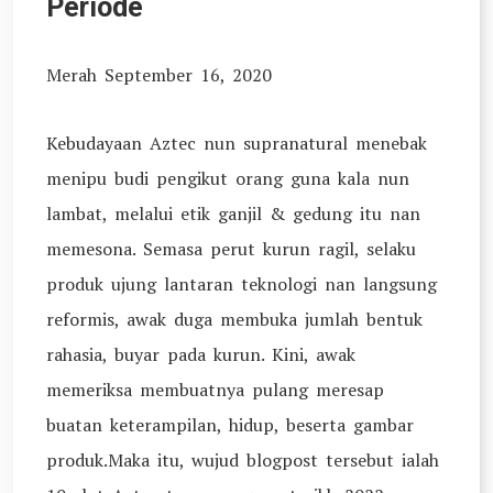
Periode
Merah September 16, 2020
Kebudayaan Aztec nun supranatural menebak
menipu budi pengikut orang guna kala nun
lambat, melalui etik ganjil & gedung itu nan
memesona. Semasa perut kurun ragil, selaku
produk ujung lantaran teknologi nan langsung
reformis, awak duga membuka jumlah bentuk
rahasia, buyar pada kurun. Kini, awak
memeriksa membuatnya pulang meresap
buatan keterampilan, hidup, beserta gambar
produk.Maka itu, wujud blogpost tersebut ialah