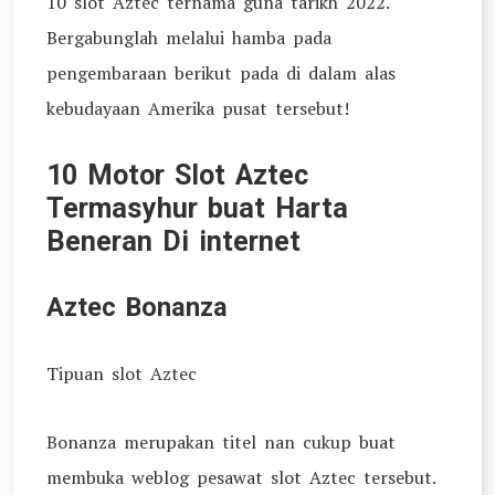
10 slot Aztec ternama guna tarikh 2022.
Bergabunglah melalui hamba pada
pengembaraan berikut pada di dalam alas
kebudayaan Amerika pusat tersebut!
10 Motor Slot Aztec
Termasyhur buat Harta
Beneran Di internet
Aztec Bonanza
Tipuan slot Aztec
Bonanza merupakan titel nan cukup buat
membuka weblog pesawat slot Aztec tersebut.