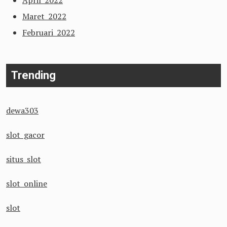
April 2022
Maret 2022
Februari 2022
Trending
dewa303
slot gacor
situs slot
slot online
slot