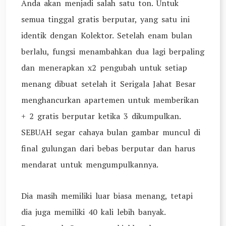
Anda akan menjadi salah satu ton. Untuk
semua tinggal gratis berputar, yang satu ini
identik dengan Kolektor. Setelah enam bulan
berlalu, fungsi menambahkan dua lagi berpaling
dan menerapkan x2 pengubah untuk setiap
menang dibuat setelah it Serigala Jahat Besar
menghancurkan apartemen untuk memberikan
+ 2 gratis berputar ketika 3 dikumpulkan.
SEBUAH segar cahaya bulan gambar muncul di
final gulungan dari bebas berputar dan harus
mendarat untuk mengumpulkannya.
Dia masih memiliki luar biasa menang, tetapi
dia juga memiliki 40 kali lebih banyak.