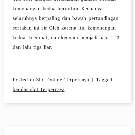
kemenangan kedua beruntun. Keduanya
seluruhnya berpaling dan bawah pertandingan
sertakan ini cir Oleh karena itu, kemenangan
kedua, keempat, dan keenam menjadi babi 1, 2,
dan lalu tiga liar.
Posted in
Slot Online Terpercaya
Tagged
bandar slot terpercaya