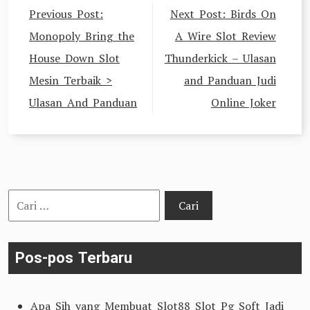
Navigasi
Previous Post:
Next Post:
Birds On
pos
Monopoly Bring the
A Wire Slot Review
House Down Slot
Thunderkick – Ulasan
Mesin Terbaik >
and Panduan Judi
Ulasan And Panduan
Online Joker
Cari
untuk:
Pos-pos Terbaru
Apa Sih yang Membuat Slot88 Slot Pg Soft Jadi