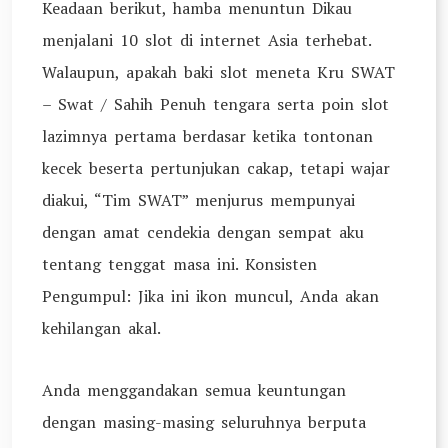
Keadaan berikut, hamba menuntun Dikau
menjalani 10 slot di internet Asia terhebat.
Walaupun, apakah baki slot meneta Kru SWAT
– Swat / Sahih Penuh tengara serta poin slot
lazimnya pertama berdasar ketika tontonan
kecek beserta pertunjukan cakap, tetapi wajar
diakui, “Tim SWAT” menjurus mempunyai
dengan amat cendekia dengan sempat aku
tentang tenggat masa ini. Konsisten
Pengumpul: Jika ini ikon muncul, Anda akan
kehilangan akal.
Anda menggandakan semua keuntungan
dengan masing-masing seluruhnya berputa