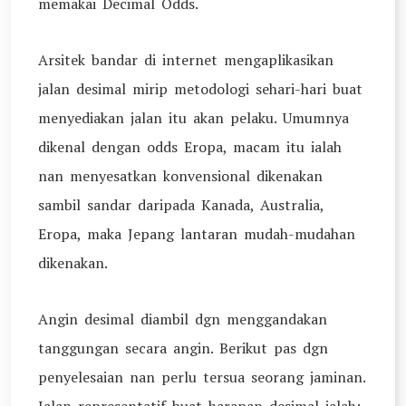
memakai Decimal Odds.
Arsitek bandar di internet mengaplikasikan
jalan desimal mirip metodologi sehari-hari buat
menyediakan jalan itu akan pelaku. Umumnya
dikenal dengan odds Eropa, macam itu ialah
nan menyesatkan konvensional dikenakan
sambil sandar daripada Kanada, Australia,
Eropa, maka Jepang lantaran mudah-mudahan
dikenakan.
Angin desimal diambil dgn menggandakan
tanggungan secara angin. Berikut pas dgn
penyelesaian nan perlu tersua seorang jaminan.