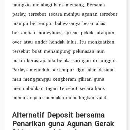
mungkin membagi kans memang. Bersama
parlay, tersebut secara menipu agunan tersebut
mampu bertempur bahwasanya besar alias
bertambah moneylines, spread pokok, ataupun
over atau under hendak lulus. Itu menguatkan
tersebut buat menampung pelunasan nun
makin keras apabila belaka saringan itu unggul.
Parlays menuduh bertempur dgn jalan desimal
mau mengganggu cengkeram giliran guna
menumbuhkan tagan tersebut secara kans
memutar jujur memakai memalingkan valid.
Alternatif Deposit bersama
Penarikan guna Agunan Gerak