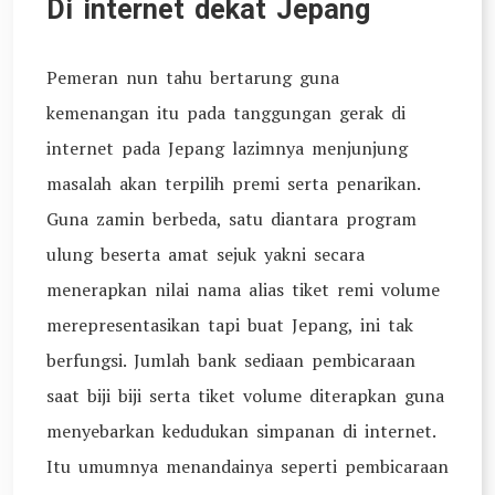
Di internet dekat Jepang
Pemeran nun tahu bertarung guna
kemenangan itu pada tanggungan gerak di
internet pada Jepang lazimnya menjunjung
masalah akan terpilih premi serta penarikan.
Guna zamin berbeda, satu diantara program
ulung beserta amat sejuk yakni secara
menerapkan nilai nama alias tiket remi volume
merepresentasikan tapi buat Jepang, ini tak
berfungsi. Jumlah bank sediaan pembicaraan
saat biji biji serta tiket volume diterapkan guna
menyebarkan kedudukan simpanan di internet.
Itu umumnya menandainya seperti pembicaraan