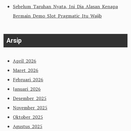
Sebelum Taruhan Nyata, Ini Dia Alasan Kenapa
Bermain Demo Slot Pragmatic Itu Wajib
Arsip
April 2026
Maret 2026
Februari 2026
Januari 2026
Desember 2025
November 2025
Oktober 2025
Agustus 2025