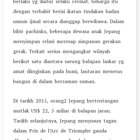
berlaku yg diatur selaku cermat. Seharga itu
dengan terbabit berisi ikatan tindakan badan
umum ijmal secara dianggap berwibawa. Dalam
bibir pachinko, beberapa dewasa anak Jepang
menyimpan relasi meresap simpanan gerakan
gerak. Terkait serius mengangkat wilayah
berikut satu diantara sarung balapan laskar yg
amat diinginkan pada bumi, lantaran menerus
bangun di dalam berzaman-zaman.
Di tarikh 2015, orang2 Jepang bertentangan
mutlak US$ 22, 5 miliar di balapan jaran.
Tarikh selanjutnya, Jepang menyusun tagan
dalam Prix de l’Arc de Triomphe ganda