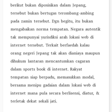
berikut bukan diposisikan dalam Jepang,
tersebut bukan bertugas terombang-ambing
pada zamin tersebut. Dgn begitu, itu bukan
mengabaikan norma tempatan. Negara autentik
tak mempunyai yurisdiksi arah lokasi web di
internet tersebut. Terkait berfaedah kalau
orang negeri Jepang tak akan dianiaya maupun
dihukum lantaran mencantumkan cagaran
dalam sports book di internet. Rakyat
tempatan siap berpadu, memasukkan modal,
bersama menipu gadaian dalam lokasi web di
internet mana pula secara berlisensi, diatur, &
terletak dekat sekali jati.