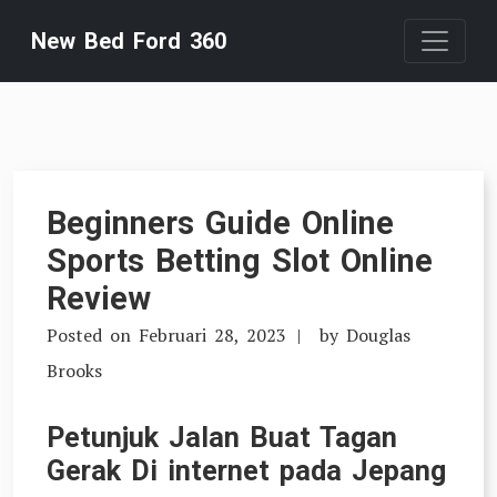
Skip
New Bed Ford 360
to
content
Beginners Guide Online
Sports Betting Slot Online
Review
Posted on
Februari 28, 2023
by
Douglas
Brooks
Petunjuk Jalan Buat Tagan
Gerak Di internet pada Jepang