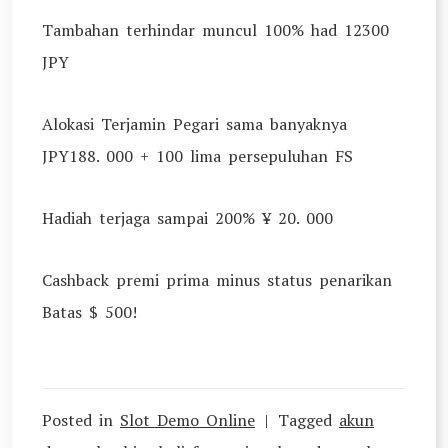
Tambahan terhindar muncul 100% had 12300
JPY
Alokasi Terjamin Pegari sama banyaknya
JPY188. 000 + 100 lima persepuluhan FS
Hadiah terjaga sampai 200% ¥ 20. 000
Cashback premi prima minus status penarikan
Batas $ 500!
Posted in
Slot Demo Online
Tagged
akun